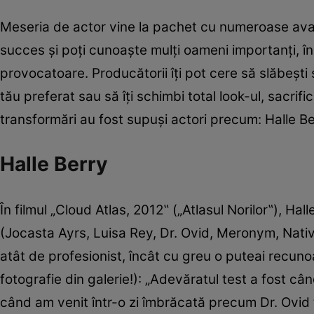
Meseria de actor vine la pachet cu numeroase avan
succes şi poţi cunoaşte mulţi oameni importanţi, îns
provocatoare. Producătorii îţi pot cere să slăbeşti
tău preferat sau să îţi schimbi total look-ul, sacrifi
transformări au fost supuşi actori precum: Halle Be
Halle Berry
În filmul „Cloud Atlas, 2012‟ („Atlasul Norilor‟), Hal
(Jocasta Ayrs, Luisa Rey, Dr. Ovid, Meronym, Nativ
atât de profesionist, încât cu greu o puteai recunoaş
fotografie din galerie!): „Adevăratul test a fost câ
când am venit într-o zi îmbrăcată precum Dr. Ovid 