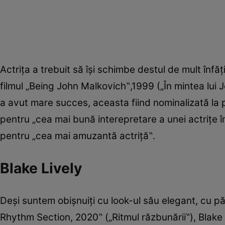
Actriţa a trebuit să îşi schimbe destul de mult înfă
filmul „Being John Malkovich‟,1999 („În mintea lui J
a avut mare succes, aceasta fiind nominalizată la p
pentru „cea mai bună interepretare a unei actriţe 
pentru „cea mai amuzantă actriţă‟.
Blake Lively
Deşi suntem obişnuiţi cu look-ul său elegant, cu păru
Rhythm Section, 2020‟ („Ritmul răzbunării‟), Blake 