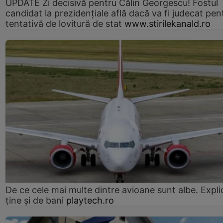
UPDATE Zi decisivă pentru Călin Georgescu! Fostul
candidat la prezidențiale află dacă va fi judecat pen
tentativă de lovitură de stat
www.stirilekanald.ro
De ce cele mai multe dintre avioane sunt albe. Expli
ține și de bani
playtech.ro