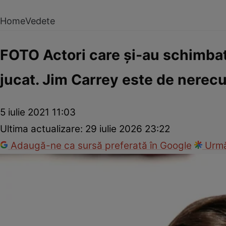
Home
Vedete
FOTO Actori care şi-au schimbat
jucat. Jim Carrey este de nerec
5 iulie 2021 11:03
Ultima actualizare:
29 iulie 2026 23:22
Adaugă-ne ca sursă preferată în Google
Urmă