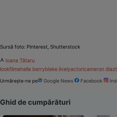
Sursă foto: Pinterest, Shutterstock
Ioana Tătaru
look
filme
halle berry
blake lively
actori
cameron diaz
Urmărește-ne pe
Google News
Facebook
In
Ghid de cumpărături