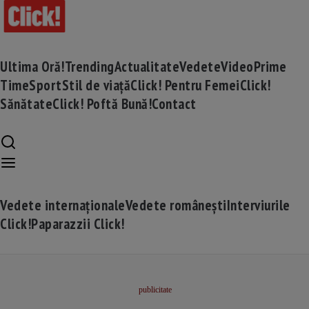
Ultima Oră!
Trending
Actualitate
Vedete
Video
Prime
Time
Sport
Stil de viață
Click! Pentru Femei
Click!
Sănătate
Click! Poftă Bună!
Contact
Vedete internaționale
Vedete românești
Interviurile
Click!
Paparazzii Click!