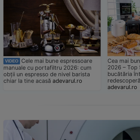
Cele mai bune espressoare
Cea mai bun
VIDEO
2026 – Top 
manuale cu portafiltru 2026: cum
bucătăria înt
obții un espresso de nivel barista
redescoperă 
chiar la tine acasă
adevarul.ro
adevarul.ro