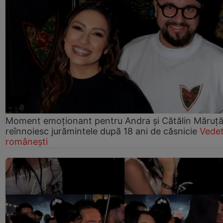
Moment emoționant pentru Andra și Cătălin Măruță!
reînnoiesc jurămintele după 18 ani de căsnicie
Vede
românești