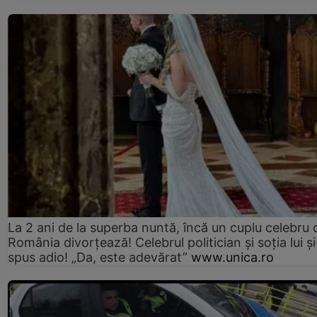
La 2 ani de la superba nuntă, încă un cuplu celebru 
România divorțează! Celebrul politician și soția lui ș
spus adio! „Da, este adevărat”
www.unica.ro