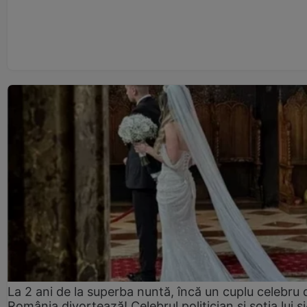
La 2 ani de la superba nuntă, încă un cuplu celebru 
România divorțează! Celebrul politician și soția lui ș