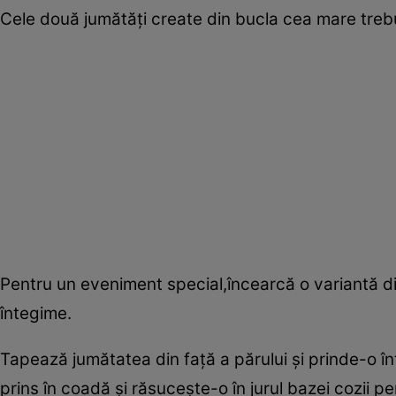
Cele două jumătăţi create din bucla cea mare treb
Pentru un eveniment special,încearcă o variantă di
întegime.
Tapează jumătatea din faţă a părului şi prinde-o înt
prins în coadă şi răsuceşte-o în jurul bazei cozii 