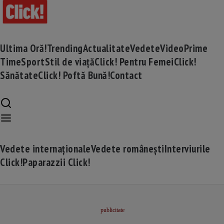
Ultima Oră!
Trending
Actualitate
Vedete
Video
Prime
Time
Sport
Stil de viață
Click! Pentru Femei
Click!
Sănătate
Click! Poftă Bună!
Contact
Vedete internaționale
Vedete românești
Interviurile
Click!
Paparazzii Click!