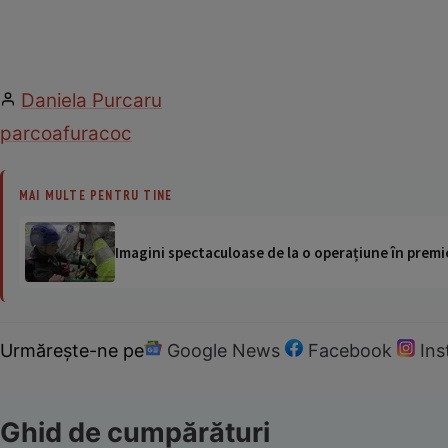
Daniela Purcaru
par
coafura
coc
MAI MULTE PENTRU TINE
Imagini spectaculoase de la o operațiune în premie
Urmărește-ne pe
Google News
Facebook
In
Ghid de cumpărături