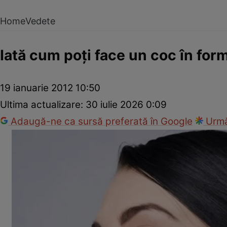
Home
Vedete
Iată cum poţi face un coc în for
19 ianuarie 2012 10:50
Ultima actualizare:
30 iulie 2026 0:09
Adaugă-ne ca sursă preferată în Google
Urmă