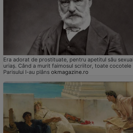
Era adorat de prostituate, pentru apetitul său sexua
uriaș. Când a murit faimosul scriitor, toate cocotele
Parisului l-au plâns
okmagazine.ro