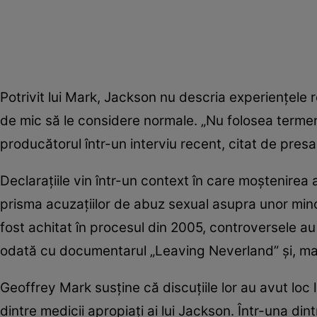
Potrivit lui Mark, Jackson nu descria experiențele 
de mic să le considere normale. „Nu folosea termeni
producătorul într-un interviu recent, citat de pres
Declarațiile vin într-un context în care moștenirea 
prisma acuzațiilor de abuz sexual asupra unor minori,
fost achitat în procesul din 2005, controversele au p
odată cu documentarul „Leaving Neverland” și, mai 
Geoffrey Mark susține că discuțiile lor au avut loc
dintre medicii apropiați ai lui Jackson. Într-una dintr