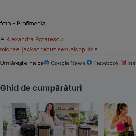
foto - Profimedia
Alexandra Rotarescu
michael jackson
abuz sexual
copilărie
Urmărește-ne pe
Google News
Facebook
In
Ghid de cumpărături