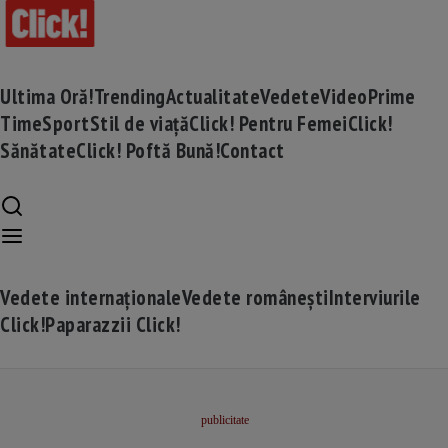
Ultima Oră!
Trending
Actualitate
Vedete
Video
Prime
Time
Sport
Stil de viață
Click! Pentru Femei
Click!
Sănătate
Click! Poftă Bună!
Contact
Vedete internaționale
Vedete românești
Interviurile
Click!
Paparazzii Click!