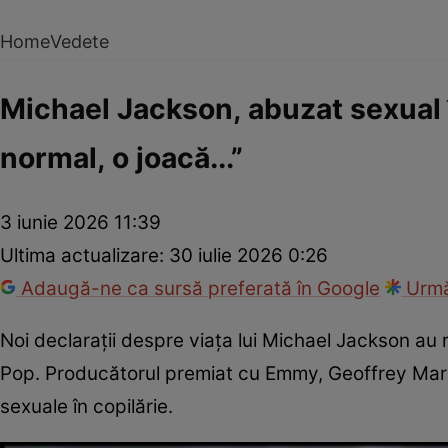
Home
Vedete
Michael Jackson, abuzat sexual î
normal, o joacă...”
3 iunie 2026 11:39
Ultima actualizare:
30 iulie 2026 0:26
Adaugă-ne ca sursă preferată în Google
Urmă
Noi declarații despre viața lui Michael Jackson au 
Pop. Producătorul premiat cu Emmy, Geoffrey Mark,
sexuale în copilărie.