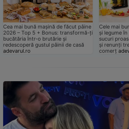
Cea mai bună mașină de făcut pâine
Cele mai bu
2026 – Top 5 + Bonus: transformă-ți
și legume în
bucătăria într-o brutărie și
sucuri proas
redescoperă gustul pâinii de casă
și renunți tr
adevarul.ro
comerț
adev