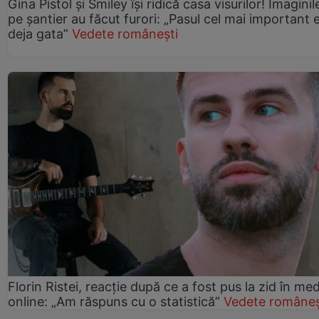
Gina Pistol și Smiley își ridică casa visurilor! Imaginil
pe șantier au făcut furori: „Pasul cel mai important 
deja gata”
Vedete românești
Florin Ristei, reacție după ce a fost pus la zid în med
online: „Am răspuns cu o statistică”
Vedete româneș