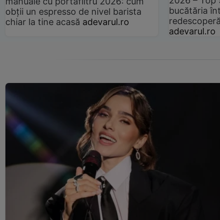
2026 – Top 
manuale cu portafiltru 2026: cum
bucătăria înt
obții un espresso de nivel barista
redescoperă 
chiar la tine acasă
adevarul.ro
adevarul.ro