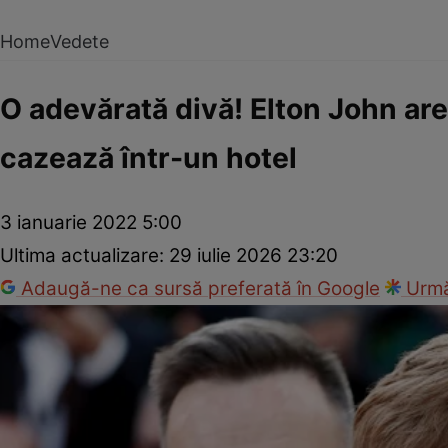
Home
Vedete
O adevărată divă! Elton John are
cazează într-un hotel
3 ianuarie 2022 5:00
Ultima actualizare:
29 iulie 2026 23:20
Adaugă-ne ca sursă preferată în Google
Urmă