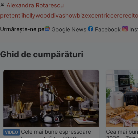
Alexandra Rotarescu
pretentii
hollywood
diva
showbiz
excentric
cerere
elt
Urmărește-ne pe
Google News
Facebook
In
Ghid de cumpărături
Cele mai bune espressoare
Cea mai bun
VIDEO