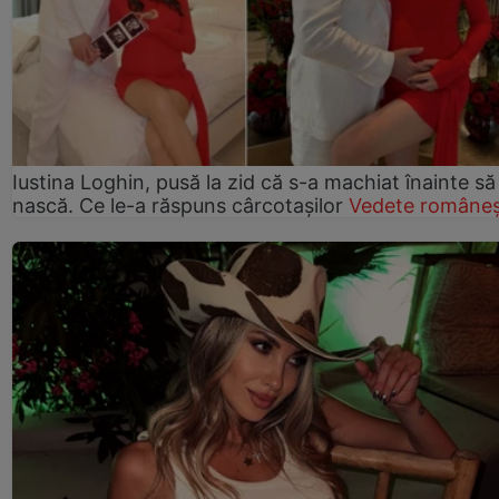
Iustina Loghin, pusă la zid că s-a machiat înainte să
nască. Ce le-a răspuns cârcotașilor
Vedete româneș