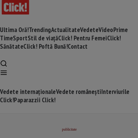
Ultima Oră!
Trending
Actualitate
Vedete
Video
Prime
Time
Sport
Stil de viață
Click! Pentru Femei
Click!
Sănătate
Click! Poftă Bună!
Contact
Vedete internaționale
Vedete românești
Interviurile
Click!
Paparazzii Click!