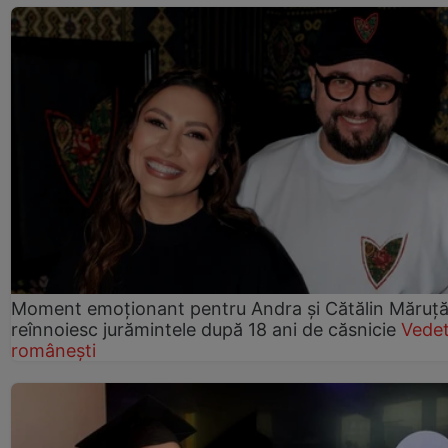
Moment emoționant pentru Andra și Cătălin Măruță!
reînnoiesc jurămintele după 18 ani de căsnicie
Vede
românești