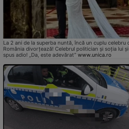
La 2 ani de la superba nuntă, încă un cuplu celebru 
România divorțează! Celebrul politician și soția lui ș
spus adio! „Da, este adevărat”
www.unica.ro