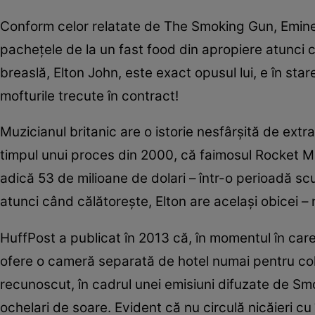
Conform celor relatate de The Smoking Gun, Eminem 
pacheţele de la un fast food din apropiere atunci câ
breaslă, Elton John, este exact opusul lui, e în sta
mofturile trecute în contract!
Muzicianul britanic are o istorie nesfârşită de extr
timpul unui proces din 2000, că faimosul Rocket Man
adică 53 de milioane de dolari – într-o perioadă scu
atunci când călătoreşte, Elton are acelaşi obicei – n
HuffPost a publicat în 2013 că, în momentul în care a
ofere o cameră separată de hotel numai pentru col
recunoscut, în cadrul unei emisiuni difuzate de S
ochelari de soare. Evident că nu circulă nicăieri cu