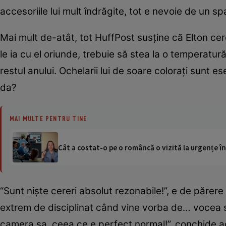
accesoriile lui mult îndrăgite, tot e nevoie de un s
Mai mult de-atât, tot HuffPost susţine că Elton cer
le ia cu el oriunde, trebuie să stea la o temperatur
restul anului. Ochelarii lui de soare coloraţi sunt es
da?
MAI MULTE PENTRU TINE
Cât a costat-o pe o româncă o vizită la urgențe în
“Sunt nişte cereri absolut rezonabile!”, e de părere
extrem de disciplinat când vine vorba de… vocea sa
camera sa, ceea ce e perfect normal!”, conchide ac