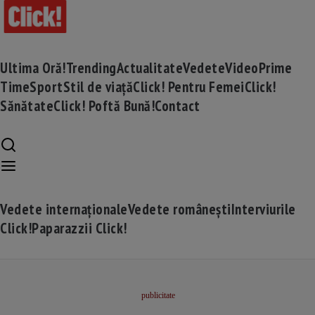
Ultima Oră!
Trending
Actualitate
Vedete
Video
Prime
Time
Sport
Stil de viață
Click! Pentru Femei
Click!
Sănătate
Click! Poftă Bună!
Contact
Vedete internaționale
Vedete românești
Interviurile
Click!
Paparazzii Click!