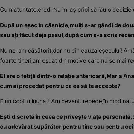
Cu maturitate,cred! Nu m-aş pripi să iau o decizie d
După un eşec în căsnicie,mulţi s-ar gândi de două 
sau aţi făcut deja pasul,după cum s-a scris rece
Nu ne-am căsătorit,dar nu din cauza eşecului! Amân
foarte tineri,am eşuat din motive care nu se mai reg
El are o fetiţă dintr-o relaţie anterioară,Maria An
cum ai procedat pentru ca ea să te accepte?
E un copil minunat! Am devenit repede,în mod natu
Eşti discretă în ceea ce priveşte viaţa personală,
cu adevărat supărător pentru tine sau pentru cei d