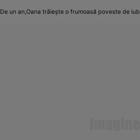
De un an,Oana trăieşte o frumoasă poveste de iub