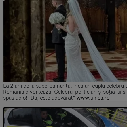
La 2 ani de la superba nuntă, încă un cuplu celebru 
România divorțează! Celebrul politician și soția lui ș
spus adio! „Da, este adevărat”
www.unica.ro