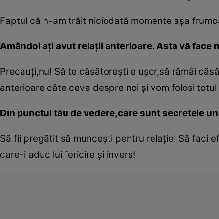
Faptul că n-am trăit niciodată momente aşa frumoa
Amândoi aţi avut relaţii anterioare. Asta vă face 
Precauţi,nu! Să te căsătoreşti e uşor,să rămâi căsăt
anterioare câte ceva despre noi şi vom folosi totul 
Din punctul tău de vedere,care sunt secretele une
Să fii pregătit să munceşti pentru relaţie! Să faci
care-i aduc lui fericire şi invers!