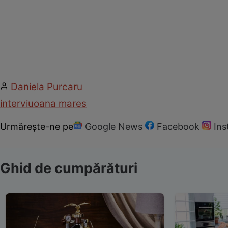
Daniela Purcaru
interviu
oana mares
Urmărește-ne pe
Google News
Facebook
In
Ghid de cumpărături