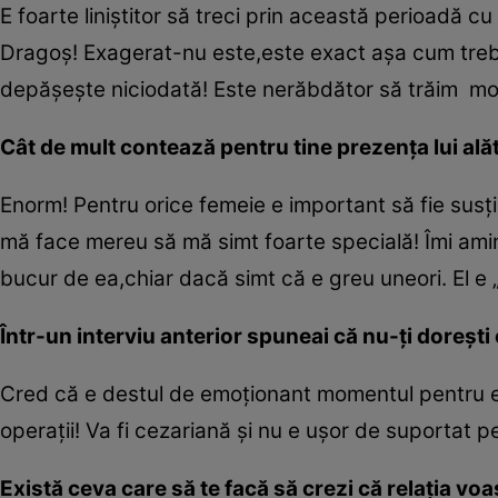
E foarte liniştitor să treci prin această perioadă c
Dragoş! Exagerat-nu este,este exact aşa cum trebui
depăşeşte niciodată! Este nerăbdător să trăim mo
Cât de mult contează pentru tine prezenţa lui ală
Enorm! Pentru orice femeie e important să fie susţin
mă face mereu să mă simt foarte specială! Îmi ami
bucur de ea,chiar dacă simt că e greu uneori. El e „v
Într-un interviu anterior spuneai că nu-ţi doreşti 
Cred că e destul de emoţionant momentul pentru el 
operaţii! Va fi cezariană şi nu e uşor de suportat pe
Există ceva care să te facă să crezi că relaţia vo