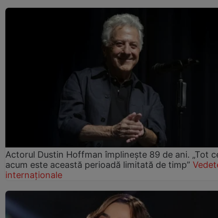
Actorul Dustin Hoffman împlinește 89 de ani. „Tot 
acum este această perioadă limitată de timp”
Vedet
internaționale