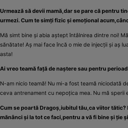
Urmează să devii mamă,dar se pare că pentru tine 
urmezi. Cum te simţi fizic şi emoţional acum,cân
Mă simt bine şi abia aştept întâlnirea dintre noi! 
sănătate! Aş mai face încă o mie de injecţii şi aş l
asta!
Ai vreo teamă faţă de naştere sau pentru perioa
N-am nicio teamă! Nu mi-a fost teamă niciodată de 
ceva antrenament cu nepoţica mea. Nu mă sperii e
Cum se poartă Dragoş,iubitul tău,ca viitor tătic?
mănânci şi la tot ce faci,pentru a vă fi bine şi ţie 