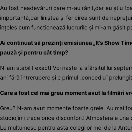
Au fost neadevăruri care m-au rănit,dar eu ştiu fo
importantă,dar liniştea şi fericirea sunt de nepreţ
înţeles cum funcţionează lucrurile şi mi-am găsit 
Ai continuat să prezinţi emisiunea „It’s Show Time
pauză şi pentru cât timp?
N-am stabilit exact! Voi naşte la sfârşitul lui septe
ani fără întrerupere şi e primul „concediu“ prelungi
Care a fost cel mai greu moment avut la filmări v
Greu? N-am avut momente foarte grele. Au mai fost z
studio,îmi trece orice disconfort! Atmosfera e una
Le mulţumesc pentru asta colegilor mei de la Ante