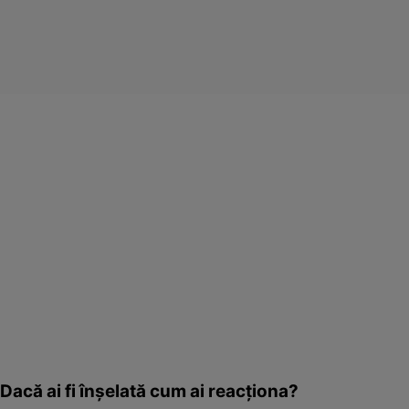
Dacă ai fi înşelată cum ai reacţiona?