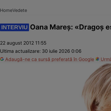
Home
Vedete
Oana Mareş: «Dragoş est
INTERVIU
22 august 2012 11:55
Ultima actualizare:
30 iulie 2026 0:06
Adaugă-ne ca sursă preferată în Google
Urmă