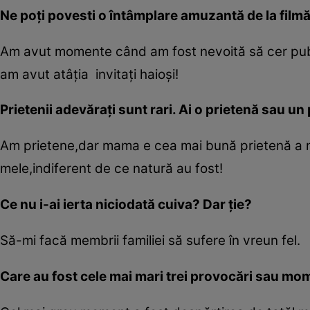
Ne poţi povesti o întâmplare amuzantă de la filmă
Am avut momente când am fost nevoită să cer publ
am avut atâţia invitaţi haioşi!
Prietenii adevăraţi sunt rari. Ai o prietenă sau un
Am prietene,dar mama e cea mai bună prietenă a me
mele,indiferent de ce natură au fost!
Ce nu i-ai ierta niciodată cuiva? Dar ţie?
Să-mi facă membrii familiei să sufere în vreun fel.
Care au fost cele mai mari trei provocări sau mom