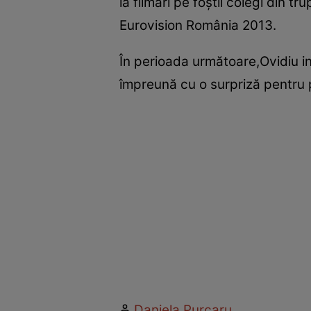
la filmări pe foştii colegi din tr
Eurovision România 2013.
În perioada următoare,Ovidiu in
împreună cu o surpriză pentru 
Daniela Purcaru