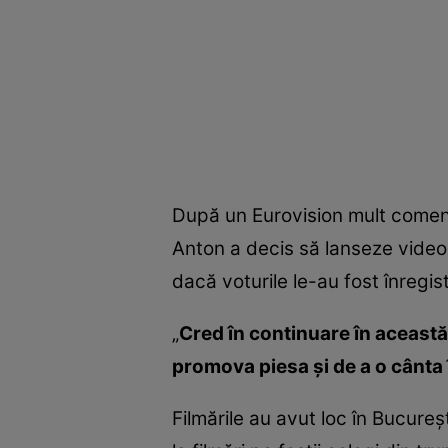
După un Eurovision mult coment
Anton a decis să lanseze videoc
dacă voturile le-au fost înregis
„
Cred în continuare în această
promova piesa şi de a o cânta
Filmările au avut loc în Bucureşt