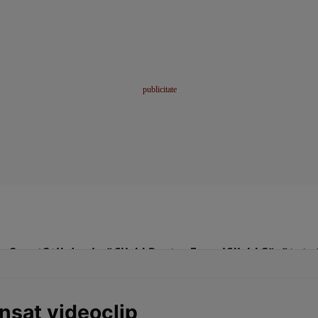
me
Sport
Stil de viață
Click! Pentru Femei
Click! Sănătate
ansat videoclip