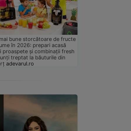
mai bune storcătoare de fructe
gume în 2026: prepari acasă
i proaspete și combinații fresh
unți treptat la băuturile din
rț
adevarul.ro