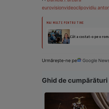
eurovision
videoclip
ovidiu anto
MAI MULTE PENTRU TINE
Cât a costat-o pe o româ
Urmărește-ne pe
Google New
Ghid de cumpărături