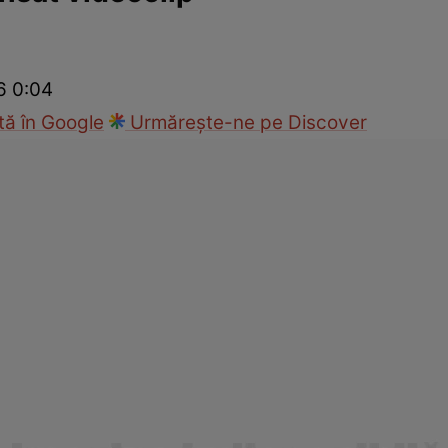
ck!
Paparazzii Click!
6 0:04
ă în Google
Urmărește-ne pe Discover