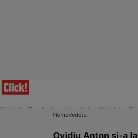
Ultima Oră!
Trending
Actualitate
Vedete
Video
Prime Ti
Home
Vedete
Ovidiu Anton şi-a l