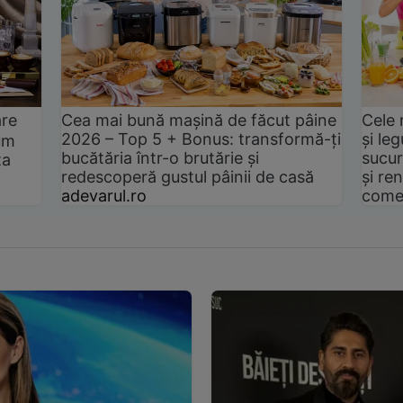
are
Cea mai bună mașină de făcut pâine
Cele 
2026 – Top 5 + Bonus: transformă-ți
și le
um
bucătăria într-o brutărie și
sucur
ta
redescoperă gustul pâinii de casă
și ren
adevarul.ro
come