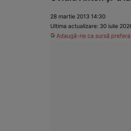
Vedete internaționale
Vedete românești
Interviurile Cli
28 martie 2013 14:30
Ultima actualizare:
30 iulie 202
Adaugă-ne ca sursă preferat