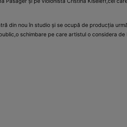
upa Pasager şi pe violonista Cristina Kiseleff,cei care 
tră din nou în studio şi se ocupă de producţia urmă
public,o schimbare pe care artistul o considera de