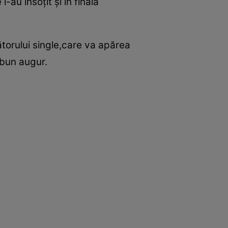
l-au însoţit şi în finala
torului single,care va apărea
 bun augur.