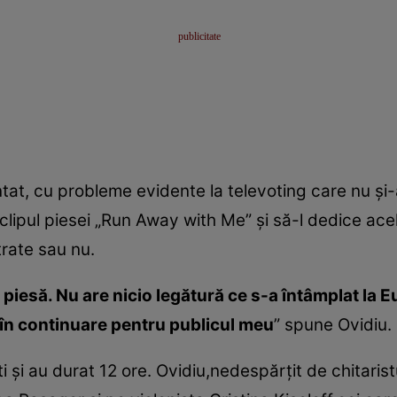
at, cu probleme evidente la televoting care nu şi-a
lipul piesei „Run Away with Me” şi să-l dedice acel
trate sau nu.
 piesă. Nu are nicio legătură ce s-a întâmplat la 
 în continuare pentru publicul meu
” spune Ovidiu.
i şi au durat 12 ore. Ovidiu,nedespărţit de chitaristu