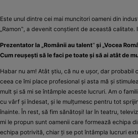
Este unul dintre cei mai muncitori oameni din industr
„Ramon‟, a devenit conștient de această calitate.
Prezentator la „Românii au talent
‟
și „Vocea Româ
Cum reușești să le faci pe toate și să ai atât de m
Habar nu am! Atât știu, că nu e ușor, dar probabil 
ceea ce îmi place profesional și asta mă și stimu
mult și să mi se întâmple aceste lucruri. Am o fami
cu vârf și îndesat, și le mulțumesc pentru tot spri
înainte. În rest, să fim sănătoși! Iar în teatru, televi
mi le propun sunt oamenii care formează echipa din
echipa potrivită, chiar ți se pot întâmpla lucruri ex