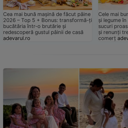
Cea mai bună mașină de făcut pâine
Cele mai bu
2026 – Top 5 + Bonus: transformă-ți
și legume în
bucătăria într-o brutărie și
sucuri proas
redescoperă gustul pâinii de casă
și renunți tr
adevarul.ro
comerț
adev