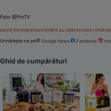
Foto: @ProTV
pavel bartoș
ramon
românii au talent
vocea românie
Urmărește-ne pe
Google News
Facebook
In
Ghid de cumpărături