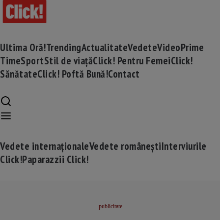
Ultima Oră!
Trending
Actualitate
Vedete
Video
Prime
Time
Sport
Stil de viață
Click! Pentru Femei
Click!
Sănătate
Click! Poftă Bună!
Contact
Vedete internaționale
Vedete românești
Interviurile
Click!
Paparazzii Click!