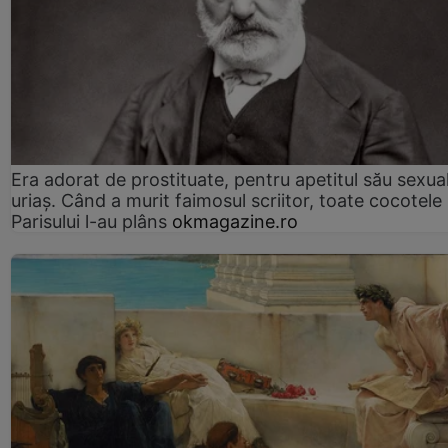
Era adorat de prostituate, pentru apetitul său sexua
uriaș. Când a murit faimosul scriitor, toate cocotele
Parisului l-au plâns
okmagazine.ro