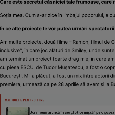
Care este secretul căsniciei tale frumoase, care 
Soția mea. Cum s-ar zice în limbajul poporului, e 
În ce alte proiecte te vor putea urmări spectatorii 
Am multe proiecte, două filme – Ramon, filmul de 
inclusive‟, în care joc alături de Smiley, unde sunt
am terminat un proiect foarte drag mie, în care am 
cu piesa ESCU, de Tudor Mușatescu, a fost o coprod
București. Mi-a plăcut, a fost un mix între actorii 
premiera, urmează ca pe 28 aprilie să avem și la 
MAI MULTE PENTRU TINE
Ucrainenii aruncă în aer „tot ce mișcă” pe o șose