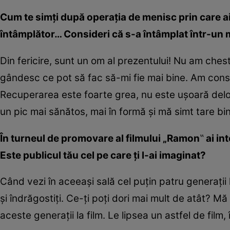
Cum te simți după operația de menisc prin care ai 
întâmplător… Consideri că s-a întâmplat într-un
Din fericire, sunt un om al prezentului! Nu am chest
gândesc ce pot să fac să-mi fie mai bine. Am consi
Recuperarea este foarte grea, nu este ușoară deloc. 
un pic mai sănătos, mai în formă și mă simt tare b
În turneul de promovare al filmului „Ramon
‟
ai int
Este publicul tău cel pe care ți l-ai imaginat?
Când vezi în aceeași sală cel puțin patru generații la u
și îndrăgostiți. Ce-ți poți dori mai mult de atât? M
aceste generații la film. Le lipsea un astfel de film