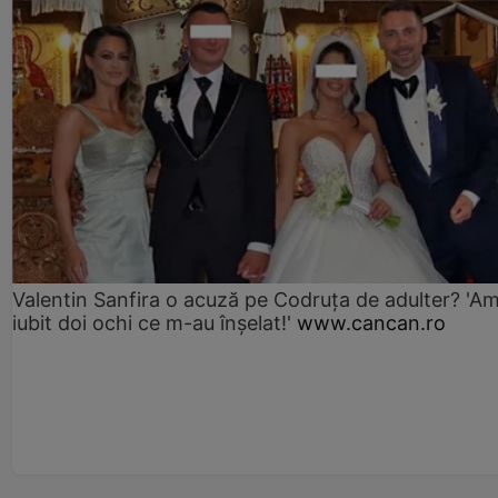
Valentin Sanfira o acuză pe Codruța de adulter? 'A
iubit doi ochi ce m-au înșelat!'
www.cancan.ro