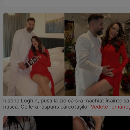
Iustina Loghin, pusă la zid că s-a machiat înainte să
nască. Ce le-a răspuns cârcotașilor
Vedete româneș