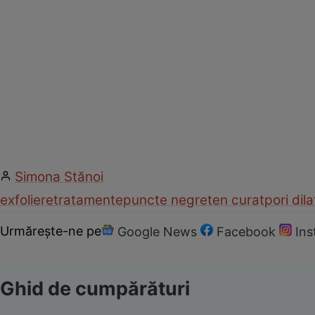
Simona Stănoi
exfoliere
tratamente
puncte negre
ten curat
pori dila
Urmărește-ne pe
Google News
Facebook
In
Ghid de cumpărături