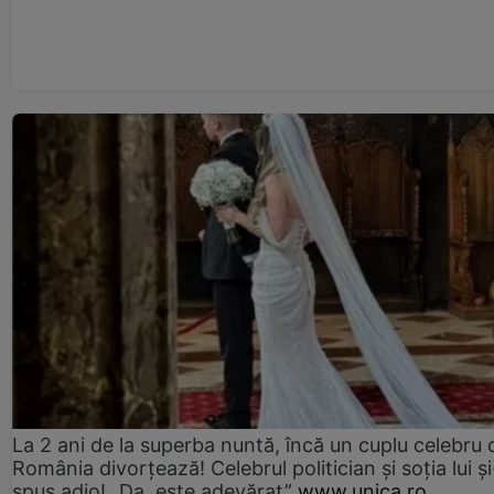
La 2 ani de la superba nuntă, încă un cuplu celebru 
România divorțează! Celebrul politician și soția lui ș
spus adio! „Da, este adevărat”
www.unica.ro