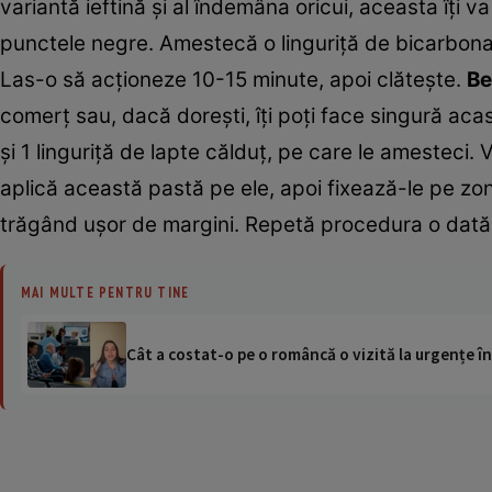
variantă ieftină şi al îndemâna oricui, aceasta îţi va
punctele negre. Amestecă o linguriţă de bicarbona
Las-o să acţioneze 10-15 minute, apoi clăteşte.
Be
comerţ sau, dacă doreşti, îţi poţi face singură acas
şi 1 linguriţă de lapte călduţ, pe care le amesteci. 
aplică această pastă pe ele, apoi fixează-le pe zo
trăgând uşor de margini. Repetă procedura o dată
MAI MULTE PENTRU TINE
Cât a costat-o pe o româncă o vizită la urgențe în