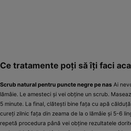
Ce tratamente poţi să îţi faci ac
Scrub natural pentru puncte negre pe nas
Ai nevo
lămâie. Le amesteci şi vei obţine un scrub. Masea
5 minute. La final, clăteşti bine faţa cu apă călduţ
cureţi zilnic faţa din zeama de la o lămâie şi 5-6 
repetă procedura până vei obţine rezultatele dorit