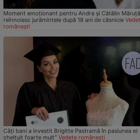
Moment emoționant pentru Andra și Cătălin Măruță!
reînnoiesc jurămintele după 18 ani de căsnicie
Vede
românești
Câți bani a investit Brigitte Pastramă în pasiunea ei
cheltuit foarte mult”
Vedete românești