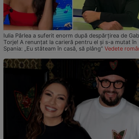
Iulia Pârlea a suferit enorm după despărțirea de Gab
Torje! A renunțat la carieră pentru el și s-a mutat în
Spania: „Eu stăteam în casă, să plâng”
Vedete româ