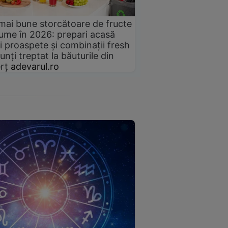
mai bune storcătoare de fructe
gume în 2026: prepari acasă
i proaspete și combinații fresh
unți treptat la băuturile din
rț
adevarul.ro