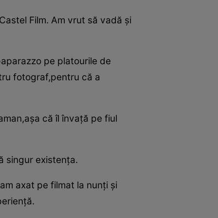
 Castel Film. Am vrut să vadă şi
paparazzo pe platourile de
tru fotograf,pentru că a
man,aşa că îl învaţă pe fiul
ă singur existenţa.
am axat pe filmat la nunţi şi
erienţă.