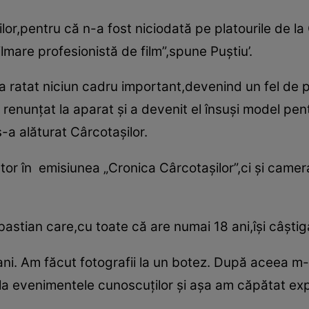
lor,pentru că n-a fost niciodată pe platourile de la
ilmare profesionistă de film”,spune Puştiu’.
a ratat niciun cadru important,devenind un fel de 
 renunţat la aparat şi a devenit el însuşi model pen
-a alăturat Cârcotaşilor.
or în emisiunea „Cronica Cârcotaşilor”,ci şi camera
astian care,cu toate că are numai 18 ani,îşi câştig
 ani. Am făcut fotografii la un botez. După aceea m-
la evenimentele cunoscuţilor şi aşa am căpătat exp