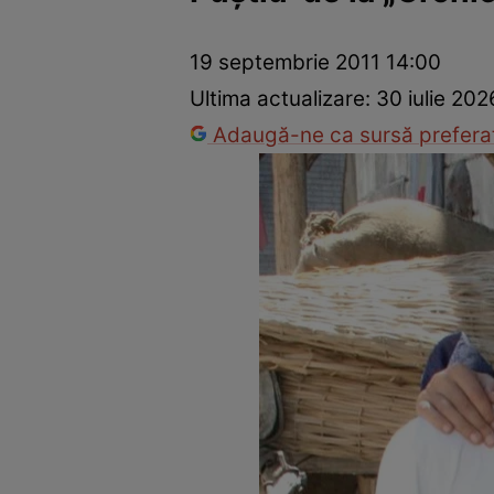
Vedete internaționale
Vedete românești
Interviurile Cli
19 septembrie 2011 14:00
Ultima actualizare:
30 iulie 202
Adaugă-ne ca sursă preferat