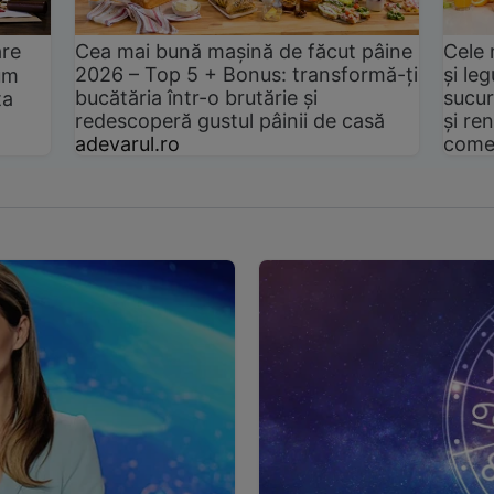
are
Cea mai bună mașină de făcut pâine
Cele 
2026 – Top 5 + Bonus: transformă-ți
și le
um
bucătăria într-o brutărie și
sucur
ta
redescoperă gustul pâinii de casă
și ren
adevarul.ro
come