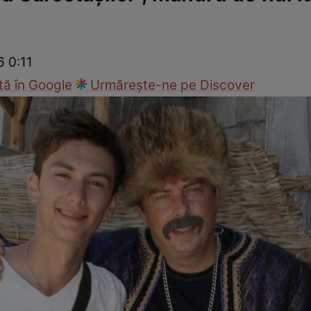
ck!
Paparazzii Click!
6 0:11
ă în Google
Urmărește-ne pe Discover