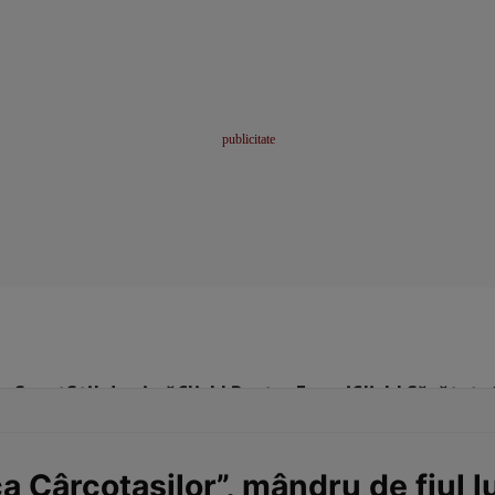
me
Sport
Stil de viață
Click! Pentru Femei
Click! Sănătate
ca Cârcotaşilor”, mândru de fiul l