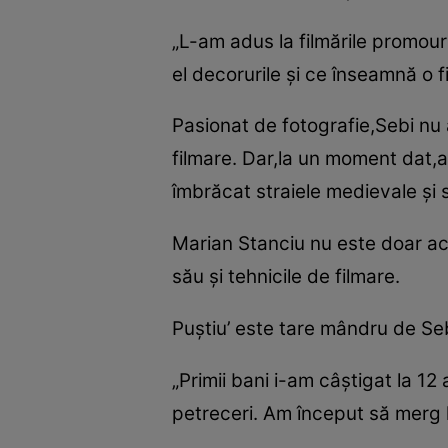
„L-am adus la filmările promouri
el decorurile şi ce înseamnă o f
Pasionat de fotografie,Sebi nu 
filmare. Dar,la un moment dat,a
îmbrăcat straiele medievale şi s
Marian Stanciu nu este doar act
său şi tehnicile de filmare.
Puştiu’ este tare mândru de Seb
„Primii bani i-am câştigat la 12
petreceri. Am început să merg 