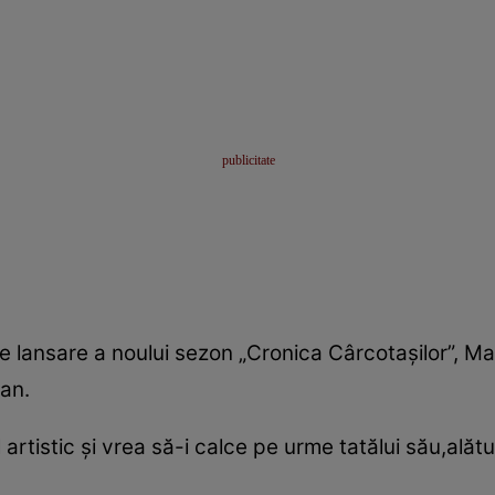
e lansare a noului sezon „Cronica Cârcotaşilor”, Mari
ian.
artistic şi vrea să-i calce pe urme tatălui său,alătu