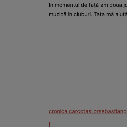
În momentul de faţă am doua job
muzică în cluburi. Tata mă ajută
cronica carcotasilor
sebastian
p