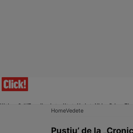
Ultima Oră!
Trending
Actualitate
Vedete
Video
Prime Ti
Home
Vedete
Puştiu’ de la „Croni