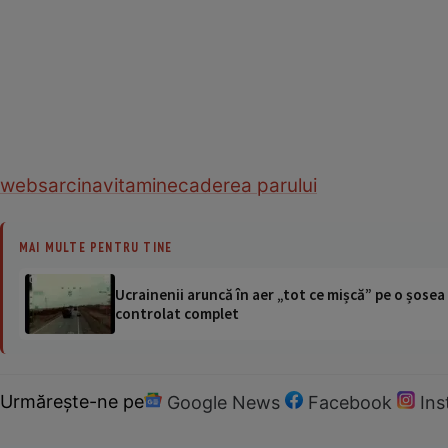
web
sarcina
vitamine
caderea parului
MAI MULTE PENTRU TINE
Ucrainenii aruncă în aer „tot ce mișcă” pe o șose
controlat complet
Urmărește-ne pe
Google News
Facebook
In