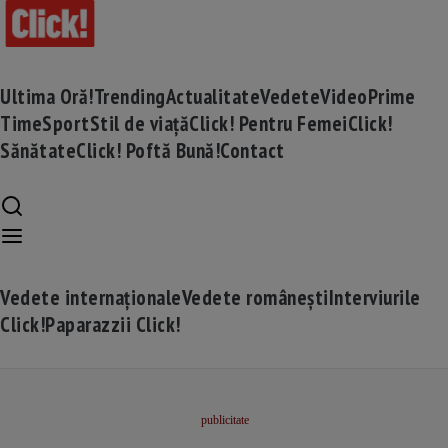
Ultima Oră!
Trending
Actualitate
Vedete
Video
Prime
Time
Sport
Stil de viață
Click! Pentru Femei
Click!
Sănătate
Click! Poftă Bună!
Contact
Vedete internaționale
Vedete românești
Interviurile
Click!
Paparazzii Click!