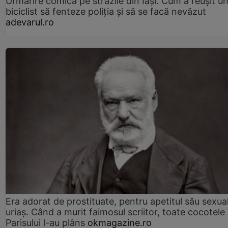
Urmărire comică pe străzile din Iași. Cum a reușit u
biciclist să fenteze poliția și să se facă nevăzut
adevarul.ro
Era adorat de prostituate, pentru apetitul său sexua
uriaș. Când a murit faimosul scriitor, toate cocotele
Parisului l-au plâns
okmagazine.ro