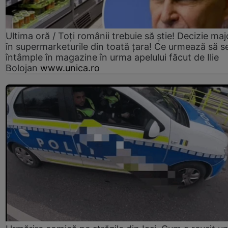
Ultima oră / Toți românii trebuie să știe! Decizie maj
în supermarketurile din toată țara! Ce urmează să s
întâmple în magazine în urma apelului făcut de Ilie
Bolojan
www.unica.ro