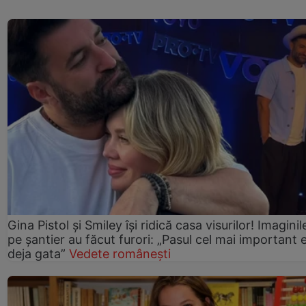
Gina Pistol și Smiley își ridică casa visurilor! Imaginil
pe șantier au făcut furori: „Pasul cel mai important 
deja gata”
Vedete românești