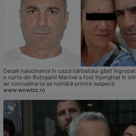
Detalii halucinante în cazul bărbatului găsit îngropat
o curte din Botoșani! Marinel a fost înjunghiat în ini
iar concubina lui se numără printre suspecți
www.wowbiz.ro