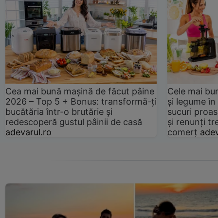
Cea mai bună mașină de făcut pâine
Cele mai bu
2026 – Top 5 + Bonus: transformă-ți
și legume în
bucătăria într-o brutărie și
sucuri proas
redescoperă gustul pâinii de casă
și renunți tr
adevarul.ro
comerț
adev