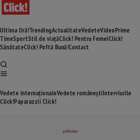
Ultima Oră!
Trending
Actualitate
Vedete
Video
Prime
Time
Sport
Stil de viață
Click! Pentru Femei
Click!
Sănătate
Click! Poftă Bună!
Contact
Vedete internaționale
Vedete românești
Interviurile
Click!
Paparazzii Click!