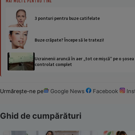
MAI MULTE PENTRU TINE
3 ponturi pentru buze catifelate
Buze crăpate? Începe să le tratezi!
Ucrainenii aruncă în aer „tot ce mișcă” pe o șose
controlat complet
Urmărește-ne pe
Google News
Facebook
In
Ghid de cumpărături