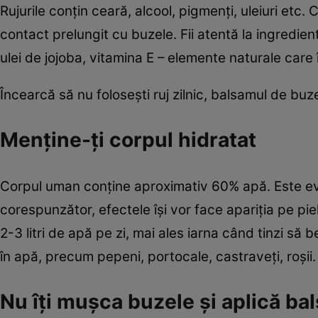
Rujurile conţin ceară, alcool, pigmenţi, uleiuri etc.
contact prelungit cu buzele. Fii atentă la ingredien
ulei de jojoba, vitamina E – elemente naturale care 
Încearcă să nu foloseşti ruj zilnic, balsamul de buz
Menţine-ţi corpul hidratat
Corpul uman conţine aproximativ 60% apă. Este evid
corespunzător, efectele îşi vor face apariţia pe pie
2-3 litri de apă pe zi, mai ales iarna când tinzi să
în apă, precum pepeni, portocale, castraveţi, roşii.
Nu îţi muşca buzele şi aplică ba