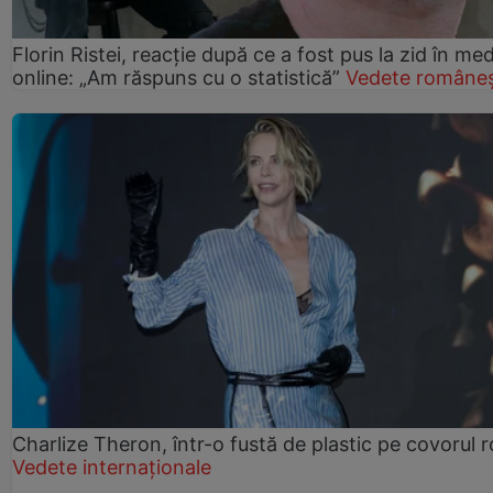
Florin Ristei, reacție după ce a fost pus la zid în med
online: „Am răspuns cu o statistică”
Vedete româneș
Charlize Theron, într-o fustă de plastic pe covorul 
Vedete internaționale