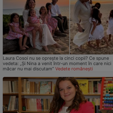
Laura Cosoi nu se oprește la cinci copii? Ce spune
vedeta: „Și Nina a venit într-un moment în care nici
măcar nu mai discutam”
Vedete românești