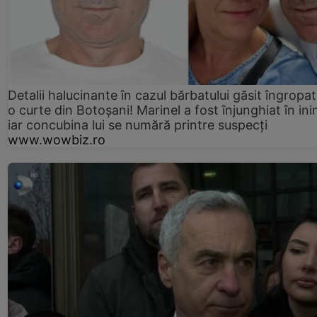
Detalii halucinante în cazul bărbatului găsit îngropat
o curte din Botoșani! Marinel a fost înjunghiat în ini
iar concubina lui se numără printre suspecți
www.wowbiz.ro