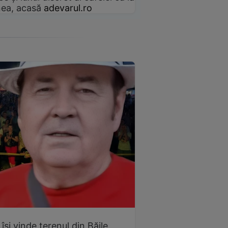
ea, acasă
adevarul.ro
 își vinde terenul din Băile