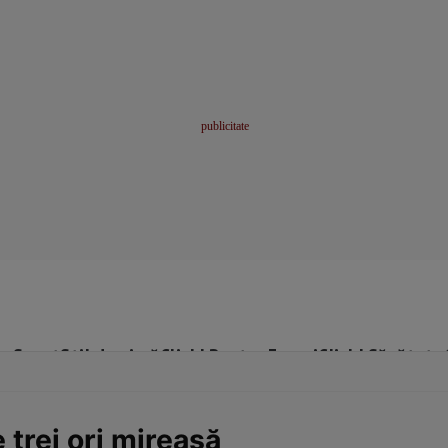
me
Sport
Stil de viață
Click! Pentru Femei
Click! Sănătate
 trei ori mireasă