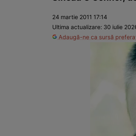
Vedete internaționale
Vedete românești
Interviurile Cli
24 martie 2011 17:14
Ultima actualizare:
30 iulie 202
Adaugă-ne ca sursă preferat