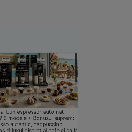
ai bun espressor automat
? 5 modele + Bonusul suprem:
sso autentic, cappuccino
s și luxul discret al cafelei ca la