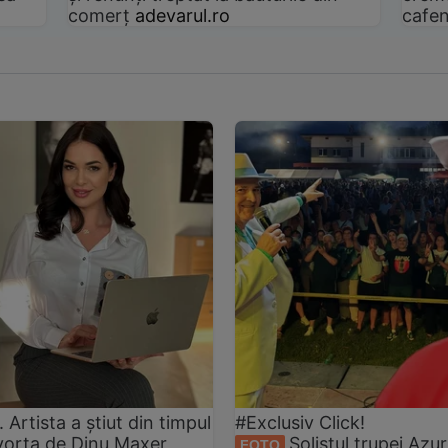
comerț
adevarul.ro
cafen
rtista a știut din timpul
#Exclusiv Click!
ivorța de Dinu Maxer
Solistul trupei Azur
FOTO