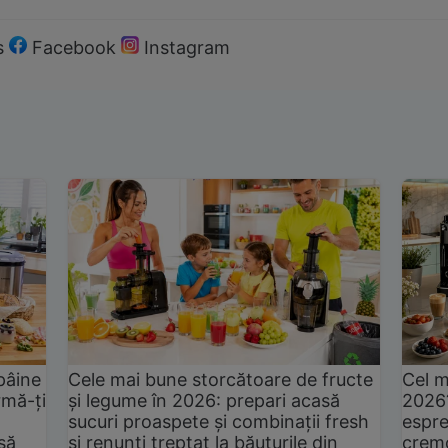
s
Facebook
Instagram
pâine
Cele mai bune storcătoare de fructe
Cel m
rmă-ți
și legume în 2026: prepari acasă
2026
sucuri proaspete și combinații fresh
espre
să
și renunți treptat la băuturile din
cremo