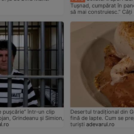
Tușnad, cumpărat în pan
să mai construiesc.” Câți
pușcărie” într-un clip
Desertul tradițional din 
ojan, Grindeanu și Simion,
fină de lapte. Cum se prep
l.ro
turiști
adevarul.ro