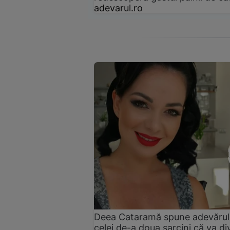
adevarul.ro
Deea Cataramă spune adevărul. A
celei de-a doua sarcini că va d