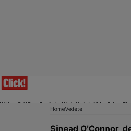
Ultima Oră!
Trending
Actualitate
Vedete
Video
Prime Ti
Home
Vedete
Sinead O’Connor, de