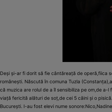
Deşi şi-ar fi dorit să fie cântăreaţă de operă,fiica s
româneşti. Născută în comuna Tuzla (Constanţa),a 
că muzica are rolul de a îl sensibiliza pe om,de a-l
viaţă fericită alături de soţ,de cei 5 câini şi o pi
Bucureşti. I-au fost elevi nume sonore:Nico,Nadine