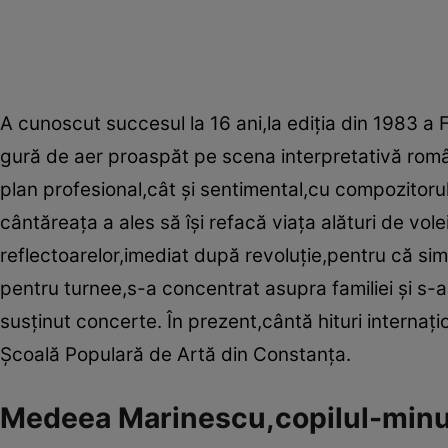
A cunoscut succesul la 16 ani,la ediţia din 1983 a 
gură de aer proaspăt pe scena interpretativă româ
plan profesional,cât şi sentimental,cu compozitorul 
cântăreaţa a ales să îşi refacă viaţa alături de volei
reflectoarelor,imediat după revoluţie,pentru că sim
pentru turnee,s-a concentrat asupra familiei şi s-a
susţinut concerte. În prezent,cântă hituri internaţi
Şcoală Populară de Artă din Constanţa.
Medeea Marinescu,copilul-minu