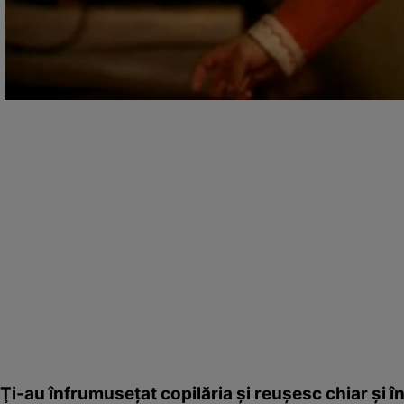
Ţi-au înfrumuseţat copilăria şi reuşesc chiar şi î