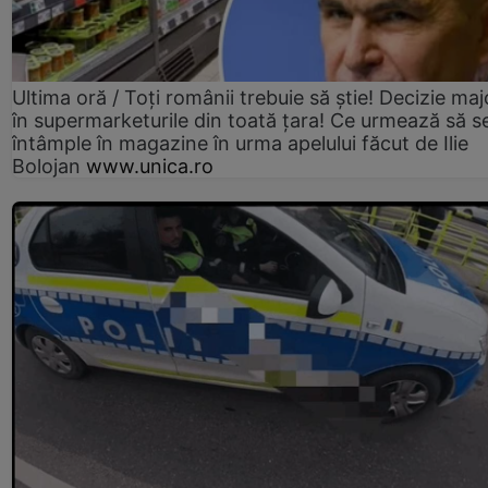
Ultima oră / Toți românii trebuie să știe! Decizie maj
în supermarketurile din toată țara! Ce urmează să s
întâmple în magazine în urma apelului făcut de Ilie
Bolojan
www.unica.ro