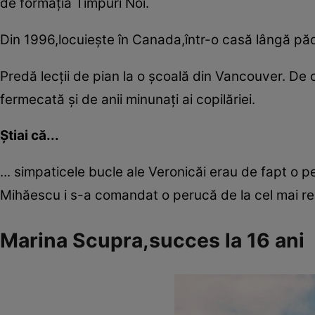
de formaţia Timpuri Noi.
Din 1996,locuieşte în Canada,într-o casă lângă pădu
Predă lecţii de pian la o şcoală din Vancouver. De c
fermecată şi de anii minunaţi ai copilăriei.
Ştiai că...
... simpaticele bucle ale Veronicăi erau de fapt o p
Mihăescu i s-a comandat o perucă de la cel mai re
Marina Scupra,succes la 16 ani