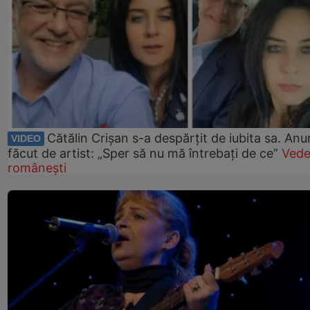
Cătălin Crișan s-a despărțit de iubita sa. Anu
VIDEO
făcut de artist: „Sper să nu mă întrebați de ce”
Vede
românești