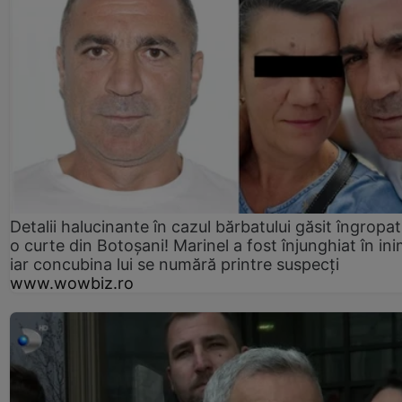
Detalii halucinante în cazul bărbatului găsit îngropat
o curte din Botoșani! Marinel a fost înjunghiat în ini
iar concubina lui se numără printre suspecți
www.wowbiz.ro