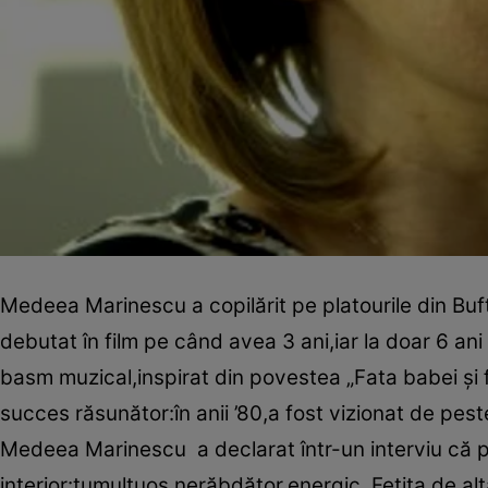
Medeea Marinescu a copilărit pe platourile din Buf
debutat în film pe când avea 3 ani,iar la doar 6 ani
basm muzical,inspirat din povestea „Fata babei şi 
succes răsunător:în anii ’80,a fost vizionat de pest
Medeea Marinescu a declarat într-un interviu că pe
interior:tumultuos,nerăbdător,energic. Fetiţa de alt