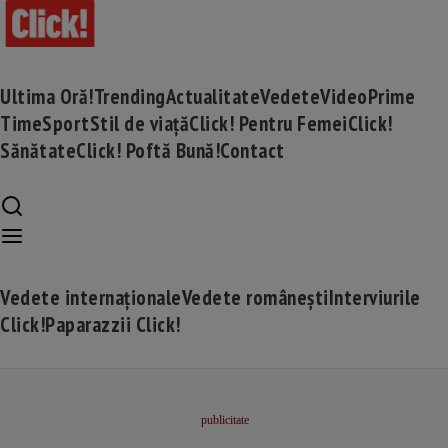
Ultima Oră!
Trending
Actualitate
Vedete
Video
Prime
Time
Sport
Stil de viață
Click! Pentru Femei
Click!
Sănătate
Click! Poftă Bună!
Contact
Vedete internaționale
Vedete românești
Interviurile
Click!
Paparazzii Click!