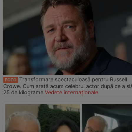
Transformare spectaculoasă pentru Russell
FOTO
Crowe. Cum arată acum celebrul actor după ce a slă
25 de kilograme
Vedete internaționale