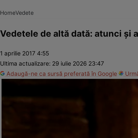
Home
Vedete
Vedetele de altă dată: atunci şi
1 aprilie 2017 4:55
Ultima actualizare:
29 iulie 2026 23:47
Adaugă-ne ca sursă preferată în Google
Urmă