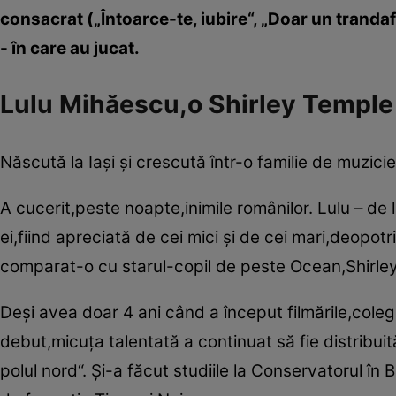
consacrat („Întoarce-te, iubire“, „Doar un trandaf
- în care au jucat.
Lulu Mihăescu,o Shirley Temple
Născută la Iaşi şi crescută într-o familie de muzicien
A cucerit,peste noapte,inimile românilor. Lulu – de
ei,fiind apreciată de cei mici şi de cei mari,deopo
comparat-o cu starul-copil de peste Ocean,Shirle
Deşi avea doar 4 ani când a început filmările,colegi
debut,micuţa talentată a continuat să fie distribui
polul nord“. Şi-a făcut studiile la Conservatorul în