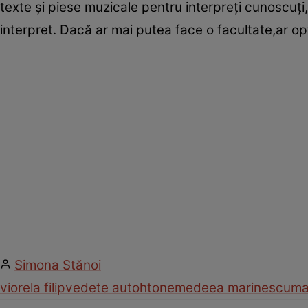
texte şi piese muzicale pentru interpreţi cunoscuţi,p
interpret. Dacă ar mai putea face o facultate,ar op
Simona Stănoi
viorela filip
vedete autohtone
medeea marinescu
ma