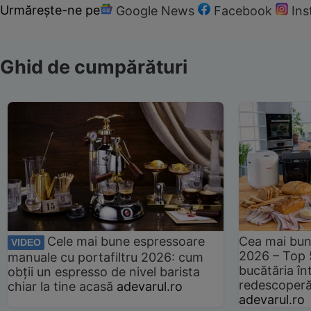
Urmărește-ne pe
Google News
Facebook
In
Ghid de cumpărături
Cele mai bune espressoare
Cea mai bun
VIDEO
2026 – Top 
manuale cu portafiltru 2026: cum
bucătăria înt
obții un espresso de nivel barista
redescoperă 
chiar la tine acasă
adevarul.ro
adevarul.ro