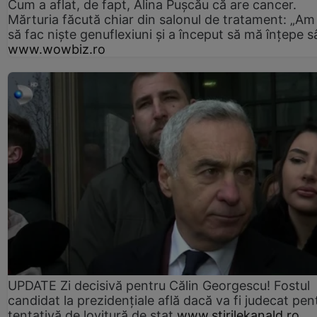
Cum a aflat, de fapt, Alina Pușcău că are cancer.
Mărturia făcută chiar din salonul de tratament: „Am
să fac niște genuflexiuni și a început să mă înțepe s
www.wowbiz.ro
UPDATE Zi decisivă pentru Călin Georgescu! Fostul
candidat la prezidențiale află dacă va fi judecat pen
tentativă de lovitură de stat
www.stirilekanald.ro