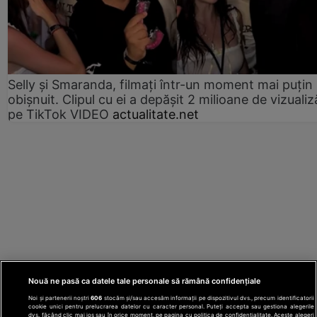
Selly și Smaranda, filmați într-un moment mai puțin
obișnuit. Clipul cu ei a depășit 2 milioane de vizualiz
pe TikTok VIDEO
actualitate.net
Nouă ne pasă ca datele tale personale să rămână confidențiale
Noi și partenerii noștri
606
stocăm și/sau accesăm informații pe dispozitivul dvs., precum identificatorii
cookie unici pentru prelucrarea datelor cu caracter personal. Puteți accepta sau gestiona alegerile
dvs. făcând clic mai jos sau în orice moment, pe pagina cu politica de confidențialitate. Aceste alegeri