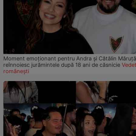
Moment emoționant pentru Andra și Cătălin Măruță!
reînnoiesc jurămintele după 18 ani de căsnicie
Vede
românești