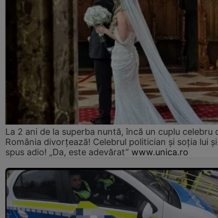
La 2 ani de la superba nuntă, încă un cuplu celebru 
România divorțează! Celebrul politician și soția lui ș
spus adio! „Da, este adevărat”
www.unica.ro