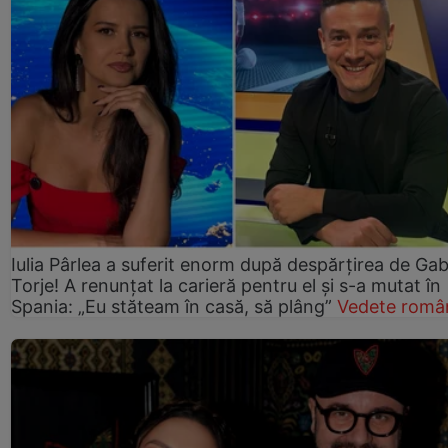
Iulia Pârlea a suferit enorm după despărțirea de Gab
Torje! A renunțat la carieră pentru el și s-a mutat în
Spania: „Eu stăteam în casă, să plâng”
Vedete româ