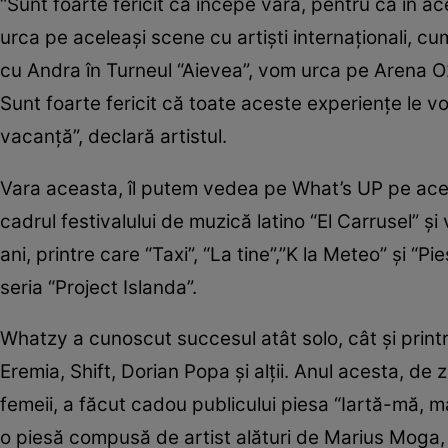
“Sunt foarte fericit că începe vara, pentru că în 
urca pe aceleaşi scene cu artişti internaţionali, 
cu Andra în Turneul “Aievea”, vom urca pe Arena O
Sunt foarte fericit că toate aceste experienţe le voi
vacanţă”, declară artistul.
Vara aceasta, îl putem vedea pe What’s UP pe acee
cadrul festivalului de muzică latino “El Carrusel” şi
ani, printre care “Taxi”, “La tine”,”K la Meteo” şi “P
seria “Project Islanda”.
Whatzy a cunoscut succesul atât solo, cât şi printr
Eremia, Shift, Dorian Popa şi alţii. Anul acesta, de z
femeii, a făcut cadou publicului piesa “Iartă-mă, m
o piesă compusă de artist alături de Marius Moga,