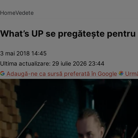
Home
Vedete
What’s UP se pregăteşte pentru
3 mai 2018 14:45
Ultima actualizare:
29 iulie 2026 23:44
Adaugă-ne ca sursă preferată în Google
Urmă