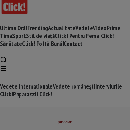
Ultima Oră!
Trending
Actualitate
Vedete
Video
Prime
Time
Sport
Stil de viață
Click! Pentru Femei
Click!
Sănătate
Click! Poftă Bună!
Contact
Vedete internaționale
Vedete românești
Interviurile
Click!
Paparazzii Click!