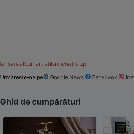
lansare
album
artisti
taxi
what s up
Urmărește-ne pe
Google News
Facebook
In
Ghid de cumpărături