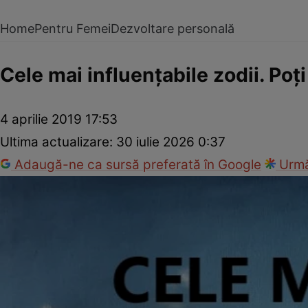
Home
Pentru Femei
Dezvoltare personală
Cele mai influenţabile zodii. Poţi
4 aprilie 2019 17:53
Ultima actualizare:
30 iulie 2026 0:37
Adaugă-ne ca sursă preferată în Google
Urmă