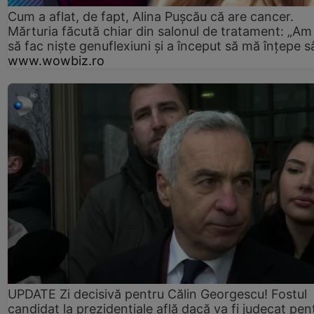
Cum a aflat, de fapt, Alina Pușcău că are cancer.
Mărturia făcută chiar din salonul de tratament: „Am
să fac niște genuflexiuni și a început să mă înțepe s
www.wowbiz.ro
UPDATE Zi decisivă pentru Călin Georgescu! Fostul
candidat la prezidențiale află dacă va fi judecat pen