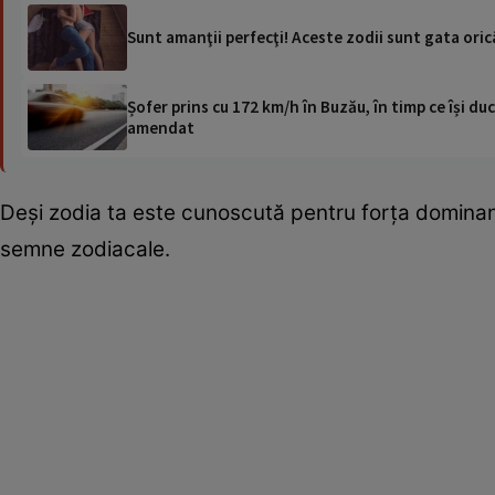
Sunt amanţii perfecţi! Aceste zodii sunt gata ori
Șofer prins cu 172 km/h în Buzău, în timp ce își duc
amendat
Deşi zodia ta este cunoscută pentru forţa dominantă
semne zodiacale.