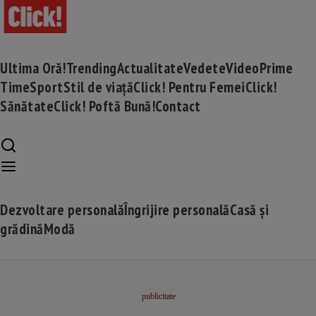
Ultima Oră!
Trending
Actualitate
Vedete
Video
Prime
Time
Sport
Stil de viață
Click! Pentru Femei
Click!
Sănătate
Click! Poftă Bună!
Contact
Dezvoltare personală
Îngrijire personală
Casă și
grădină
Modă