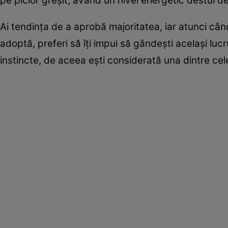
pe picior greşit, având un nivel energetic destul 
Ai tendinţa de a aprobă majoritatea, iar atunci cân
adoptă, preferi să îţi impui să gândeşti acelaşi lucru
instincte, de aceea eşti considerată una dintre cele