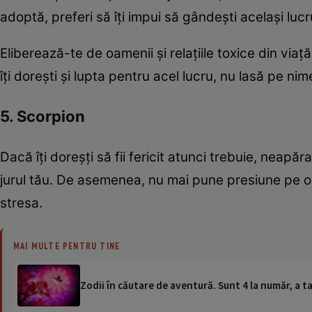
adoptă, preferi să îţi impui să gândeşti acelaşi lucru
Eliberează-te de oamenii şi relaţiile toxice din viaţ
îţi doreşti şi lupta pentru acel lucru, nu lasă pe nimen
5. Scorpion
Dacă îţi doreşţi să fii fericit atunci trebuie, neapăra
jurul tău. De asemenea, nu mai pune presiune pe oame
stresa.
MAI MULTE PENTRU TINE
Zodii în căutare de aventură. Sunt 4 la număr, a ta