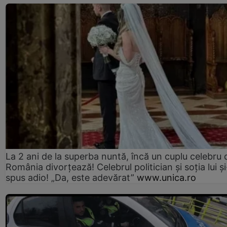
La 2 ani de la superba nuntă, încă un cuplu celebru 
România divorțează! Celebrul politician și soția lui ș
spus adio! „Da, este adevărat”
www.unica.ro