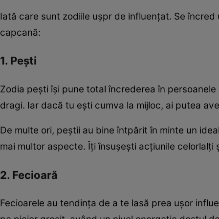
Iată care sunt zodiile uşpr de influenţat. Se încred
capcană:
1. Peşti
Zodia peşti îşi pune total încrederea în persoanele
dragi. Iar dacă tu eşti cumva la mijloc, ai putea av
De multe ori, peştii au bine întpărit în minte un ideal
mai multor aspecte. Îţi însuşeşti acţiunile celorlalţi
2. Fecioară
Fecioarele au tendinţa de a te lasă prea uşor influ