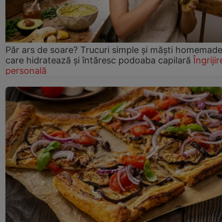
Păr ars de soare? Trucuri simple și măști homemad
care hidratează și întăresc podoaba capilară
Îngrijir
personală