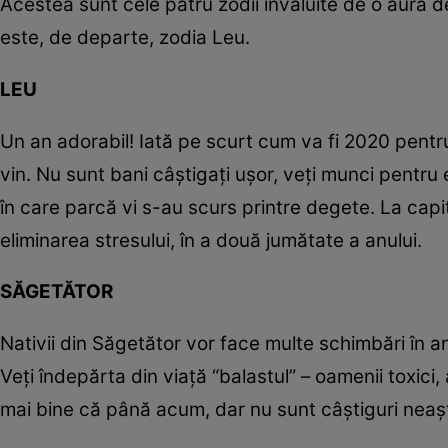
Acestea sunt cele patru zodii învăluite de o aură 
este, de departe, zodia Leu.
LEU
Un an adorabil! Iată pe scurt cum va fi 2020 pentru r
vin. Nu sunt bani câştigaţi uşor, veţi munci pentru ei
în care parcă vi s-au scurs printre degete. La cap
eliminarea stresului, în a două jumătate a anului.
SĂGETĂTOR
Nativii din Săgetător vor face multe schimbări în anu
Veţi îndepărta din viaţă “balastul” – oamenii toxici, a
mai bine că până acum, dar nu sunt câştiguri neaş