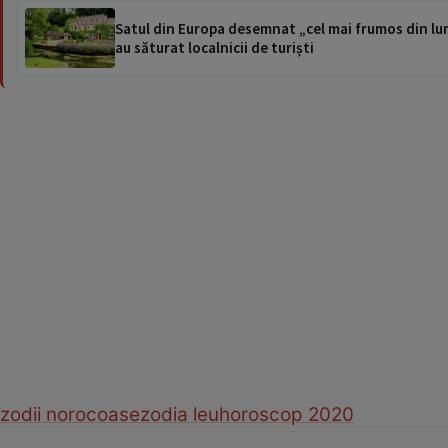
Satul din Europa desemnat „cel mai frumos din lum
au săturat localnicii de turiști
zodii norocoase
zodia leu
horoscop 2020