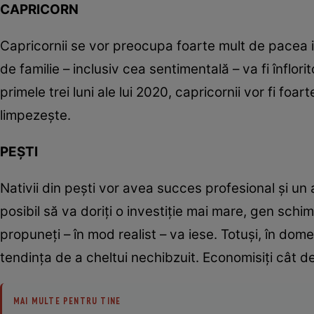
CAPRICORN
Capricornii se vor preocupa foarte mult de pacea in
de familie – inclusiv cea sentimentală – va fi înflori
primele trei luni ale lui 2020, capricornii vor fi foar
limpezeşte.
PEŞTI
Nativii din peşti vor avea succes profesional şi un an
posibil să va doriţi o investiţie mai mare, gen schi
propuneţi – în mod realist – va iese. Totuşi, în domen
tendinţa de a cheltui nechibzuit. Economisiţi cât 
MAI MULTE PENTRU TINE