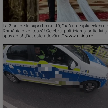
La 2 ani de la superba nuntă, încă un cuplu celebru 
România divorțează! Celebrul politician și soția lui ș
spus adio! „Da, este adevărat”
www.unica.ro