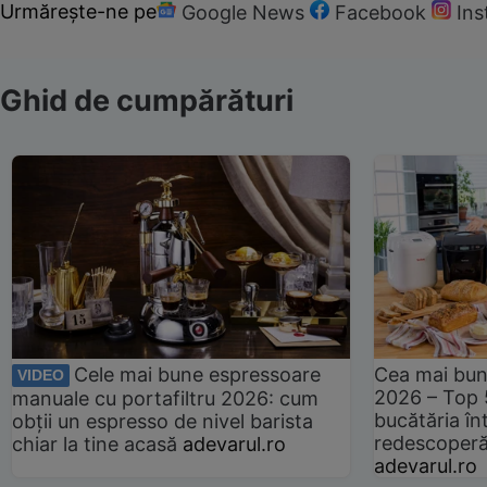
Urmărește-ne pe
Google News
Facebook
In
Ghid de cumpărături
Cele mai bune espressoare
Cea mai bun
VIDEO
2026 – Top 
manuale cu portafiltru 2026: cum
bucătăria înt
obții un espresso de nivel barista
redescoperă 
chiar la tine acasă
adevarul.ro
adevarul.ro