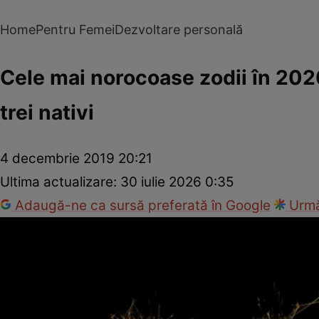
Home
Pentru Femei
Dezvoltare personală
Cele mai norocoase zodii în 2020.
trei nativi
4 decembrie 2019 20:21
Ultima actualizare:
30 iulie 2026 0:35
Adaugă-ne ca sursă preferată în Google
Urmă