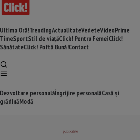
Ultima Oră!
Trending
Actualitate
Vedete
Video
Prime
Time
Sport
Stil de viață
Click! Pentru Femei
Click!
Sănătate
Click! Poftă Bună!
Contact
Dezvoltare personală
Îngrijire personală
Casă și
grădină
Modă