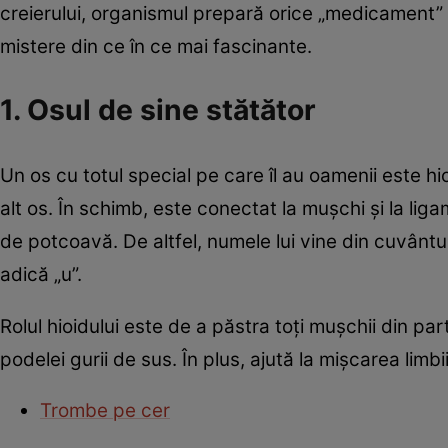
creierului, organismul prepară orice „medicament”
mistere din ce în ce mai fascinante.
1. Osul de sine stătător
Un os cu totul special pe care îl au oamenii este h
alt os. În schimb, este conectat la muşchi şi la liga
de potcoavă. De altfel, numele lui vine din cuvântu
adică „u”.
Rolul hioidului este de a păstra toţi muşchii din part
podelei gurii de sus. În plus, ajută la mişcarea limbii
Trombe pe cer