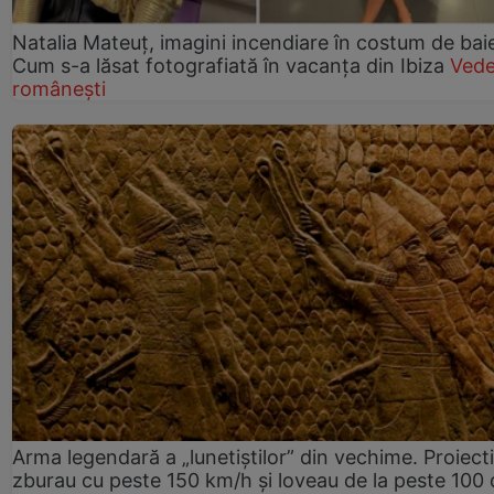
Natalia Mateuț, imagini incendiare în costum de bai
Cum s-a lăsat fotografiată în vacanța din Ibiza
Vede
românești
Arma legendară a „lunetiștilor” din vechime. Proiecti
zburau cu peste 150 km/h și loveau de la peste 100 