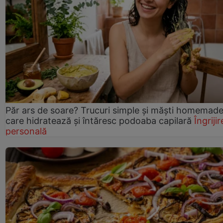
Păr ars de soare? Trucuri simple și măști homemad
care hidratează și întăresc podoaba capilară
Îngrijir
personală