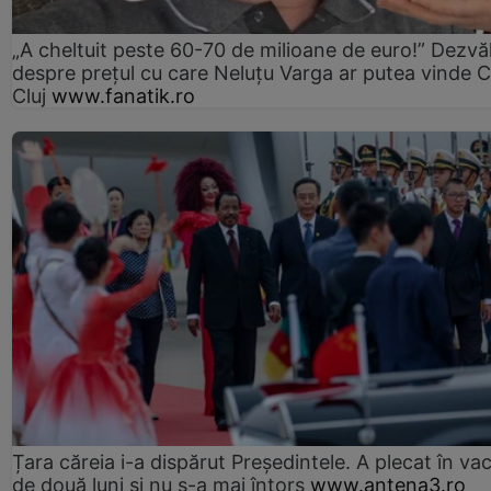
„A cheltuit peste 60-70 de milioane de euro!” Dezvăl
despre prețul cu care Neluțu Varga ar putea vinde 
Cluj
www.fanatik.ro
Țara căreia i-a dispărut Președintele. A plecat în va
de două luni și nu s-a mai întors
www.antena3.ro