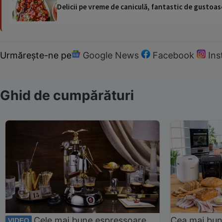
Delicii pe vreme de caniculă, fantastic de gustoase
Urmărește-ne pe
Google News
Facebook
In
Ghid de cumpărături
Cele mai bune espressoare
Cea mai bun
VIDEO