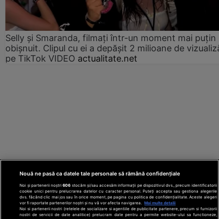
Selly și Smaranda, filmați într-un moment mai puțin
obișnuit. Clipul cu ei a depășit 2 milioane de vizualiz
pe TikTok VIDEO
actualitate.net
Nouă ne pasă ca datele tale personale să rămână confidențiale
Noi și partenerii noștri
606
stocăm și/sau accesăm informații pe dispozitivul dvs., precum identificatorii
cookie unici pentru prelucrarea datelor cu caracter personal. Puteți accepta sau gestiona alegerile
dvs. făcând clic mai jos sau în orice moment, pe pagina cu politica de confidențialitate. Aceste alegeri
vor fi raportate partenerilor noștri și nu vă vor afecta navigarea.
Mai multe detalii
Noi si partenerii nostri (retelele de socializare si agentiile de publicitate partenere, precum si furnizorii
nostri de servicii de date analitice) prelucram date pentru a permite website-ului sa functioneze,