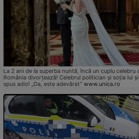
La 2 ani de la superba nuntă, încă un cuplu celebru 
România divorțează! Celebrul politician și soția lui ș
spus adio! „Da, este adevărat”
www.unica.ro