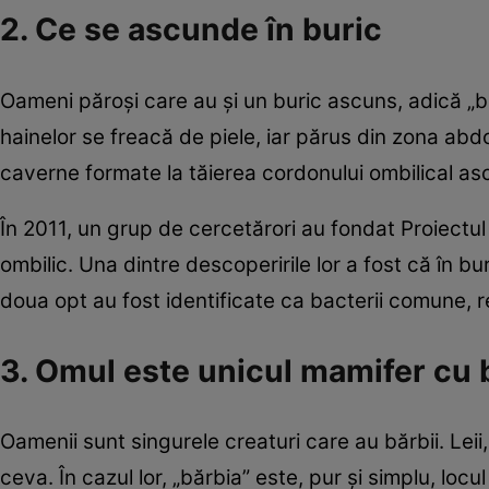
2. Ce se ascunde în buric
Oameni păroşi care au şi un buric ascuns, adică „b
hainelor se freacă de piele, iar părus din zona abdo
caverne formate la tăierea cordonului ombilical as
În 2011, un grup de cercetărori au fondat Proiectul B
ombilic. Una dintre descoperirile lor a fost că în bu
doua opt au fost identificate ca bacterii comune, r
3. Omul este unicul mamifer cu 
Oamenii sunt singurele creaturi care au bărbii. Leii,
ceva. În cazul lor, „bărbia” este, pur şi simplu, locu