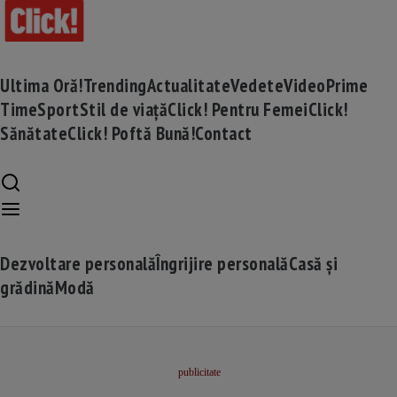
Ultima Oră!
Trending
Actualitate
Vedete
Video
Prime
Time
Sport
Stil de viață
Click! Pentru Femei
Click!
Sănătate
Click! Poftă Bună!
Contact
Dezvoltare personală
Îngrijire personală
Casă și
grădină
Modă