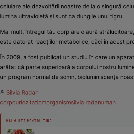
celulare ale dezvoltării noastre de la o singură cel
lumina ultravioletă şi sunt ca dungile unui tigru.
Mai mult, întregul tău corp are o aură strălucitoare
este datorat reacţiilor metabolice, căci în acest pr
În 2009, a fost publicat un studiu în care un apara
arătat că parte superioară a corpului nostru lumine
un program normal de somn, bioluminiscenţa noastr
Silvia Radan
corp
curiozitati
om
organism
silvia radan
uman
MAI MULTE PENTRU TINE