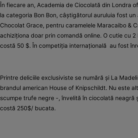
În fiecare an, Academia de Ciocolată din Londra o
la categoria Bon Bon, câştigătorul auruluia fost un
Chocolat Grace, pentru caramelele Maracaibo & Cr
achiziţiona doar prin comandă online. O cutie cu
costă 50 $. În competiţia internaţională au fost înre
Printre deliciile exclusiviste se numără şi La Mad
brandul american House of Knipschildt. Nu este alt
scumpe trufe negre -, învelită în ciocolată neagră ş
costă 250$/ bucata.