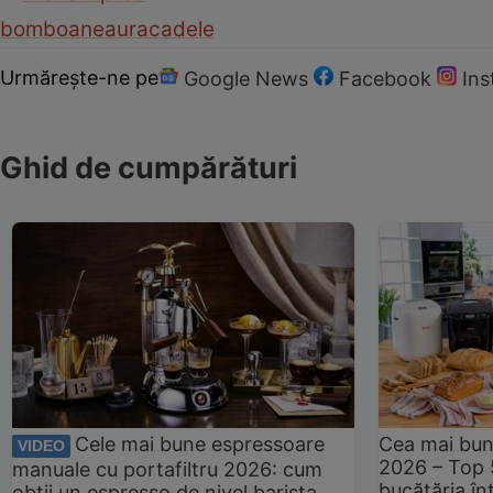
bomboane
aur
acadele
Urmărește-ne pe
Google News
Facebook
In
Ghid de cumpărături
Cele mai bune espressoare
Cea mai bun
VIDEO
2026 – Top 
manuale cu portafiltru 2026: cum
bucătăria înt
obții un espresso de nivel barista