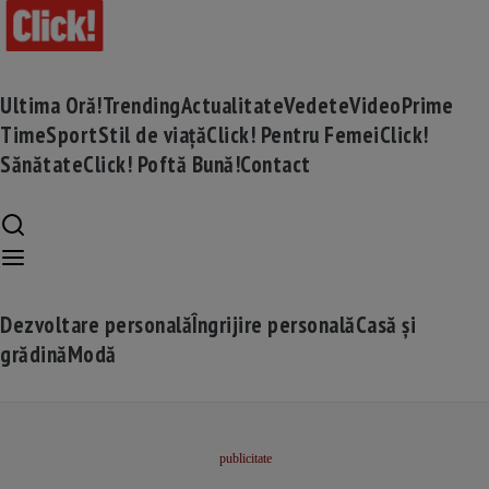
Ultima Oră!
Trending
Actualitate
Vedete
Video
Prime
Time
Sport
Stil de viață
Click! Pentru Femei
Click!
Sănătate
Click! Poftă Bună!
Contact
Dezvoltare personală
Îngrijire personală
Casă și
grădină
Modă