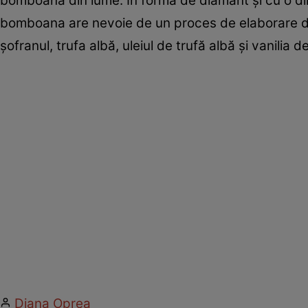
bomboană din lume. În formă de diamant şi cu o dim
bomboana are nevoie de un proces de elaborare de t
şofranul, trufa albă, uleiul de trufă albă şi vanilia
Diana Oprea