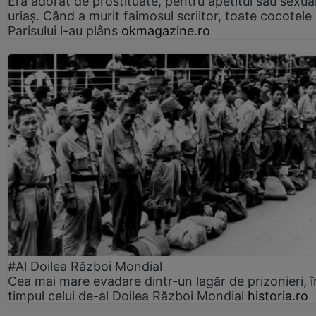
Era adorat de prostituate, pentru apetitul său sexua
uriaș. Când a murit faimosul scriitor, toate cocotele
Parisului l-au plâns
okmagazine.ro
#Al Doilea Război Mondial
Cea mai mare evadare dintr-un lagăr de prizonieri, î
timpul celui de-al Doilea Război Mondial
historia.ro