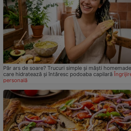
Păr ars de soare? Trucuri simple și măști homemad
care hidratează și întăresc podoaba capilară
Îngrijir
personală