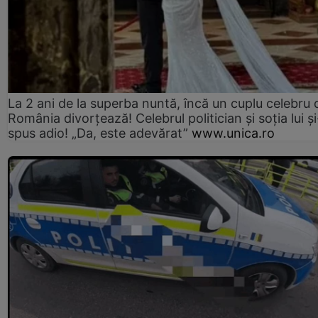
La 2 ani de la superba nuntă, încă un cuplu celebru 
România divorțează! Celebrul politician și soția lui ș
spus adio! „Da, este adevărat”
www.unica.ro