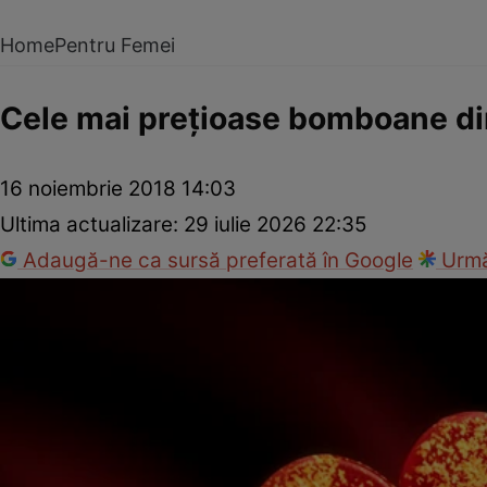
Home
Pentru Femei
Cele mai preţioase bomboane d
16 noiembrie 2018 14:03
Ultima actualizare:
29 iulie 2026 22:35
Adaugă-ne ca sursă preferată în Google
Urmă