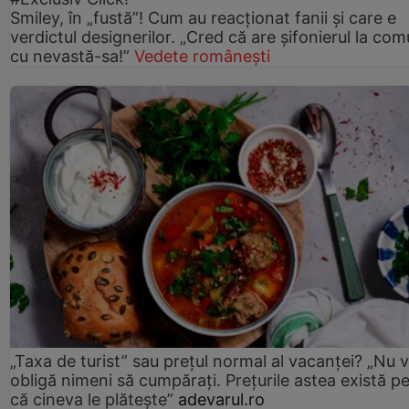
Smiley, în „fustă”! Cum au reacționat fanii și care e
verdictul designerilor. „Cred că are șifonierul la co
cu nevastă-sa!”
Vedete românești
„Taxa de turist” sau prețul normal al vacanței? „Nu 
obligă nimeni să cumpărați. Prețurile astea există p
că cineva le plătește”
adevarul.ro