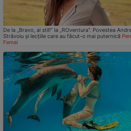
De la „Bravo, ai stil!” la „ROventura”. Povestea Andr
Străvoiu și lecțiile care au făcut-o mai puternică
Pen
Femei