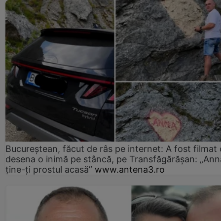
Bucureștean, făcut de râs pe internet: A fost filmat
desena o inimă pe stâncă, pe Transfăgărășan: „Ann
ține-ți prostul acasă”
www.antena3.ro