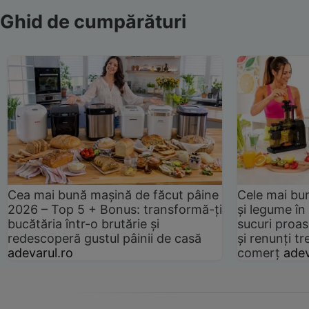
Ghid de cumpărături
Cea mai bună mașină de făcut pâine
Cele mai bu
2026 – Top 5 + Bonus: transformă-ți
și legume în
bucătăria într-o brutărie și
sucuri proas
redescoperă gustul pâinii de casă
și renunți tr
adevarul.ro
comerț
adev