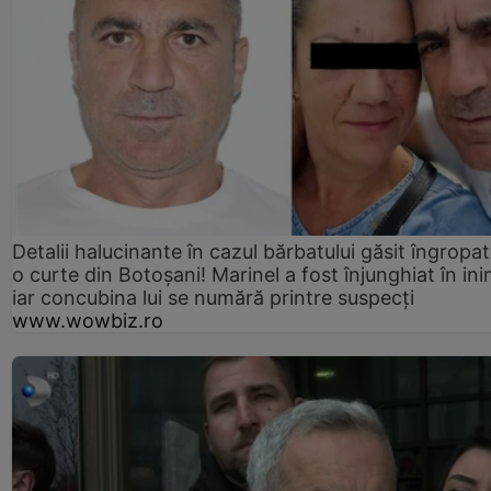
Detalii halucinante în cazul bărbatului găsit îngropat
o curte din Botoșani! Marinel a fost înjunghiat în ini
iar concubina lui se numără printre suspecți
www.wowbiz.ro