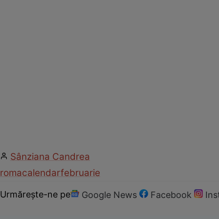
Sânziana Candrea
roma
calendar
februarie
Urmărește-ne pe
Google News
Facebook
In