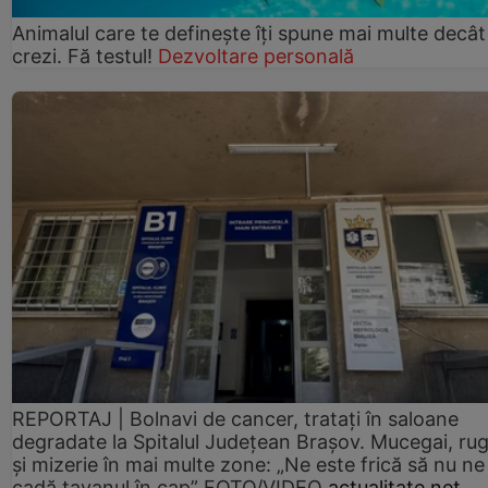
Animalul care te definește îți spune mai multe decât
crezi. Fă testul!
Dezvoltare personală
REPORTAJ | Bolnavi de cancer, tratați în saloane
degradate la Spitalul Județean Brașov. Mucegai, ru
și mizerie în mai multe zone: „Ne este frică să nu ne
cadă tavanul în cap” FOTO/VIDEO
actualitate.net