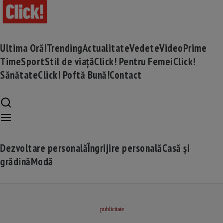
Ultima Oră!
Trending
Actualitate
Vedete
Video
Prime
Time
Sport
Stil de viață
Click! Pentru Femei
Click!
Sănătate
Click! Poftă Bună!
Contact
Dezvoltare personală
Îngrijire personală
Casă și
grădină
Modă