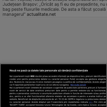
Județean Brașov: „Oricât aș fi eu de președinte, nu
bag peste fluxurile medicale. De asta a făcut școală
managerul”
actualitate.net
Nouă ne pasă ca datele tale personale să rămână confidențiale
Noi și partenerii noștri
606
stocăm și/sau accesăm informații pe dispozitivul dvs., precum identificatorii
cookie unici pentru prelucrarea datelor cu caracter personal. Puteți accepta sau gestiona alegerile
dvs. făcând clic mai jos sau în orice moment, pe pagina cu politica de confidențialitate. Aceste alegeri
vor fi raportate partenerilor noștri și nu vă vor afecta navigarea.
Mai multe detalii
Noi si partenerii nostri (retelele de socializare si agentiile de publicitate partenere, precum si furnizorii
nostri de servicii de date analitice) prelucram date pentru a permite website-ului sa functioneze,
Din rețeaua Adevărul Holding:
Adevarul.ro
pentru a personaliza continutul si anunturile publicitare afisate in functie de interesele si/sau profilul
Click.ro
ClickPoftaBuna.ro
ClickSanatate.ro
dvs., pentru a va oferi functionalitati aferente retelelor de socializare si pentru a analiza traficul pe
website. Beneficiati de drepturile prevazute de art. 15-22 din GDPR in legatura cu prelucrarea datelor
ClickPentruFemei.ro
DilemaVeche.ro
cu caracter personal. Aceste drepturi pot fi exercitate prin modalitatea indicata
aici
. Prin click pe
OkMagazine.ro
Historia.ro
“ACCEPT TOATE”, acceptati folosirea tuturor Tehnologiilor de tip Cookie, care implica inclusiv acceptul