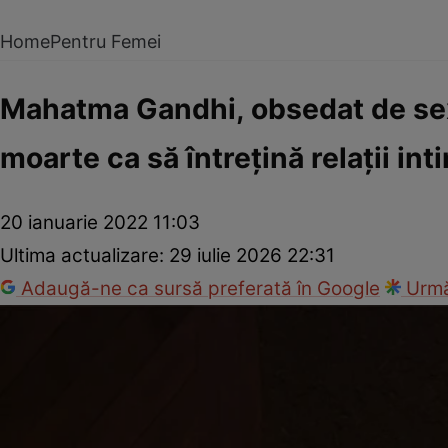
Home
Pentru Femei
Mahatma Gandhi, obsedat de sex? 
moarte ca să întreţină relaţii int
20 ianuarie 2022 11:03
Ultima actualizare:
29 iulie 2026 22:31
Adaugă-ne ca sursă preferată în Google
Urmă