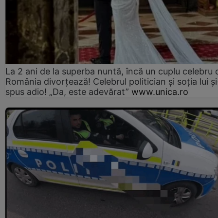
La 2 ani de la superba nuntă, încă un cuplu celebru 
România divorțează! Celebrul politician și soția lui ș
spus adio! „Da, este adevărat”
www.unica.ro