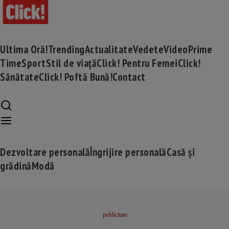
Ultima Oră!
Trending
Actualitate
Vedete
Video
Prime
Time
Sport
Stil de viață
Click! Pentru Femei
Click!
Sănătate
Click! Poftă Bună!
Contact
Dezvoltare personală
Îngrijire personală
Casă și
grădină
Modă