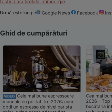
test
india
soti
relatii intime
orgie
Urmărește-ne pe
Google News
Facebook
In
Ghid de cumpărături
Cele mai bune espressoare
Cea mai bun
VIDEO
2026 – Top 
manuale cu portafiltru 2026: cum
bucătăria înt
obții un espresso de nivel barista
redescoperă 