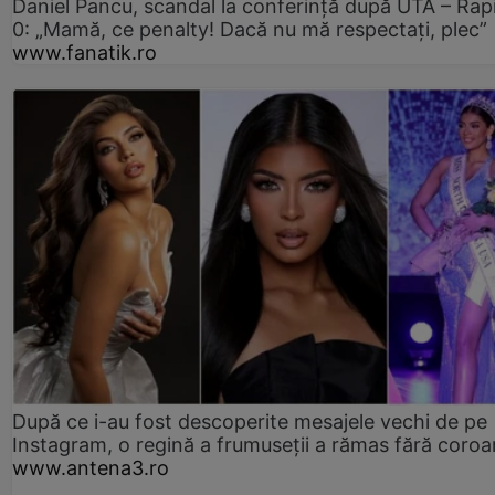
Daniel Pancu, scandal la conferință după UTA – Rap
0: „Mamă, ce penalty! Dacă nu mă respectați, plec”
www.fanatik.ro
După ce i-au fost descoperite mesajele vechi de pe
Instagram, o regină a frumuseții a rămas fără coro
www.antena3.ro