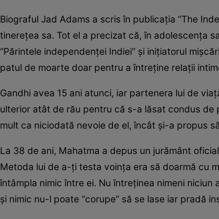
Biograful Jad Adams a scris în publicaţia “The I
tinereţea sa. Tot el a precizat că, în adolescenţ
“Părintele independenţei Indiei” şi iniţiatorul mişcăr
patul de moarte doar pentru a întreţine relaţii intim
Gandhi avea 15 ani atunci, iar partenera lui de viaţ
ulterior atât de rău pentru că s-a lăsat condus de p
mult ca niciodată nevoie de el, încât şi-a propus să
La 38 de ani, Mahatma a depus un jurământ oficial 
Metoda lui de a-ţi testa voinţa era să doarmă cu m
întâmpla nimic între ei. Nu întreţinea nimeni niciun
şi nimic nu-l poate “corupe” să se lase iar pradă in