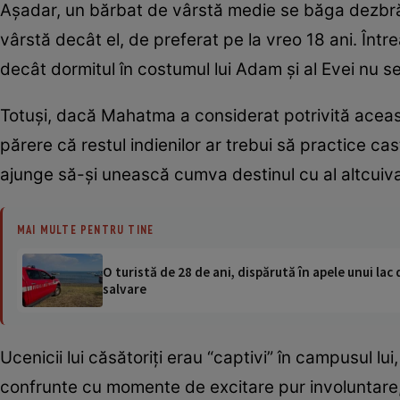
Aşadar, un bărbat de vârstă medie se băga dezbrăc
vârstă decât el, de preferat pe la vreo 18 ani. Într
decât dormitul în costumul lui Adam şi al Evei nu s
Totuşi, dacă Mahatma a considerat potrivită aceas
părere că restul indienilor ar trebui să practice ca
ajunge să-şi unească cumva destinul cu al altcuiva,
MAI MULTE PENTRU TINE
O turistă de 28 de ani, dispărută în apele unui lac 
salvare
Ucenicii lui căsătoriţi erau “captivi” în campusul l
confrunte cu momente de excitare pur involuntare, 