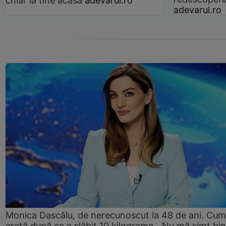
chiar la tine acasă
adevarul.ro
adevarul.ro
Monica Dascălu, de nerecunoscut la 48 de ani. Cum
arată după ce a slăbit 10 kilograme. „Nu mă simt bin