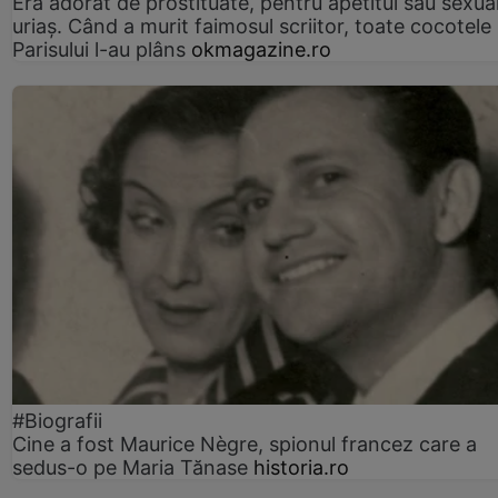
Era adorat de prostituate, pentru apetitul său sexua
uriaș. Când a murit faimosul scriitor, toate cocotele
Parisului l-au plâns
okmagazine.ro
#Biografii
Cine a fost Maurice Nègre, spionul francez care a
sedus-o pe Maria Tănase
historia.ro