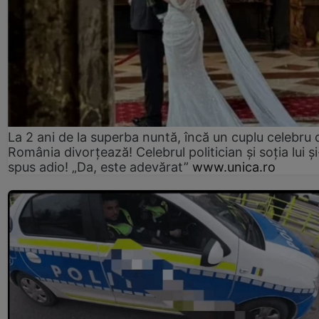
La 2 ani de la superba nuntă, încă un cuplu celebru 
România divorțează! Celebrul politician și soția lui ș
spus adio! „Da, este adevărat”
www.unica.ro