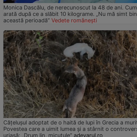
Monica Dascălu, de nerecunoscut la 48 de ani. Cum
arată după ce a slăbit 10 kilograme. „Nu mă simt bin
această perioadă”
Vedete românești
Cățelușul adoptat de o haită de lupi în Grecia a muri
Povestea care a uimit lumea și a stârnit o controver
uriașă: „Drum lin, micuțule”
adevarul.ro