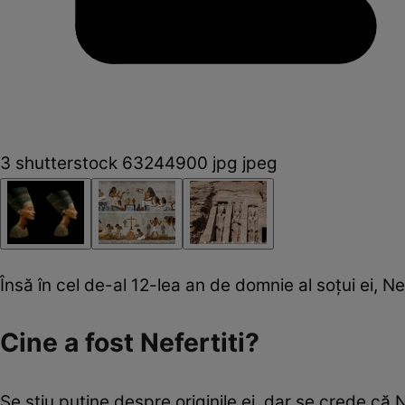
3 shutterstock 63244900 jpg jpeg
Însă în cel de-al 12-lea an de domnie al soţui ei, Ne
Cine a fost Nefertiti?
Se ştiu puţine despre originile ei, dar se crede că Ne