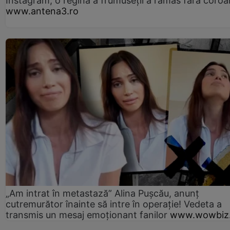
Instagram, o regină a frumuseții a rămas fără coro
www.antena3.ro
„Am intrat în metastază” Alina Pușcău, anunț
cutremurător înainte să intre în operație! Vedeta a
transmis un mesaj emoționant fanilor
www.wowbiz.