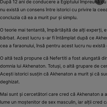
După 12 ani de conducere a Egiptului împreună cu so
nu există un consens între istorici cu privire la cee
concluzia că ea a murit pur şi simplu.
O teorie mai tentantă, împărtăşită de alţi experţi,
bărbat. Acest lucru s-ar fi întâmplat după ce Akhen
cea a faraonului, însă pentru acest lucru nu există 
O altă teză propune că Nefertiti a fost alungată d
domnia lui Akhenaton. Totuşi, o altă grupare de ce
Aceşti istorici susţin că Akhenaton a murit şi că s
deghizat.
Mai sunt şi cercetători care cred că Akhenaton a 
lume un moştenitor de sex masculin, iar alţii cred că