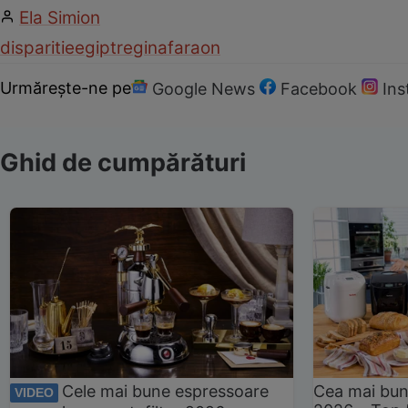
Ela Simion
disparitie
egipt
regina
faraon
Urmărește-ne pe
Google News
Facebook
In
Ghid de cumpărături
Cele mai bune espressoare
Cea mai bun
VIDEO