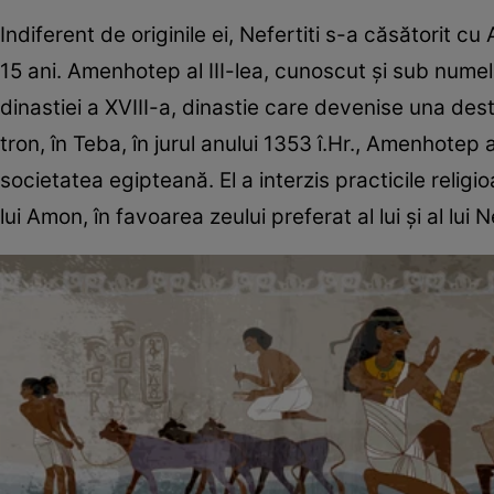
Indiferent de originile ei, Nefertiti s-a căsătorit c
15 ani. Amenhotep al III-lea, cunoscut şi sub nume
dinastiei a XVIII-a, dinastie care devenise una des
tron, în Teba, în jurul anului 1353 î.Hr., Amenhotep 
societatea egipteană. El a interzis practicile religi
lui Amon, în favoarea zeului preferat al lui şi al lui N