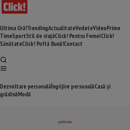
Ultima Oră!
Trending
Actualitate
Vedete
Video
Prime
Time
Sport
Stil de viață
Click! Pentru Femei
Click!
Sănătate
Click! Poftă Bună!
Contact
Dezvoltare personală
Îngrijire personală
Casă și
grădină
Modă