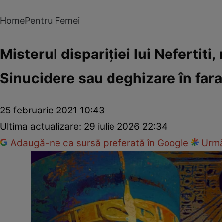
Home
Pentru Femei
Misterul dispariţiei lui Nefertiti
Sinucidere sau deghizare în far
25 februarie 2021 10:43
Ultima actualizare:
29 iulie 2026 22:34
Adaugă-ne ca sursă preferată în Google
Urmă