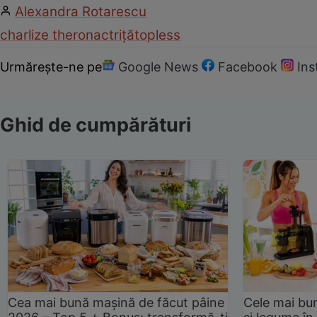
Alexandra Rotarescu
charlize theron
actriță
topless
Urmărește-ne pe
Google News
Facebook
In
Ghid de cumpărături
Cea mai bună mașină de făcut pâine
Cele mai bu