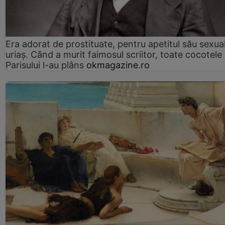
Era adorat de prostituate, pentru apetitul său sexua
uriaș. Când a murit faimosul scriitor, toate cocotele
Parisului l-au plâns
okmagazine.ro