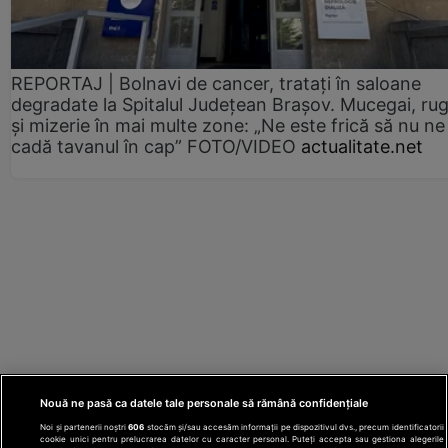
REPORTAJ | Bolnavi de cancer, tratați în saloane
degradate la Spitalul Județean Brașov. Mucegai, ru
și mizerie în mai multe zone: „Ne este frică să nu ne
cadă tavanul în cap” FOTO/VIDEO
actualitate.net
Nouă ne pasă ca datele tale personale să rămână confidențiale
Noi și partenerii noștri
606
stocăm și/sau accesăm informații pe dispozitivul dvs., precum identificatorii
cookie unici pentru prelucrarea datelor cu caracter personal. Puteți accepta sau gestiona alegerile