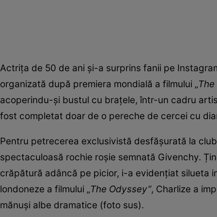
Actrița de 50 de ani și-a surprins fanii pe Instagra
organizată după premiera mondială a filmului „
The
acoperindu-și bustul cu brațele, într-un cadru artis
fost completat doar de o pereche de cercei cu diam
Pentru petrecerea exclusivistă desfășurată la clubu
spectaculoasă rochie roșie semnată Givenchy. Ținu
crăpătură adâncă pe picior, i-a evidențiat silueta
londoneze a filmului „
The Odyssey”
, Charlize a im
mănuși albe dramatice (foto sus).