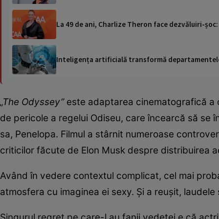
La 49 de ani, Charlize Theron face dezvăluiri-șoc:
Inteligența artificială transformă departamentele
„The Odyssey”
este adaptarea cinematografică a c
de pericole a regelui Odiseu, care încearcă să se 
sa, Penelopa. Filmul a stârnit numeroase controvers
criticilor făcute de Elon Musk despre distribuirea ac
Având în vedere contextul complicat, cel mai proba
atmosfera cu imaginea ei sexy. Și a reușit, laudele 
Singurul regret pe care-l au fanii vedetei e că actri