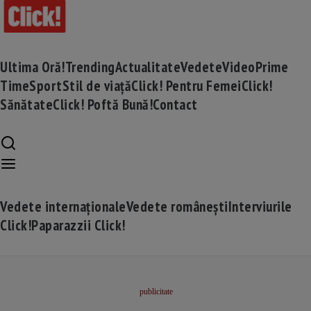
Ultima Oră!
Trending
Actualitate
Vedete
Video
Prime
Time
Sport
Stil de viață
Click! Pentru Femei
Click!
Sănătate
Click! Poftă Bună!
Contact
Vedete internaționale
Vedete românești
Interviurile
Click!
Paparazzii Click!