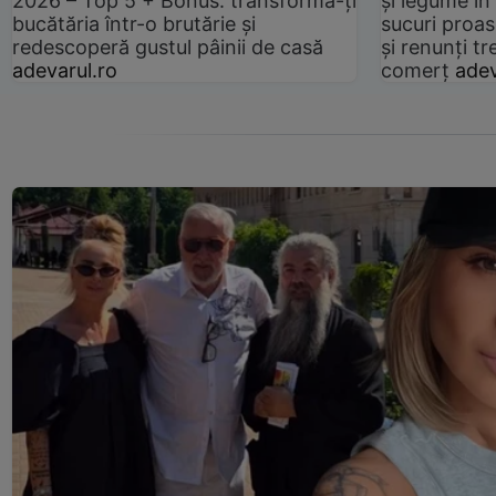
2026 – Top 5 + Bonus: transformă-ți
și legume în
bucătăria într-o brutărie și
sucuri proas
redescoperă gustul pâinii de casă
și renunți tr
adevarul.ro
comerț
adev