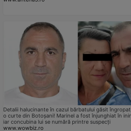
Detalii halucinante în cazul bărbatului găsit îngropat
o curte din Botoșani! Marinel a fost înjunghiat în ini
iar concubina lui se numără printre suspecți
www.wowbiz.ro