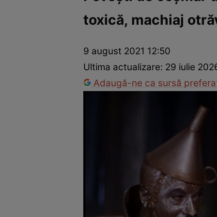
toxică, machiaj otrăv
Dezvoltare personală
Îngrijire personală
Casă și grădină
9 august 2021 12:50
Ultima actualizare:
29 iulie 202
Adaugă-ne ca sursă preferat