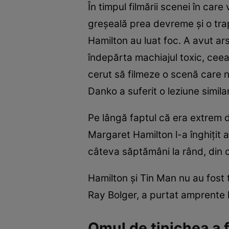
În timpul filmării scenei în car
greşeală prea devreme şi o trap
Hamilton au luat foc. A avut ars
îndepărta machiajul toxic, ceea
cerut să filmeze o scenă care ne
Danko a suferit o leziune similar
Pe lângă faptul că era extrem de
Margaret Hamilton l-a înghiţit 
câteva săptămâni la rând, din 
Hamilton şi Tin Man nu au fost
Ray Bolger, a purtat amprente l
Omul de tinichea a f