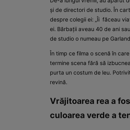
De-a lungul vremii, au apărut d
şi de directori de studio. În car
despre colegii ei: „Îi făceau vi
ei. Bărbaţii aveau 40 de ani sau
de studio o numeau pe Garland 
În timp ce filma o scenă în car
termine scena fără să izbucnea
purta un costum de leu. Potrivit
revină.
Vrăjitoarea rea a fo
culoarea verde a te