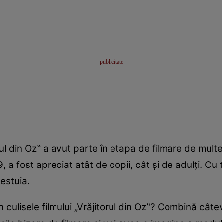
orul din Oz‟ a avut parte în etapa de filmare de mul
39, a fost apreciat atât de copii, cât şi de adulţi. Cu
estuia.
n culisele filmului „Vrăjitorul din Oz‟? Combină câte