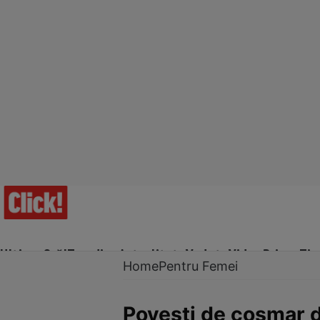
Ultima Oră!
Trending
Actualitate
Vedete
Video
Prime Ti
Home
Pentru Femei
Poveşti de coşmar di