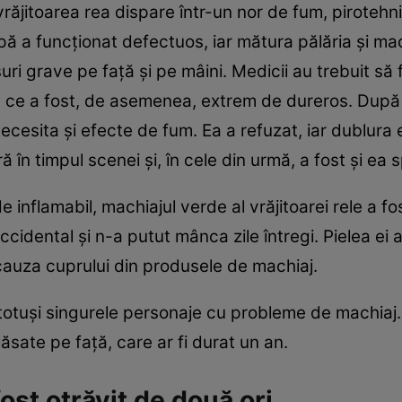
e vrăjitoarea rea dispare într-un nor de fum, piroteh
ă a funcţionat defectuos, iar mătura pălăria şi mac
uri grave pe faţă şi pe mâini. Medicii au trebuit să
 ce a fost, de asemenea, extrem de dureros. După ce 
cesita şi efecte de fum. Ea a refuzat, iar dublura e
ă în timpul scenei şi, în cele din urmă, a fost şi ea s
 inflamabil, machiajul verde al vrăjitoarei rele a f
accidental şi n-a putut mânca zile întregi. Pielea 
cauza cuprului din produsele de machiaj.
 totuşi singurele personaje cu probleme de machiaj
ăsate pe faţă, care ar fi durat un an.
ost otrăvit de două ori