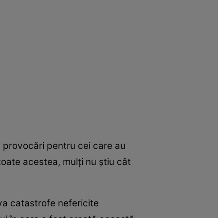
te provocări pentru cei care au
 toate acestea, mulţi nu ştiu cât
va catastrofe nefericite