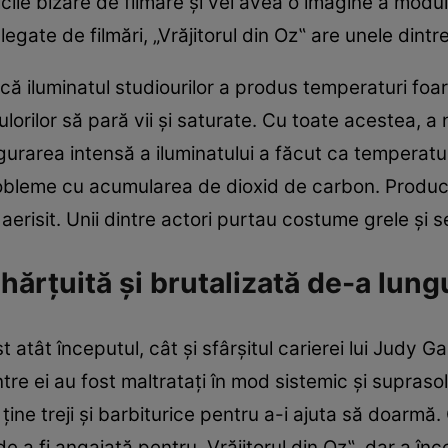
cile bizare de filmare şi vei avea o imagine a modu
le legate de filmări, „Vrăjitorul din Oz‟ are unele dint
că iluminatul studiourilor a produs temperaturi foar
orilor să pară vii şi saturate. Cu toate acestea, a 
gurarea intensă a iluminatului a făcut ca temperatu
robleme cu acumularea de dioxid de carbon. Producţ
 aerisit. Unii dintre actori purtau costume grele şi 
hărţuită şi brutalizată de-a lungu
ost atât începutul, cât şi sfârşitul carierei lui Judy G
tre ei au fost maltrataţi în mod sistemic şi suprasolic
ţine treji şi barbiturice pentru a-i ajuta să doarmă
 a fi angajată pentru „Vrăjitorul din Oz‟, dar a în