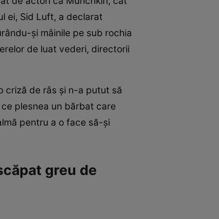
tât de actori ca Munchkin, cât
l ei, Sid Luft, a declarat
curându-şi mâinile pe sub rochia
elor de luat vederi, directorii
 criză de râs şi n-a putut să
 ce plesnea un bărbat care
palmă pentru a o face să-şi
 scăpat greu de