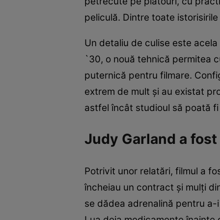
petrecute pe platouri, cu practi
peliculă. Dintre toate istorisiri
Un detaliu de culise este acela 
`30, o nouă tehnică permitea cul
puternică pentru filmare. Confi
extrem de mult şi au existat p
astfel încât studioul să poată fi
Judy Garland a fost 
Potrivit unor relatări, filmul a f
încheiau un contract şi mulţi din
se dădea adrenalină pentru a-i 
Lua deja medicamente înainte de