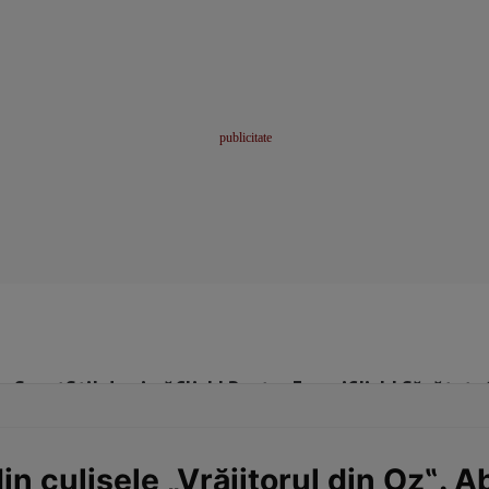
me
Sport
Stil de viață
Click! Pentru Femei
Click! Sănătate
n culisele „Vrăjitorul din Oz‟. 