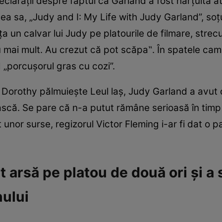
eclaraţii despre faptul că Garland a fost hărţuită a
tea sa, „Judy and I: My Life with Judy Garland”, soţu
aţa un calvar lui Judy pe platourile de filmare, stre
 mai mult. Au crezut că pot scăpa‟. În spatele camer
„porcuşorul gras cu cozi”.
e Dorothy pălmuieşte Leul laş, Judy Garland a avut o
scă. Se pare că n-a putut rămâne serioasă în timp
 unor surse, regizorul Victor Fleming i-ar fi dat o 
st arsă pe platou de două ori şi a
nului