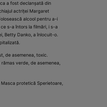
nica a fost declanşată din
hiajul actriţei Margaret
 folosească alcool pentru a-i
s-a întors la filmări, i s-a
i, Betty Danko, a înlocuit-o.
pitalizată.
ost, de asemenea, toxic.
ei a rămas verde, de asemenea,
. Masca protetică Sperietoare,