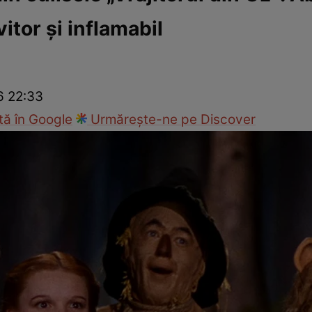
itor şi inflamabil
Modă
6 22:33
ă în Google
Urmărește-ne pe Discover