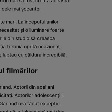
lui în care a fost creată această
re cele mai şocante.
te mari. La începutul anilor
necesitat şi o iluminare foarte
rile din studio să crească
ia trebuia oprită ocazional,
se luptau cu căldura incredibilă.
l filmărilor
arland. Actorii din acei ani
itaţi. Actorilor adolescenţi li
. Garland n-a făcut excepţie.
ceput să le folosească mai des