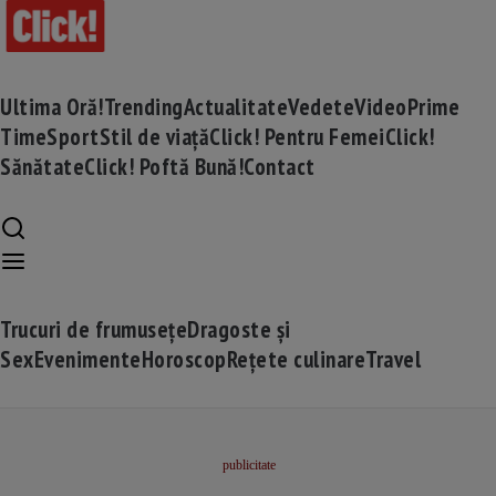
Ultima Oră!
Trending
Actualitate
Vedete
Video
Prime
Time
Sport
Stil de viață
Click! Pentru Femei
Click!
Sănătate
Click! Poftă Bună!
Contact
Trucuri de frumusețe
Dragoste și
Sex
Evenimente
Horoscop
Rețete culinare
Travel