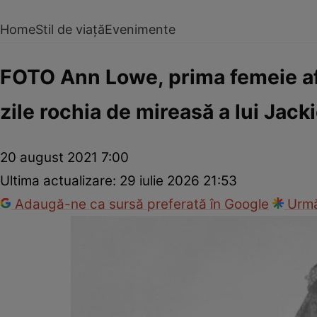
Home
Stil de viață
Evenimente
FOTO Ann Lowe, prima femeie af
zile rochia de mireasă a lui Jac
20 august 2021 7:00
Ultima actualizare:
29 iulie 2026 21:53
Adaugă-ne ca sursă preferată în Google
Urmă