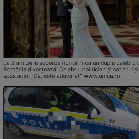
La 2 ani de la superba nuntă, încă un cuplu celebru 
România divorțează! Celebrul politician și soția lui ș
spus adio! „Da, este adevărat”
www.unica.ro