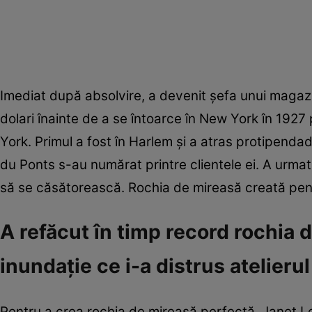
Imediat după absolvire, a devenit şefa unui magaz
dolari înainte de a se întoarce în New York în 192
York. Primul a fost în Harlem şi a atras protipenda
du Ponts s-au numărat printre clientele ei. A urmat
să se căsătorească. Rochia de mireasă creată pentr
A refăcut în timp record rochia 
inundaţie ce i-a distrus atelierul
Pentru a crea rochia de mireasă perfectă, Janet L