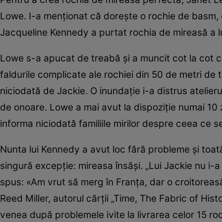
Lowe. I-a menţionat că doreşte o rochie de basm,
Jacqueline Kennedy a purtat rochia de mireasă a 
Lowe s-a apucat de treabă şi a muncit cot la cot cu
faldurile complicate ale rochiei din 50 de metri d
niciodată de Jackie. O inundaţie i-a distrus atelie
de onoare. Lowe a mai avut la dispoziţie numai 10 zil
informa niciodată familiile mirilor despre ceea ce s
Nunta lui Kennedy a avut loc fără probleme şi toat
singură excepţie: mireasa însăşi. „Lui Jackie nu i-a 
spus: «Am vrut să merg în Franţa, dar o croitoreas
Reed Miller, autorul cărţii „Time, The Fabric of Hi
venea după problemele ivite la livrarea celor 15 r