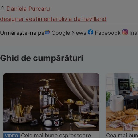
Daniela Purcaru
designer vestimentar
olivia de havilland
Urmărește-ne pe
Google News
Facebook
In
Ghid de cumpărături
Cele mai bune espressoare
Cea mai bun
VIDEO