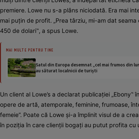
mulţi dintre clienţii Lowes, a îndepărtat eticheta 
premiere. Lowe nu s-a plâns niciodată. Era mai inter
mai puţin de profit. „Prea târziu, mi-am dat seama
450 de dolari‟, a spus Lowe.
MAI MULTE PENTRU TINE
Satul din Europa desemnat „cel mai frumos din lum
au săturat localnicii de turiști
Un client al Lowe’s a declarat publicaţiei „Ebony‟ 
opere de artă, atemporale, feminine, frumoase, în
femeie”. Poate că Lowe şi-a împlinit visul de a crea
în poziţia în care clienţii bogaţi au putut profita cu