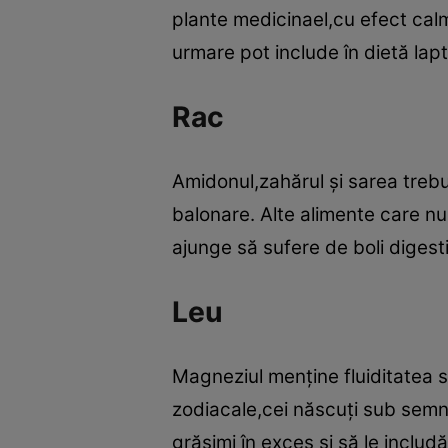
plante medicinael,cu efect cal
urmare pot include în dietă lapt
Rac
Amidonul,zahărul şi sarea trebu
balonare. Alte alimente care nu
ajunge să sufere de boli digest
Leu
Magneziul menţine fluiditatea s
zodiacale,cei născuţi sub semnu
grăsimi în exces şi să le inclu