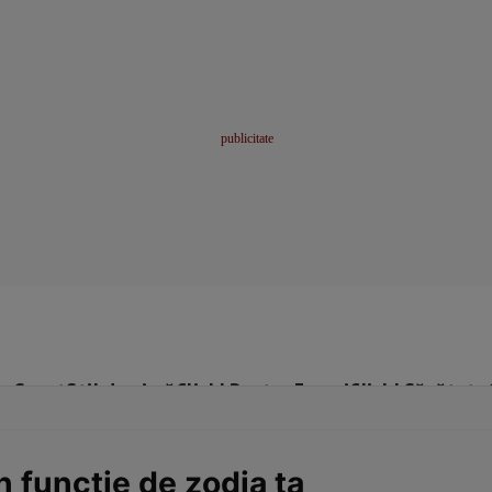
me
Sport
Stil de viață
Click! Pentru Femei
Click! Sănătate
n funcţie de zodia ta