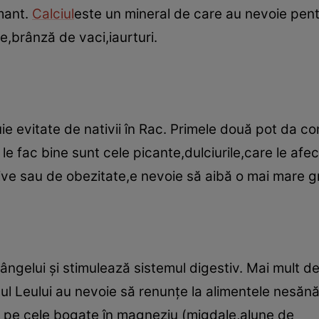
mant.
Calciul
este un mineral de care au nevoie pent
e,brânză de vaci,iaurturi.
ie evitate de nativii în Rac. Primele două pot da co
 le fac bine sunt cele picante,dulciurile,care le af
ive sau de obezitate,e nevoie să aibă o mai mare gr
ângelui şi stimulează sistemul digestiv. Mai mult d
l Leului au nevoie să renunţe la alimentele nesănă
dă pe cele bogate în magneziu (migdale,alune de