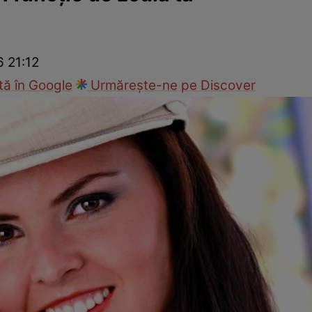
cop
Rețete culinare
Travel
6 21:12
ă în Google
Urmărește-ne pe Discover