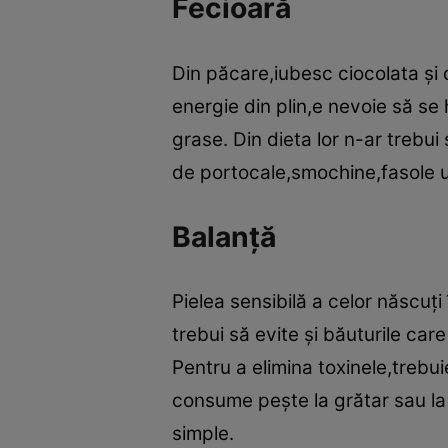
Fecioară
Din păcare,iubesc ciocolata şi d
energie din plin,e nevoie să se
grase. Din dieta lor n-ar trebu
de portocale,smochine,fasole 
Balanţă
Pielea sensibilă a celor născuţi
trebui să evite şi băuturile car
Pentru a elimina toxinele,trebu
consume peşte la grătar sau la 
simple.