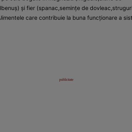
enuş) şi fier (spanac,seminţe de dovleac,struguri
mentele care contribuie la buna funcţionare a sist