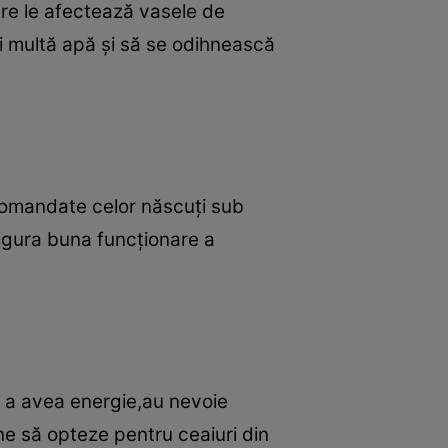
sare le afectează vasele de
ai multă apă şi să se odihnească
ecomandate celor născuţi sub
igura buna funcţionare a
u a avea energie,au nevoie
ne să opteze pentru ceaiuri din