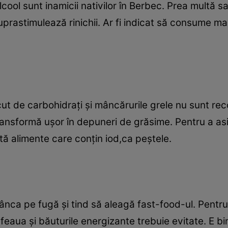
lcool sunt inamicii nativilor în Berbec. Prea multă 
suprastimulează rinichii. Ar fi indicat să consume m
cut de carbohidraţi şi mâncărurile grele nu sunt r
ransformă uşor în depuneri de grăsime. Pentru a as
ietă alimente care conţin iod,ca peştele.
mânca pe fugă şi tind să aleagă fast-food-ul. Pentr
feaua şi băuturile energizante trebuie evitate. E bi