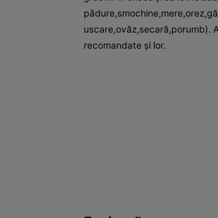
pădure,smochine,mere,orez,gălb
uscare,ovăz,secară,porumb). Ali
recomandate şi lor.