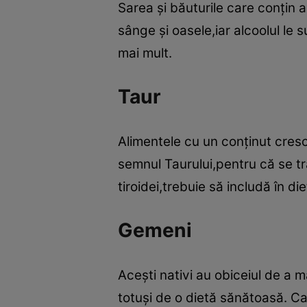
Sarea şi băuturile care conţin a
sânge şi oasele,iar alcoolul le 
mai mult.
Taur
Alimentele cu un conţinut cres
semnul Taurului,pentru că se t
tiroidei,trebuie să includă în d
Gemeni
Aceşti nativi au obiceiul de a 
totuşi de o dietă sănătoasă. Ca