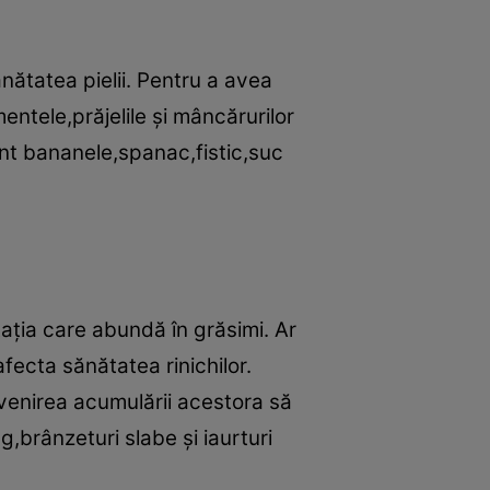
ănătatea pielii. Pentru a avea
entele,prăjelile şi mâncărurilor
unt bananele,spanac,fistic,suc
taţia care abundă în grăsimi. Ar
afecta sănătatea rinichilor.
evenirea acumulării acestora să
,brânzeturi slabe şi iaurturi