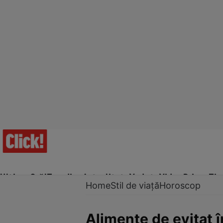
Ultima Oră!
Trending
Actualitate
Vedete
Video
Prime Ti
Home
Stil de viață
Horoscop
Alimente de evitat î