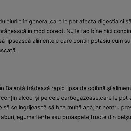
ulciurile în general,care le pot afecta digestia şi s
 hrănească în mod corect. Nu le fac bine nici condim
i să lipsească alimentele care conţin potasiu,cum s
uscată.
 în Balanţă trădează rapid lipsa de odihnă şi alimen
e conţin alcool şi pe cele carbogazoase,care le pot 
ie să se îngrijească să bea multă apă,iar pentru pr
aburi,legume fierte sau proaspete,fructe din belşug