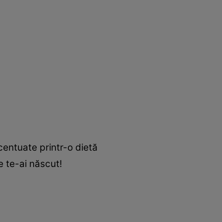
centuate printr-o dietă
e te-ai născut!