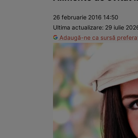
Trucuri de frumusețe
Dragoste și Sex
Evenimente
Horos
26 februarie 2016 14:50
Ultima actualizare:
29 iulie 202
Adaugă-ne ca sursă preferat