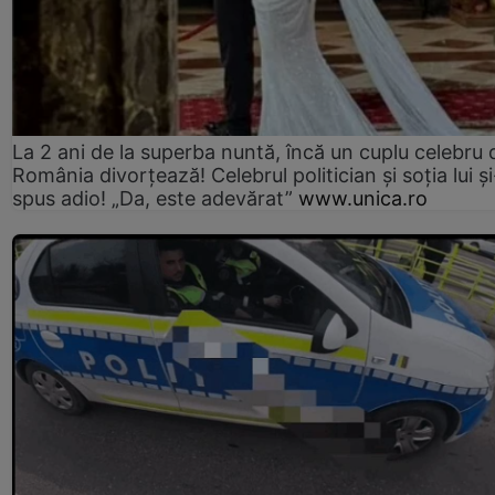
La 2 ani de la superba nuntă, încă un cuplu celebru 
România divorțează! Celebrul politician și soția lui ș
spus adio! „Da, este adevărat”
www.unica.ro