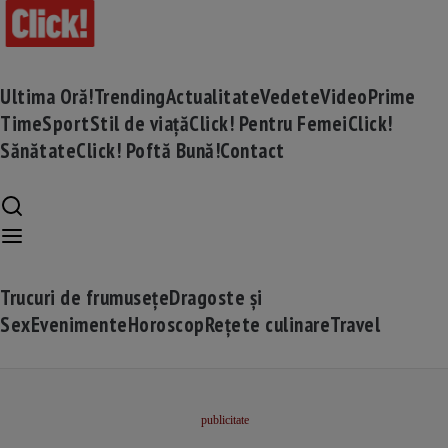
Ultima Oră!
Trending
Actualitate
Vedete
Video
Prime
Time
Sport
Stil de viață
Click! Pentru Femei
Click!
Sănătate
Click! Poftă Bună!
Contact
Trucuri de frumusețe
Dragoste și
Sex
Evenimente
Horoscop
Rețete culinare
Travel