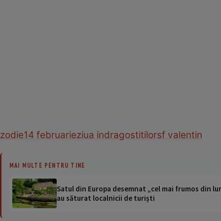
zodie
14 februarie
ziua indragostitilor
sf valentin
MAI MULTE PENTRU TINE
Satul din Europa desemnat „cel mai frumos din lum
au săturat localnicii de turiști