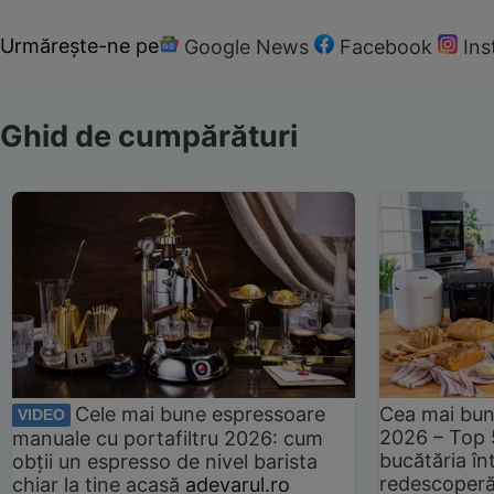
Urmărește-ne pe
Google News
Facebook
In
Ghid de cumpărături
Cele mai bune espressoare
Cea mai bun
VIDEO
2026 – Top 
manuale cu portafiltru 2026: cum
bucătăria înt
obții un espresso de nivel barista
redescoperă 
chiar la tine acasă
adevarul.ro