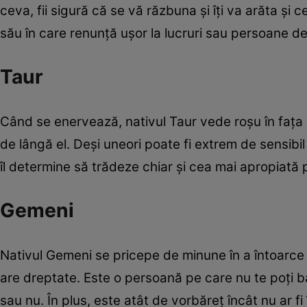
ceva, fii sigură că se vă răzbuna şi îţi va arăta şi
său în care renunţă uşor la lucruri sau persoane d
Taur
Când se enervează, nativul Taur vede roşu în faţa oc
de lângă el. Deşi uneori poate fi extrem de sensibil
îl determine să trădeze chiar şi cea mai apropiată
Gemeni
Nativul Gemeni se pricepe de minune în a întoarce 
are dreptate. Este o persoană pe care nu te poţi ba
sau nu. În plus, este atât de vorbăreţ încât nu ar fi