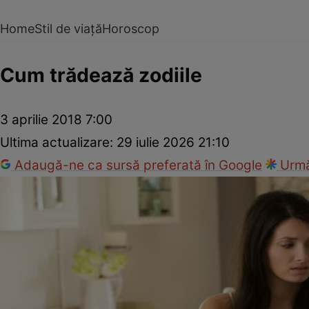
Home
Stil de viață
Horoscop
Cum trădează zodiile
3 aprilie 2018 7:00
Ultima actualizare:
29 iulie 2026 21:10
Adaugă-ne ca sursă preferată în Google
Urmă