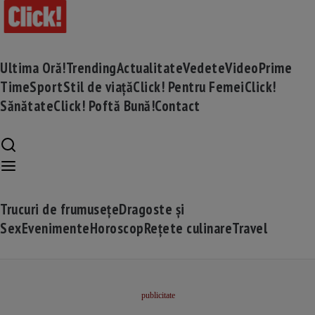
Ultima Oră!
Trending
Actualitate
Vedete
Video
Prime
Time
Sport
Stil de viață
Click! Pentru Femei
Click!
Sănătate
Click! Poftă Bună!
Contact
Trucuri de frumusețe
Dragoste și
Sex
Evenimente
Horoscop
Rețete culinare
Travel