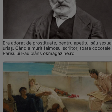
Era adorat de prostituate, pentru apetitul său sexua
uriaș. Când a murit faimosul scriitor, toate cocotele
Parisului l-au plâns
okmagazine.ro