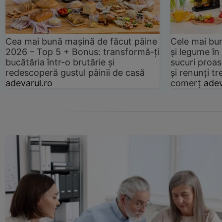
Cea mai bună mașină de făcut pâine
Cele mai bu
2026 – Top 5 + Bonus: transformă-ți
și legume în
bucătăria într-o brutărie și
sucuri proas
redescoperă gustul pâinii de casă
și renunți tr
adevarul.ro
comerț
adev