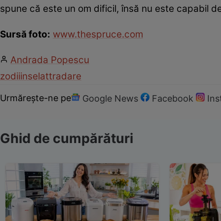
spune că este un om dificil, însă nu este capabil de
Sursă foto:
www.thespruce.com
Andrada Popescu
zodii
inselat
tradare
Urmărește-ne pe
Google News
Facebook
In
Ghid de cumpărături