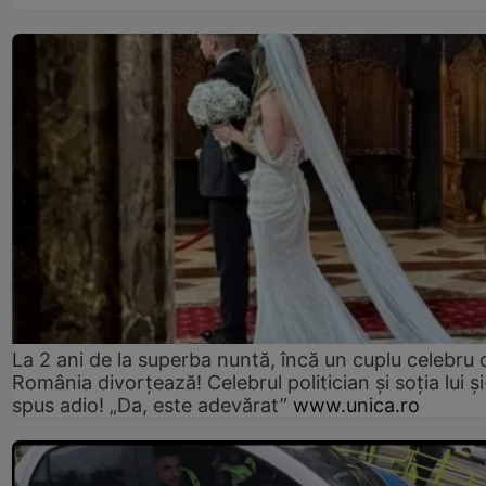
La 2 ani de la superba nuntă, încă un cuplu celebru 
România divorțează! Celebrul politician și soția lui ș
spus adio! „Da, este adevărat”
www.unica.ro