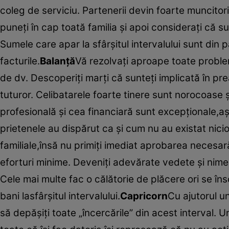
coleg de serviciu. Partenerii devin foarte muncitori
puneţi în cap toată familia şi apoi consideraţi că s
Sumele care apar la sfârşitul intervalului sunt din p
facturile.
Balanţă
Vă rezolvaţi aproape toate probleme
de dv. Descoperiţi marţi că sunteţi implicată în prea
tuturor. Celibatarele foarte tinere sunt norocoase 
profesională şi cea financiară sunt excepţionale,aş
prietenele au dispărut ca şi cum nu au existat nic
familiale,însă nu primiţi imediat aprobarea necesară
eforturi minime. Deveniţi adevărate vedete şi nimen
Cele mai multe fac o călătorie de plăcere ori se însc
bani lasfârşitul intervalului.
Capricorn
Cu ajutorul une
să depăşiţi toate „încercările” din acest interval. 