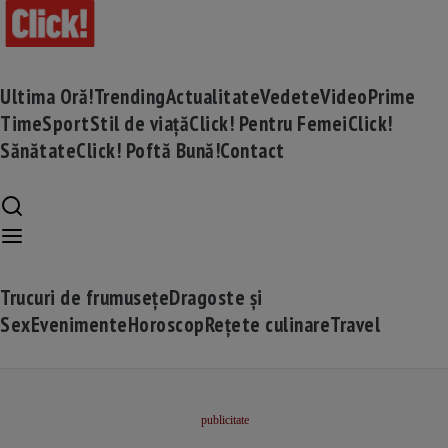
Ultima Oră!
Trending
Actualitate
Vedete
Video
Prime
Time
Sport
Stil de viață
Click! Pentru Femei
Click!
Sănătate
Click! Poftă Bună!
Contact
Trucuri de frumusețe
Dragoste și
Sex
Evenimente
Horoscop
Rețete culinare
Travel