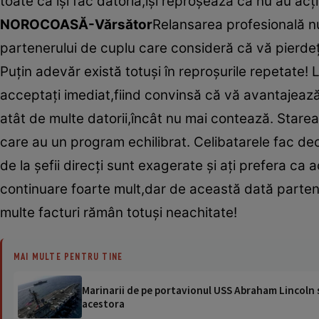
toate că îşi fac datoria,îşi reproşează că nu au ac
NOROCOASĂ-Vărsător
Relansarea profesională nu
partenerului de cuplu care consideră că vă pierdeţ
Puţin adevăr există totuşi în reproşurile repetate! 
acceptaţi imediat,fiind convinsă că vă avantajează.
atât de multe datorii,încât nu mai contează. Stare
care au un program echilibrat. Celibatarele fac decla
de la şefii direcţi sunt exagerate şi aţi prefera ca
continuare foarte mult,dar de această dată partene
multe facturi rămân totuşi neachitate!
MAI MULTE PENTRU TINE
Marinarii de pe portavionul USS Abraham Lincoln su
acestora