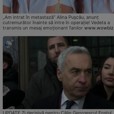
„Am intrat în metastază” Alina Pușcău, anunț
cutremurător înainte să intre în operație! Vedeta a
transmis un mesaj emoționant fanilor
www.wowbiz.
UPDATE Zi decisivă pentru Călin Georgescu! Fostul