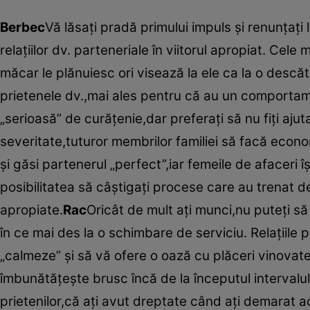
Berbec
Vă lăsaţi pradă primului impuls şi renunţaţi
relaţiilor dv. parteneriale în viitorul apropiat. Cele
măcar le plănuiesc ori visează la ele ca la o desc
prietenele dv.,mai ales pentru că au un comportamen
„serioasă” de curăţenie,dar preferaţi să nu fiţi aju
severitate,tuturor membrilor familiei să facă econo
şi găsi partenerul „perfect”,iar femeile de afaceri îş
posibilitatea să câştigaţi procese care au trenat de
apropiate.
Rac
Oricât de mult aţi munci,nu puteţi să
în ce mai des la o schimbare de serviciu. Relaţiile
„calmeze” şi să vă ofere o oază cu plăceri vinovate.
îmbunătăţeşte brusc încă de la începutul intervalulu
prietenilor,că aţi avut dreptate când aţi demarat ac