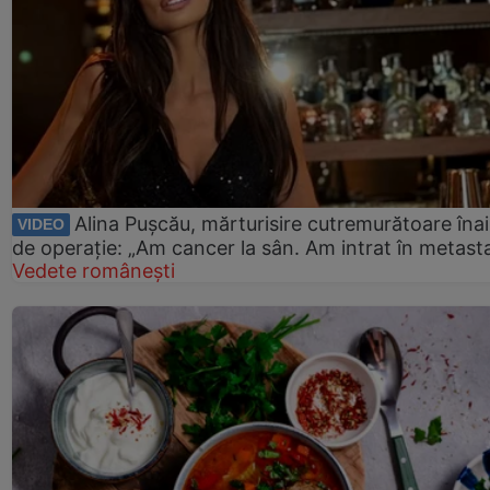
Alina Pușcău, mărturisire cutremurătoare îna
VIDEO
de operație: „Am cancer la sân. Am intrat în metast
Vedete românești