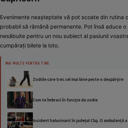
Evenimente neaşteptate vă pot scoate din rutina obi
probabil să rămână permanente. Pot însă aduce o sc
nesăbuite pentru un nou subiect al pasiunii voastre
cumpăraţi bilete la loto.
MAI MULTE PENTRU TINE
Zodiile care trec cel mai bine peste o despărţire
Cum te îmbraci în funcţie de zodie
Incident halucinant în județul Cluj. O ambulanță 