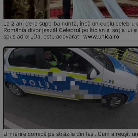
La 2 ani de la superba nuntă, încă un cuplu celebru 
România divorțează! Celebrul politician și soția lui ș
spus adio! „Da, este adevărat”
www.unica.ro
Urmărire comică pe străzile din Iași. Cum a reușit u