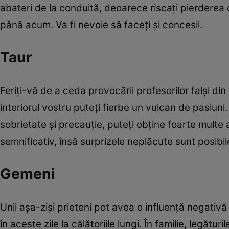
abateri de la conduită, deoarece riscaţi pierderea cr
până acum. Va fi nevoie să faceţi şi concesii.
Taur
Feriţi-vă de a ceda provocării profesorilor falşi din 
interiorul vostru puteţi fierbe un vulcan de pasiun
sobrietate şi precauţie, puteţi obţine foarte multe
semnificativ, însă surprizele neplăcute sunt posibil
Gemeni
Unii aşa-zişi prieteni pot avea o influenţă negativ
în aceste zile la călătoriile lungi. În familie, legăt