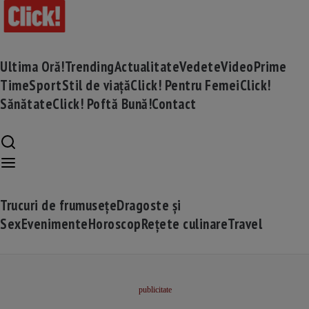
Ultima Oră!
Trending
Actualitate
Vedete
Video
Prime
Time
Sport
Stil de viață
Click! Pentru Femei
Click!
Sănătate
Click! Poftă Bună!
Contact
Trucuri de frumusețe
Dragoste și
Sex
Evenimente
Horoscop
Rețete culinare
Travel