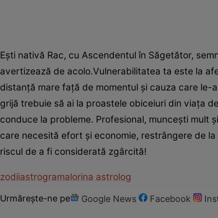
Eşti nativă Rac, cu Ascendentul în Săgetător, semn 
avertizează de acolo.Vulnerabilitatea ta este la af
distanţă mare faţă de momentul şi cauza care le-a
grijă trebuie să ai la proastele obiceiuri din viaţa d
conduce la probleme. Profesional, munceşti mult şi
care necesită efort şi economie, restrângere de la t
riscul de a fi considerată zgârcită!
zodii
astrograma
lorina astrolog
Urmărește-ne pe
Google News
Facebook
In