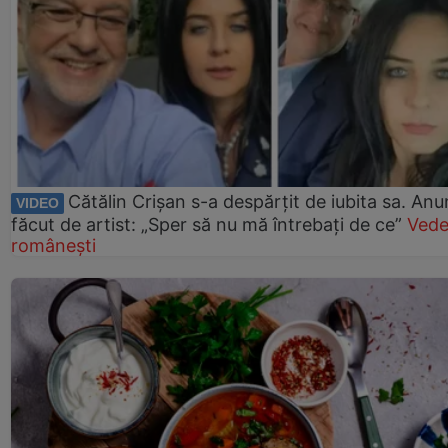
Cătălin Crișan s-a despărțit de iubita sa. Anu
VIDEO
făcut de artist: „Sper să nu mă întrebați de ce”
Vede
românești