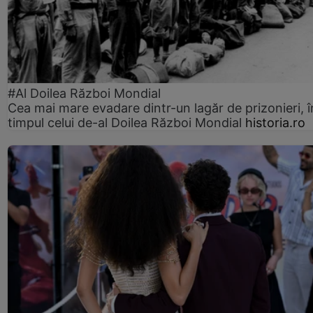
#Al Doilea Război Mondial
Cea mai mare evadare dintr-un lagăr de prizonieri, î
timpul celui de-al Doilea Război Mondial
historia.ro