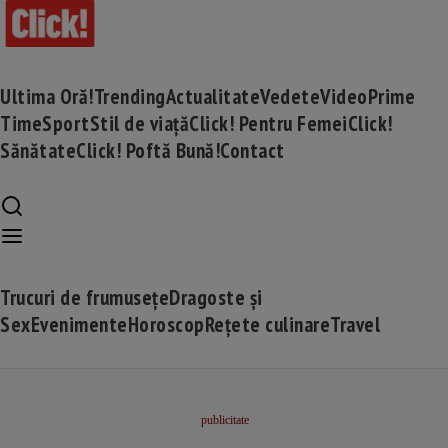
Ultima Oră!
Trending
Actualitate
Vedete
Video
Prime
Time
Sport
Stil de viață
Click! Pentru Femei
Click!
Sănătate
Click! Poftă Bună!
Contact
Trucuri de frumusețe
Dragoste și
Sex
Evenimente
Horoscop
Rețete culinare
Travel