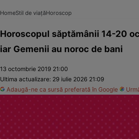
Home
Stil de viață
Horoscop
Horoscopul săptămânii 14-20 oc
iar Gemenii au noroc de bani
13 octombrie 2019 21:00
Ultima actualizare:
29 iulie 2026 21:09
Adaugă-ne ca sursă preferată în Google
Urmă