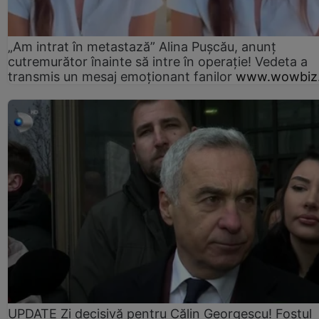
„Am intrat în metastază” Alina Pușcău, anunț
cutremurător înainte să intre în operație! Vedeta a
transmis un mesaj emoționant fanilor
www.wowbiz.
UPDATE Zi decisivă pentru Călin Georgescu! Fostul