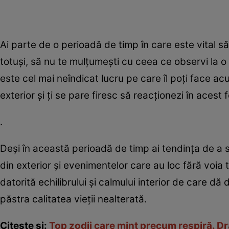
Ai parte de o perioadă de timp în care este vital s
totuşi, să nu te mulţumeşti cu ceea ce observi la o 
este cel mai neîndicat lucru pe care îl poţi face ac
exterior şi ţi se pare firesc să reacţionezi în acest fe
.
Deşi în această perioadă de timp ai tendinţa de a sc
din exterior şi evenimentelor care au loc fără voia 
datorită echilibrului şi calmului interior de care dă 
păstra calitatea vieţii nealterată.
Citeşte şi:
Top zodii care mint precum respiră. Dra