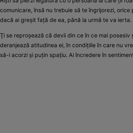
Rişti să pierzi legătura cu o persoană la care ţii fo
comunicare, însă nu trebuie să te îngrijorezi, orice
dacă ai greşit faţă de ea, până la urmă te va ierta.
Ţi se reproşează că devii din ce în ce mai posesiv 
deranjează atitudinea ei, în condiţiile în care nu v
să-i acorzi şi puţin spaţiu. Ai încredere în sentimen