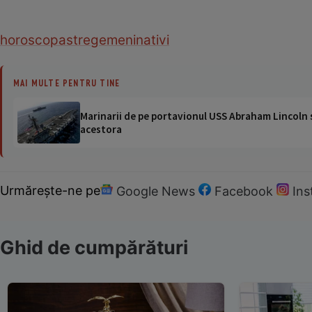
horoscop
astre
gemeni
nativi
MAI MULTE PENTRU TINE
Marinarii de pe portavionul USS Abraham Lincoln su
acestora
Urmărește-ne pe
Google News
Facebook
In
Ghid de cumpărături