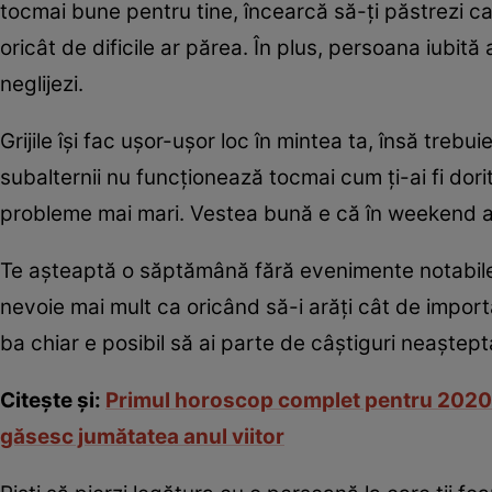
tocmai bune pentru tine, încearcă să-ţi păstrezi cal
oricât de dificile ar părea. În plus, persoana iubit
neglijezi.
Grijile îşi fac uşor-uşor loc în mintea ta, însă trebui
subalternii nu funcţionează tocmai cum ţi-ai fi dor
probleme mai mari. Vestea bună e că în weekend ai o
Te aşteaptă o săptămână fără evenimente notabile, 
nevoie mai mult ca oricând să-i arăţi cât de importa
ba chiar e posibil să ai parte de câştiguri neaştept
Citeşte şi:
Primul horoscop complet pentru 2020. Un
găsesc jumătatea anul viitor