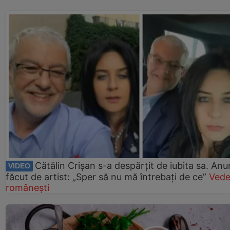
Cătălin Crișan s-a despărțit de iubita sa. Anu
VIDEO
făcut de artist: „Sper să nu mă întrebați de ce”
Vede
românești