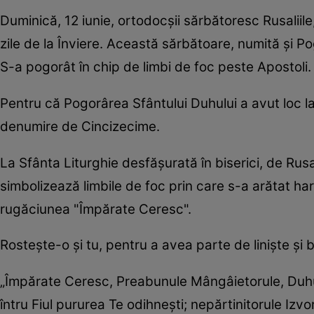
Duminică, 12 iunie, ortodocşii sărbătoresc Rusaliile
zile de la Înviere. Această sărbătoare, numită şi P
S-a pogorât în chip de limbi de foc peste Apostoli.
Pentru că Pogorârea Sfântului Duhului a avut loc la
denumire de Cincizecime.
La Sfânta Liturghie desfăşurată în biserici, de Rusa
simbolizează limbile de foc prin care s-a arătat ha
rugăciunea "Împărate Ceresc".
Rosteşte-o şi tu, pentru a avea parte de linişte şi 
„Împărate Ceresc, Preabunule Mângâietorule, Duhule
întru Fiul pururea Te odihneşti; nepărtinitorule Izv