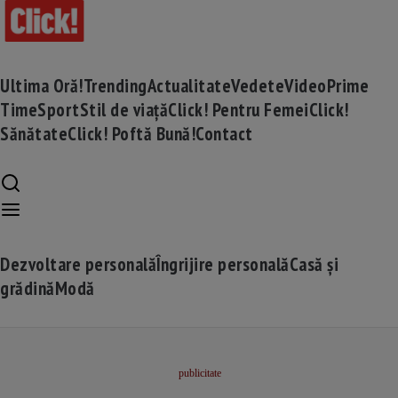
Ultima Oră!
Trending
Actualitate
Vedete
Video
Prime
Time
Sport
Stil de viață
Click! Pentru Femei
Click!
Sănătate
Click! Poftă Bună!
Contact
Dezvoltare personală
Îngrijire personală
Casă și
grădină
Modă