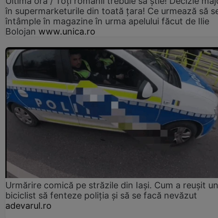
Ultima oră / Toți românii trebuie să știe! Decizie maj
în supermarketurile din toată țara! Ce urmează să s
întâmple în magazine în urma apelului făcut de Ilie
Bolojan
www.unica.ro
Urmărire comică pe străzile din Iași. Cum a reușit u
biciclist să fenteze poliția și să se facă nevăzut
adevarul.ro