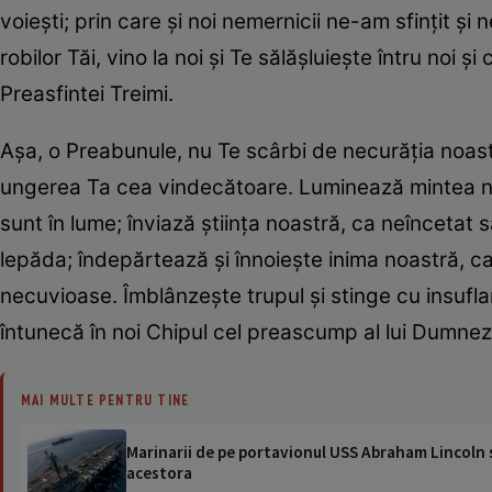
voieşti; prin care şi noi nemernicii ne-am sfinţit ş
robilor Tăi, vino la noi şi Te sălăşluieşte întru noi
Preasfintei Treimi.
Aşa, o Preabunule, nu Te scârbi de necurăţia noastr
ungerea Ta cea vindecătoare. Luminează mintea no
sunt în lume; înviază ştiinţa noastră, ca neîncetat
lepăda; îndepărtează şi înnoieşte inima noastră, ca
necuvioase. Îmblânzeşte trupul şi stinge cu insufla
întunecă în noi Chipul cel preascump al lui Dumnez
MAI MULTE PENTRU TINE
Marinarii de pe portavionul USS Abraham Lincoln su
acestora