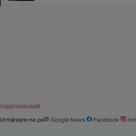
rugaciuni
rusalii
Urmărește-ne pe
Google News
Facebook
In