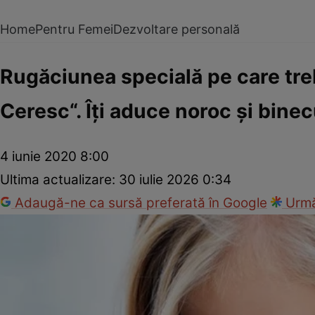
Home
Pentru Femei
Dezvoltare personală
Rugăciunea specială pe care treb
Ceresc“. Îţi aduce noroc şi bine
4 iunie 2020 8:00
Ultima actualizare:
30 iulie 2026 0:34
Adaugă-ne ca sursă preferată în Google
Urmă