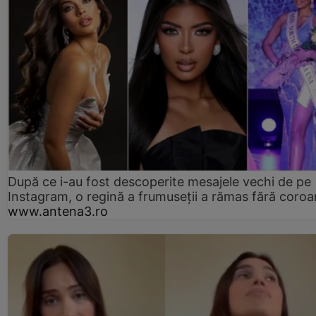
După ce i-au fost descoperite mesajele vechi de pe
Instagram, o regină a frumuseții a rămas fără coro
www.antena3.ro