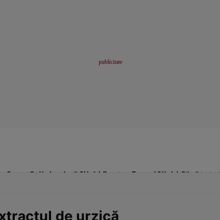
me
Sport
Stil de viață
Click! Pentru Femei
Click! Sănătate
xtractul de urzică