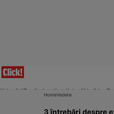
Ultima Oră!
Trending
Actualitate
Vedete
Video
Prime Ti
Home
Vedete
3 întrebări despre e