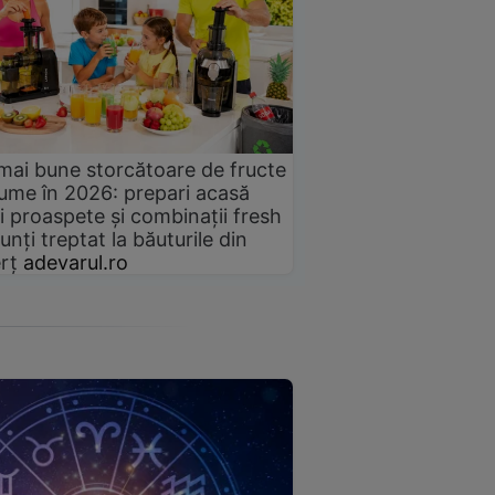
mai bune storcătoare de fructe
gume în 2026: prepari acasă
i proaspete și combinații fresh
unți treptat la băuturile din
rț
adevarul.ro