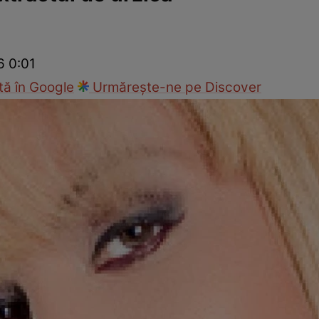
ck!
Paparazzii Click!
6 0:01
ă în Google
Urmărește-ne pe Discover