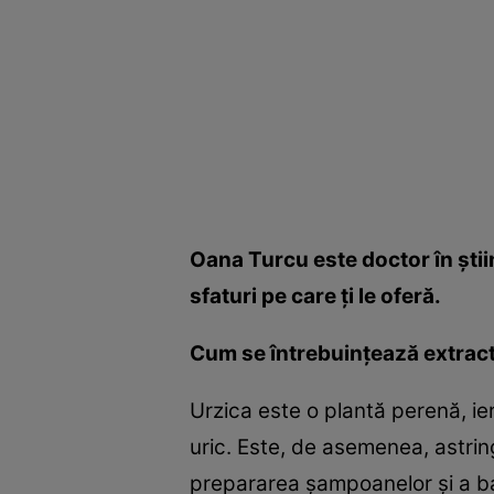
Oana Turcu este doctor în ştiin
sfaturi pe care ţi le oferă.
Cum se întrebuinţează extract
Urzica este o plantă perenă, ie
uric. Este, de asemenea, astring
prepararea şampoanelor şi a bal