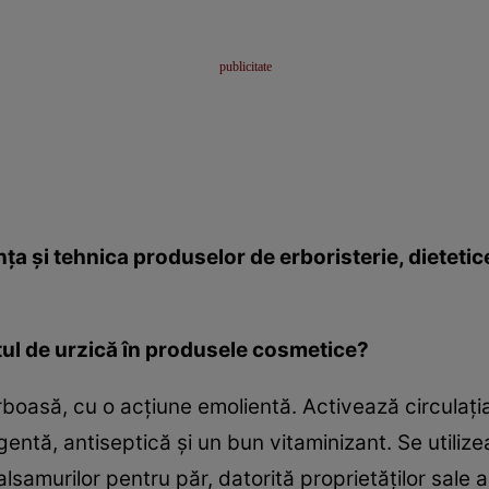
ţa şi tehnica produselor de erboristerie, dietetic
ul de urzică în produsele cosmetice?
rboasă, cu o acţiune emolientă. Activează circulaţia
entă, antiseptică şi un bun vitaminizant. Se utilize
samurilor pentru păr, datorită proprietăţilor sale a