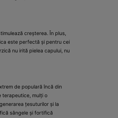
stimulează creşterea. În plus,
rzica este perfectă şi pentru cei
că nu irită pielea capului, nu
ă extrem de populară încă din
e terapeutice, mulţi o
generarea ţesuturilor şi la
ică sângele şi fortifică