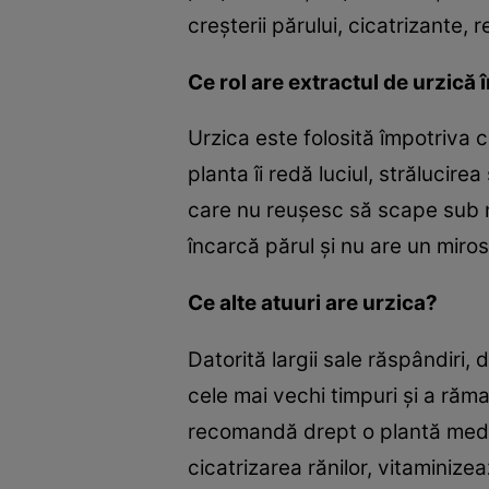
creşterii părului, cicatrizant
Ce rol are extractul de urzic
Urzica este folosită împotriva c
planta îi redă luciul, strălucire
care nu reuşesc să scape sub n
încarcă părul şi nu are un miro
Ce alte atuuri are urzica?
Datorită largii sale răspândiri, 
cele mai vechi timpuri şi a rămas
recomandă drept o plantă medicin
cicatrizarea rănilor, vitaminize