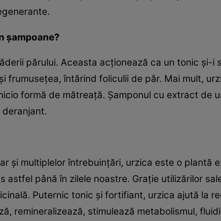
e, regenerante.
ă în şampoane?
ăderii părului. Aceasta acţionează ca un tonic şi-i 
a şi frumuseţea, întărind foliculii de păr. Mai mult, u
icio formă de mătreaţă. Şamponul cu extract de urzi
s deranjant.
dar şi multiplelor întrebuinţări, urzica este o plant
 astfel până în zilele noastre. Graţie utilizărilor sal
ală. Puternic tonic şi fortifiant, urzica ajută la re
ază, remineralizează, stimulează metabolismul, fluidif