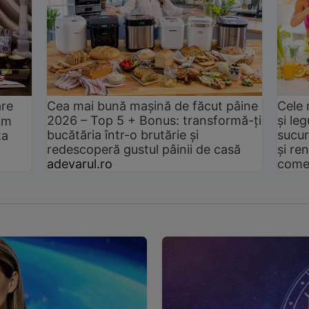
are
Cea mai bună mașină de făcut pâine
Cele 
2026 – Top 5 + Bonus: transformă-ți
și le
um
bucătăria într-o brutărie și
sucur
ta
redescoperă gustul pâinii de casă
și ren
adevarul.ro
come