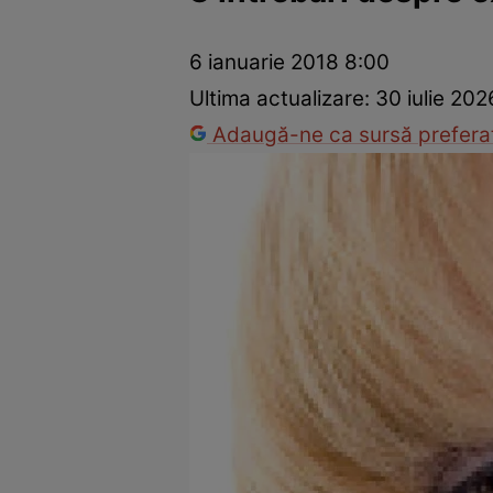
Vedete internaționale
Vedete românești
Interviurile Cli
6 ianuarie 2018 8:00
Ultima actualizare:
30 iulie 202
Adaugă-ne ca sursă preferat