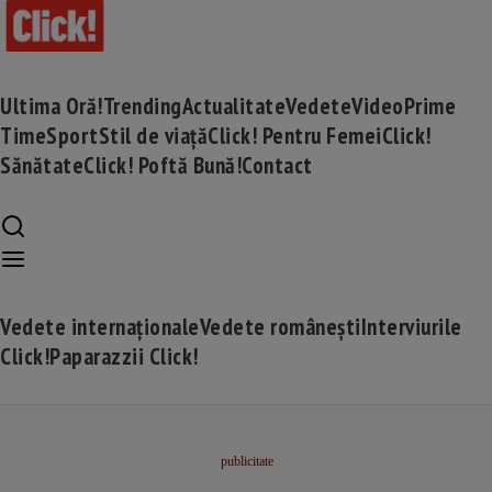
Ultima Oră!
Trending
Actualitate
Vedete
Video
Prime
Time
Sport
Stil de viață
Click! Pentru Femei
Click!
Sănătate
Click! Poftă Bună!
Contact
Vedete internaționale
Vedete românești
Interviurile
Click!
Paparazzii Click!