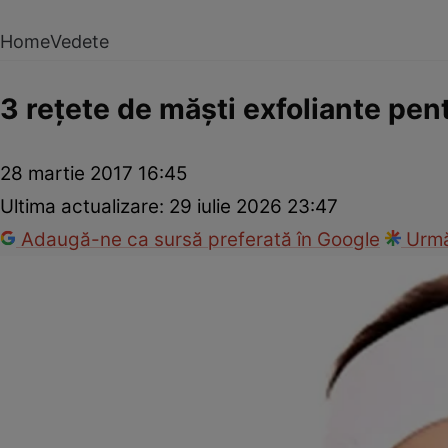
Home
Vedete
3 reţete de măşti exfoliante pen
28 martie 2017 16:45
Ultima actualizare:
29 iulie 2026 23:47
Adaugă-ne ca sursă preferată în Google
Urmă