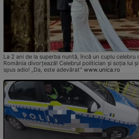
La 2 ani de la superba nuntă, încă un cuplu celebru 
România divorțează! Celebrul politician și soția lui ș
spus adio! „Da, este adevărat”
www.unica.ro