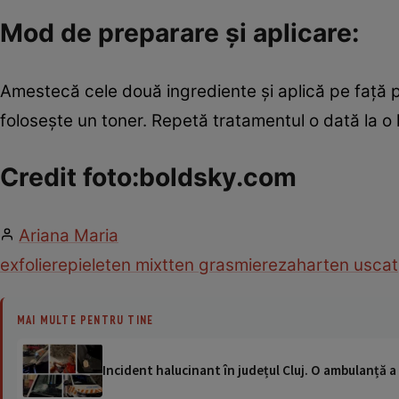
Mod de preparare şi aplicare:
Amestecă cele două ingrediente şi aplică pe faţă 
foloseşte un toner. Repetă tratamentul o dată la o 
Credit foto:boldsky.com
Ariana Maria
exfoliere
piele
ten mixt
ten gras
miere
zahar
ten uscat
MAI MULTE PENTRU TINE
Incident halucinant în județul Cluj. O ambulanță 