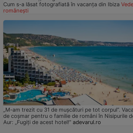
Cum s-a lăsat fotografiată în vacanța din Ibiza
Vede
românești
„M-am trezit cu 31 de mușcături pe tot corpul”. Vac
de coșmar pentru o familie de români în Nisipurile d
Aur: „Fugiți de acest hotel!”
adevarul.ro