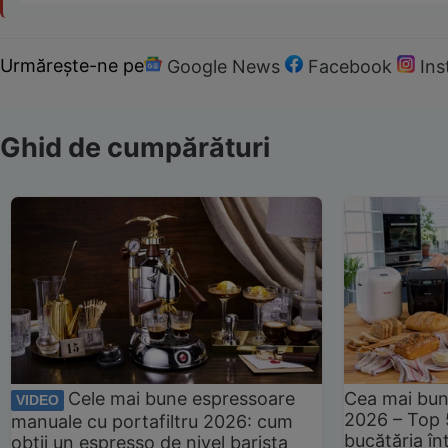
Urmărește-ne pe
Google News
Facebook
In
Ghid de cumpărături
Cele mai bune espressoare
Cea mai bun
VIDEO
2026 – Top 
manuale cu portafiltru 2026: cum
bucătăria înt
obții un espresso de nivel barista