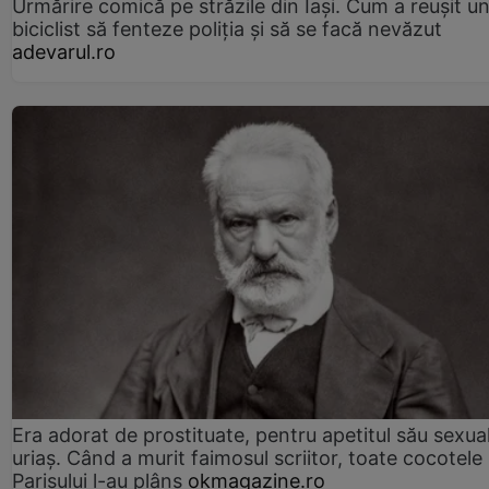
Urmărire comică pe străzile din Iași. Cum a reușit u
biciclist să fenteze poliția și să se facă nevăzut
adevarul.ro
Era adorat de prostituate, pentru apetitul său sexua
uriaș. Când a murit faimosul scriitor, toate cocotele
Parisului l-au plâns
okmagazine.ro