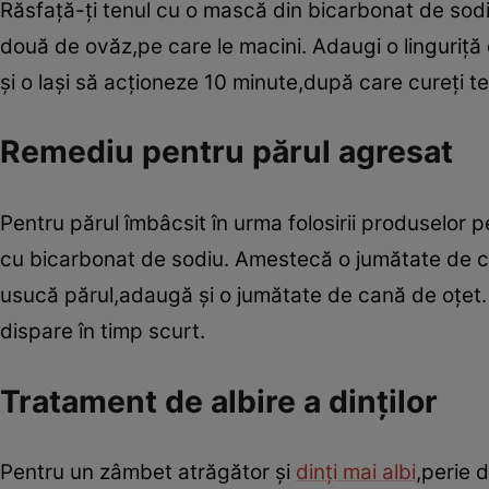
Răsfaţă-ţi tenul cu o mască din bicarbonat de sodi
două de ovăz,pe care le macini. Adaugi o linguriţă 
şi o laşi să acţioneze 10 minute,după care cureţi t
Remediu pentru părul agresat
Pentru părul îmbâcsit în urma folosirii produselor
cu bicarbonat de sodiu. Amestecă o jumătate de ca
usucă părul,adaugă şi o jumătate de cană de oţet. 
dispare în timp scurt.
Tratament de albire a dinţilor
Pentru un zâmbet atrăgător şi
dinţi mai albi
,perie 