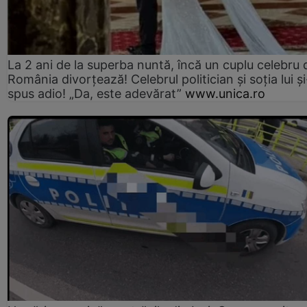
La 2 ani de la superba nuntă, încă un cuplu celebru 
România divorțează! Celebrul politician și soția lui ș
spus adio! „Da, este adevărat”
www.unica.ro