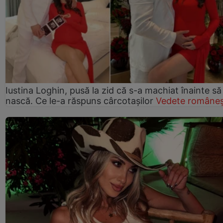
Iustina Loghin, pusă la zid că s-a machiat înainte să
nască. Ce le-a răspuns cârcotașilor
Vedete româneș