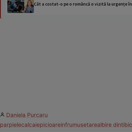
Cât a costat-o pe o româncă o vizită la urgențe în
Daniela Purcaru
par
piele
calcaie
picioare
infrumusetare
albire dinti
bi