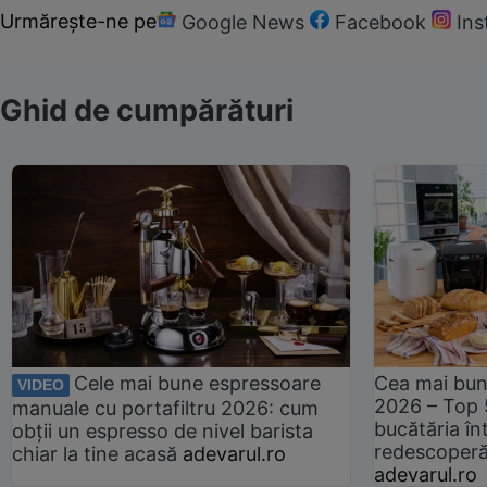
Urmărește-ne pe
Google News
Facebook
In
Ghid de cumpărături
Cele mai bune espressoare
Cea mai bun
VIDEO
2026 – Top 
manuale cu portafiltru 2026: cum
bucătăria înt
obții un espresso de nivel barista
redescoperă 
chiar la tine acasă
adevarul.ro
adevarul.ro