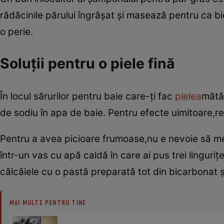
rădăcinile părului îngrăşat şi masează pentru ca b
o perie.
Soluţii pentru o piele fină
În locul sărurilor pentru baie care-ţi fac
pielea
mătă
de sodiu în apa de baie. Pentru efecte uimitoare,r
Pentru a avea picioare frumoase,nu e nevoie să mer
într-un vas cu apă caldă în care ai pus trei lingur
călcâiele cu o pastă preparată tot din bicarbonat ş
MAI MULTE PENTRU TINE