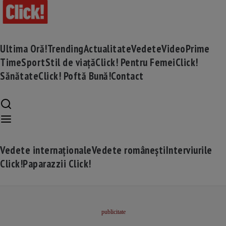
Ultima Oră!
Trending
Actualitate
Vedete
Video
Prime
Time
Sport
Stil de viață
Click! Pentru Femei
Click!
Sănătate
Click! Poftă Bună!
Contact
Vedete internaționale
Vedete românești
Interviurile
Click!
Paparazzii Click!