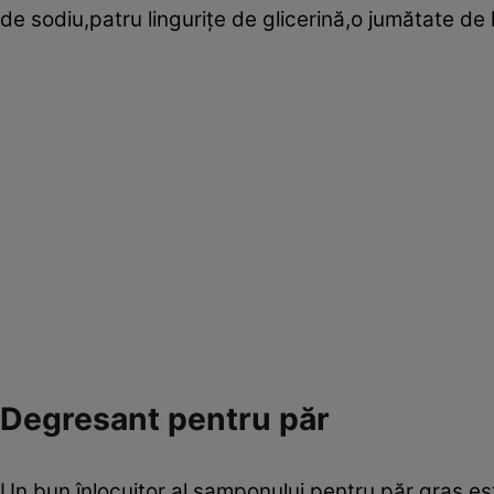
de sodiu,patru linguriţe de glicerină,o jumătate de l
Degresant pentru păr
Un bun înlocuitor al şamponului pentru păr gras est