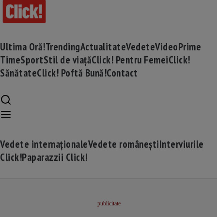
Ultima Oră!
Trending
Actualitate
Vedete
Video
Prime
Time
Sport
Stil de viață
Click! Pentru Femei
Click!
Sănătate
Click! Poftă Bună!
Contact
Vedete internaționale
Vedete românești
Interviurile
Click!
Paparazzii Click!