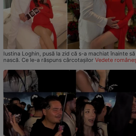
Iustina Loghin, pusă la zid că s-a machiat înainte să
nască. Ce le-a răspuns cârcotașilor
Vedete româneș