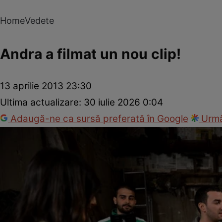
Home
Vedete
Andra a filmat un nou clip!
13 aprilie 2013 23:30
Ultima actualizare:
30 iulie 2026 0:04
Adaugă-ne ca sursă preferată în Google
Urmă