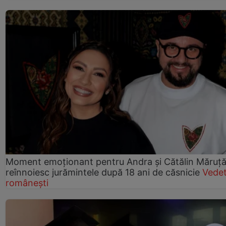
Moment emoționant pentru Andra și Cătălin Măruță!
reînnoiesc jurămintele după 18 ani de căsnicie
Vede
românești