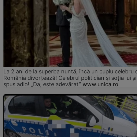
La 2 ani de la superba nuntă, încă un cuplu celebru 
România divorțează! Celebrul politician și soția lui ș
spus adio! „Da, este adevărat”
www.unica.ro