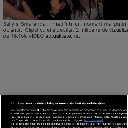
Selly și Smaranda, filmați într-un moment mai puțin
obișnuit. Clipul cu ei a depășit 2 milioane de vizualiz
pe TikTok VIDEO
actualitate.net
Nouă ne pasă ca datele tale personale să rămână confidențiale
Noi și partenerii noștri
606
stocăm și/sau accesăm informații pe dispozitivul dvs., precum identificatorii
cookie unici pentru prelucrarea datelor cu caracter personal. Puteți accepta sau gestiona alegerile
dvs. făcând clic mai jos sau în orice moment, pe pagina cu politica de confidențialitate. Aceste alegeri
vor fi raportate partenerilor noștri și nu vă vor afecta navigarea.
Mai multe detalii
Noi si partenerii nostri (retelele de socializare si agentiile de publicitate partenere, precum si furnizorii
nostri de servicii de date analitice) prelucram date pentru a permite website-ului sa functioneze,