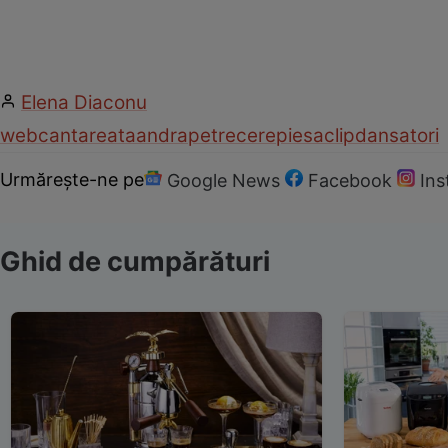
Elena Diaconu
web
cantareata
andra
petrecere
piesa
clip
dansatori
Urmărește-ne pe
Google News
Facebook
In
Ghid de cumpărături