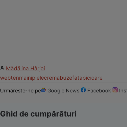
Mădălina Hârjoi
web
ten
maini
piele
crema
buze
fata
picioare
Urmărește-ne pe
Google News
Facebook
In
Ghid de cumpărături