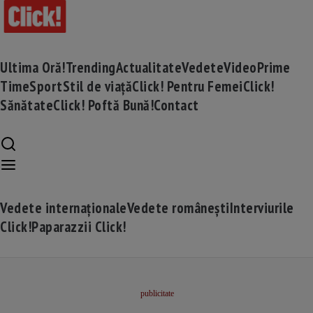
Ultima Oră!
Trending
Actualitate
Vedete
Video
Prime
Time
Sport
Stil de viață
Click! Pentru Femei
Click!
Sănătate
Click! Poftă Bună!
Contact
Vedete internaționale
Vedete românești
Interviurile
Click!
Paparazzii Click!