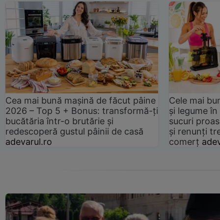
Cea mai bună mașină de făcut pâine
Cele mai bu
2026 – Top 5 + Bonus: transformă-ți
și legume în
bucătăria într-o brutărie și
sucuri proas
redescoperă gustul pâinii de casă
și renunți tr
adevarul.ro
comerț
adev