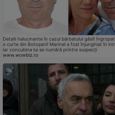
Detalii halucinante în cazul bărbatului găsit îngropat
o curte din Botoșani! Marinel a fost înjunghiat în ini
iar concubina lui se numără printre suspecți
www.wowbiz.ro