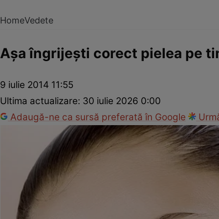
Home
Vedete
Aşa îngrijeşti corect pielea pe 
9 iulie 2014 11:55
Ultima actualizare:
30 iulie 2026 0:00
Adaugă-ne ca sursă preferată în Google
Urmă