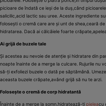
picioarele. Foloseşte o piatră ponce,în timpul duşu
picioare de îndată ce ieşi de la duş,când picioarel
salicilic,acid lactic sau uree. Aceste ingrediente 
foloseşti o cremă care are şi unt de shea,ceară d
hidratarea. Dacă ai călcâiele foarte crăpate,apeleaz
Ai grijă de buzele tale
Şi acestea au nevoie de atenţie şi hidratare din p
noapte înainte de a merge la culcare. Rujurile nu 
să-ţi exfoliezi buzele o dată pe săptămână. Umeze
aceasta buzele crăpate,având grijă să nu te arzi.
Foloseşte o cremă de corp hidratantă
Înainte de a merge la somn,hidratează-ţi
pielea
cu 