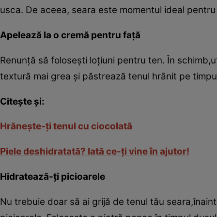
usca. De aceea, seara este momentul ideal pentru a 
Apelează la o cremă pentru faţă
Renunţă să foloseşti loţiuni pentru ten. În schimb
textură mai grea şi păstrează tenul hrănit pe timpu
Citeşte şi:
Hrăneşte-ţi tenul cu ciocolată
Piele deshidratată? Iată ce-ţi vine în ajutor!
Hidratează-ţi picioarele
Nu trebuie doar să ai grijă de tenul tău seara,înai