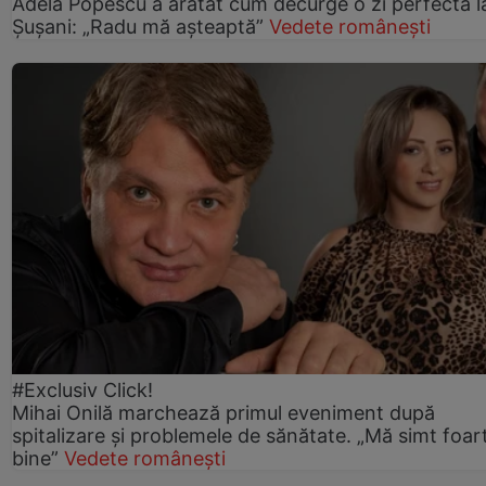
Adela Popescu a arătat cum decurge o zi perfectă l
Șușani: „Radu mă așteaptă”
Vedete românești
#Exclusiv Click!
Mihai Onilă marchează primul eveniment după
spitalizare și problemele de sănătate. „Mă simt foar
bine”
Vedete românești