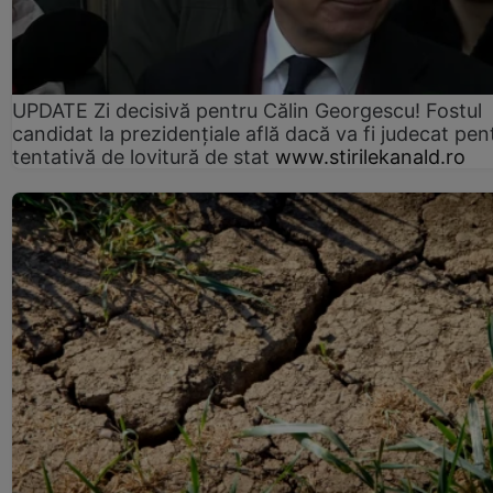
UPDATE Zi decisivă pentru Călin Georgescu! Fostul
candidat la prezidențiale află dacă va fi judecat pen
tentativă de lovitură de stat
www.stirilekanald.ro