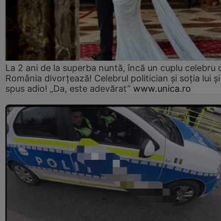
La 2 ani de la superba nuntă, încă un cuplu celebru 
România divorțează! Celebrul politician și soția lui ș
spus adio! „Da, este adevărat”
www.unica.ro