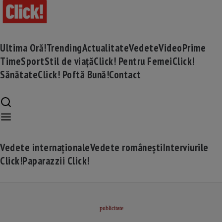
Ultima Oră!
Trending
Actualitate
Vedete
Video
Prime
Time
Sport
Stil de viață
Click! Pentru Femei
Click!
Sănătate
Click! Poftă Bună!
Contact
Vedete internaționale
Vedete românești
Interviurile
Click!
Paparazzii Click!