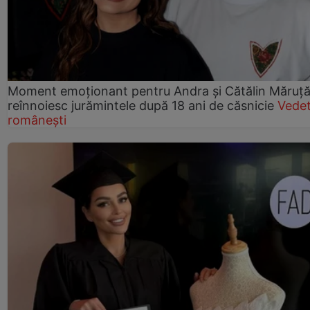
Moment emoționant pentru Andra și Cătălin Măruță!
reînnoiesc jurămintele după 18 ani de căsnicie
Vede
românești