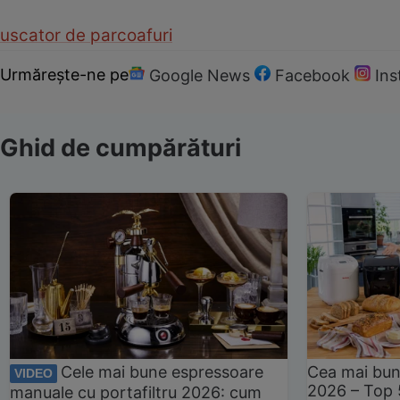
uscator de par
coafuri
Urmărește-ne pe
Google News
Facebook
In
Ghid de cumpărături
Cele mai bune espressoare
Cea mai bun
VIDEO
2026 – Top 
manuale cu portafiltru 2026: cum