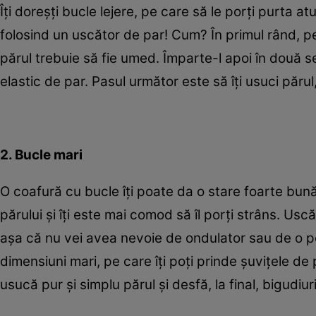
Îţi doreşţi bucle lejere, pe care să le porţi purta a
folosind un uscător de par! Cum? În primul rând, pe
părul trebuie să fie umed. Împarte-l apoi în două s
elastic de par. Pasul următor este să îţi usuci părul
2. Bucle mari
O coafură cu bucle îţi poate da o stare foarte bună
părului şi îţi este mai comod să îl porţi strâns. Us
aşa că nu vei avea nevoie de ondulator sau de o per
dimensiuni mari, pe care îţi poţi prinde şuviţele d
usucă pur şi simplu părul şi desfă, la final, bigudiur