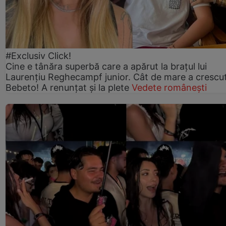
#Exclusiv Click!
Cine e tânăra superbă care a apărut la brațul lui
Laurențiu Reghecampf junior. Cât de mare a crescu
Bebeto! A renunțat și la plete
Vedete românești