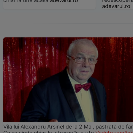
chiar la tine acasă
adevarul.ro
adevarul.ro
Vila lui Alexandru Arșinel de la 2 Mai, păstrată de fam
Ce se vinde chiar la intrarea în curte
Vedete române