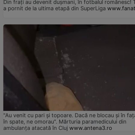
Din frați au devenit dușmani, în fotbalul românesc! 
a pornit de la ultima etapă din SuperLiga
www.fanat
"Au venit cu pari și topoare. Dacă ne blocau şi în faţă
în spate, ne omorau". Mărturia paramedicului din
ambulanţa atacată în Cluj
www.antena3.ro