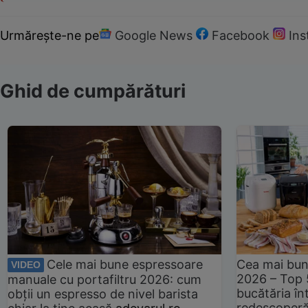
Urmărește-ne pe
Google News
Facebook
In
Ghid de cumpărături
Cele mai bune espressoare
Cea mai bun
VIDEO
2026 – Top 
manuale cu portafiltru 2026: cum
bucătăria înt
obții un espresso de nivel barista
redescoperă 