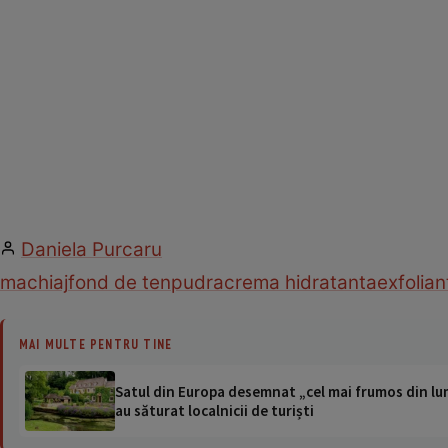
Daniela Purcaru
machiaj
fond de ten
pudra
crema hidratanta
exfolian
MAI MULTE PENTRU TINE
Satul din Europa desemnat „cel mai frumos din lum
au săturat localnicii de turiști