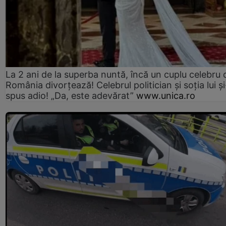
La 2 ani de la superba nuntă, încă un cuplu celebru 
România divorțează! Celebrul politician și soția lui ș
spus adio! „Da, este adevărat”
www.unica.ro