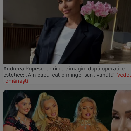
Andreea Popescu, primele imagini după operațiile
estetice: „Am capul cât o minge, sunt vânătă”
Vede
românești