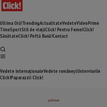
Ultima Oră!
Trending
Actualitate
Vedete
Video
Prime
Time
Sport
Stil de viață
Click! Pentru Femei
Click!
Sănătate
Click! Poftă Bună!
Contact
Vedete internaționale
Vedete românești
Interviurile
Click!
Paparazzii Click!