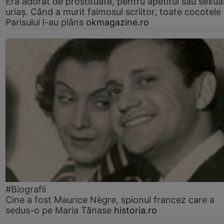
Era adorat de prostituate, pentru apetitul său sexua
uriaș. Când a murit faimosul scriitor, toate cocotele
Parisului l-au plâns
okmagazine.ro
#Biografii
Cine a fost Maurice Nègre, spionul francez care a
sedus-o pe Maria Tănase
historia.ro