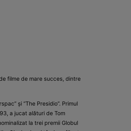
e de filme de mare succes, dintre
rspac” şi “The Presidio”. Primul
993, a jucat alături de Tom
nominalizat la trei premii Globul