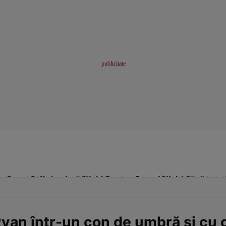
me
Sport
Stil de viață
Click! Pentru Femei
Click! Sănătate
Ryan într-un con de umbră şi cu