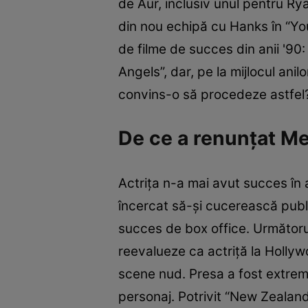
de Aur, inclusiv unul pentru Ry
din nou echipă cu Hanks în “You
de filme de succes din anii '9
Angels”, dar, pe la mijlocul an
convins-o să procedeze astfel
De ce a renunţat Me
Actriţa n-a mai avut succes în a
încercat să-şi cucerească publi
succes de box office. Următorul
reevalueze ca actriţă la Hollywo
scene nud. Presa a fost extrem d
personaj. Potrivit “New Zealand