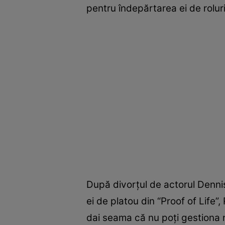
pentru îndepărtarea ei de rolur
După divorţul de actorul Dennis 
ei de platou din “Proof of Life
dai seama că nu poţi gestiona n