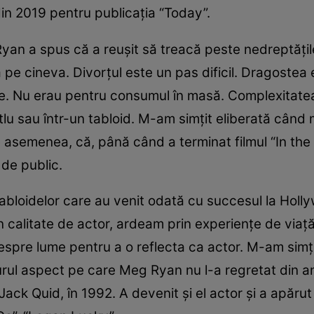
din 2019 pentru publicaţia “Today”.
Ryan a spus că a reuşit să treacă peste nedreptăţil
pe cineva. Divorţul este un pas dificil. Dragostea e
le. Nu erau pentru consumul în masă. Complexitatea 
itlu sau într-un tabloid. M-am simţit eliberată cân
e asemenea, că, până când a terminat filmul “In the
 de public.
l tabloidelor care au venit odată cu succesul la Ho
în calitate de actor, ardeam prin experienţe de via
spre lume pentru a o reflecta ca actor. M-am simţit 
ul aspect pe care Meg Ryan nu l-a regretat din ani
Jack Quid, în 1992. A devenit şi el actor şi a apărut 