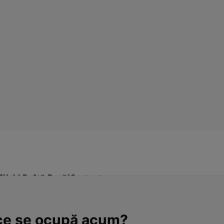
Click! Poftă Bună!
Contact
 ce se ocupă acum?