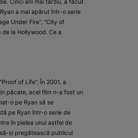
e. Cinci ani mai târziu, a făcut
Ryan a mai apărut într-o serie
ge Under Fire”, “City of
a de la Hollywood. Ce a
Proof of Life”. În 2001, a
n păcate, acel film n-a fost un
inat-o pe Ryan să se
stă pe Ryan într-o serie de
tre în pielea unui astfel de
t să-şi pregătească publicul