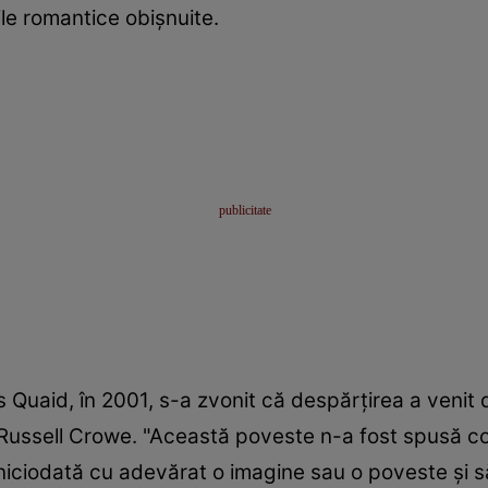
ile romantice obişnuite.
Quaid, în 2001, s-a zvonit că despărţirea a venit d
”, Russell Crowe. "Această poveste n-a fost spusă co
iciodată cu adevărat o imagine sau o poveste şi să