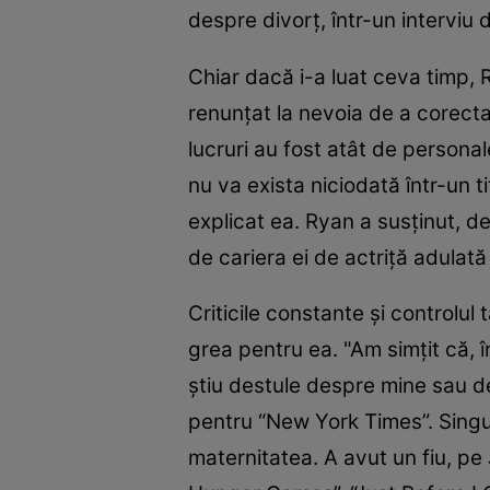
despre divorţ, într-un interviu 
Chiar dacă i-a luat ceva timp, 
renunţat la nevoia de a corecta 
lucruri au fost atât de persona
nu va exista niciodată într-un t
explicat ea. Ryan a susţinut, d
de cariera ei de actriţă adulată
Criticile constante şi controlu
grea pentru ea. "Am simţit că, 
ştiu destule despre mine sau de
pentru “New York Times”. Singur
maternitatea. A avut un fiu, pe 