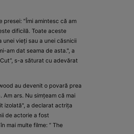
e presei: "Îmi amintesc că am
ste dificilă. Toate aceste
unei vieţi sau a unei căsnicii
d mi-am dat seama de asta.", a
 Cut”, s-a săturat cu adevărat
llywood au devenit o povară prea
ţă. Am ars. Nu simţeam că mai
izolată", a declarat actriţa
i de actorie a fost
în mai multe filme: “ The