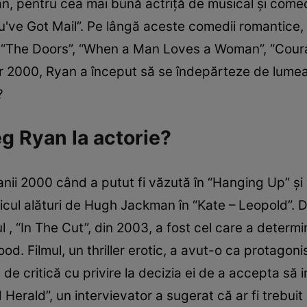
an, pentru cea mai bună actriţă de musical şi comedi
've Got Mail”. Pe lângă aceste comedii romantice, 
0: “The Doors”, “When a Man Loves a Woman”, “Coura
ilor 2000, Ryan a început să se îndepărteze de lume
?
g Ryan la actorie?
nii 2000 când a putut fi văzută în “Hanging Up” şi “
cul alături de Hugh Jackman în “Kate – Leopold”. Di
 , “In The Cut”, din 2003, a fost cel care a determ
od. Filmul, un thriller erotic, a avut-o ca protagoni
e critică cu privire la decizia ei de a accepta să in
 Herald”, un intervievator a sugerat că ar fi trebui