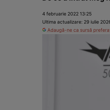
Vedete internaționale
Vedete românești
Interviurile Cli
4 februarie 2022 13:25
Ultima actualizare:
29 iulie 202
Adaugă-ne ca sursă preferat