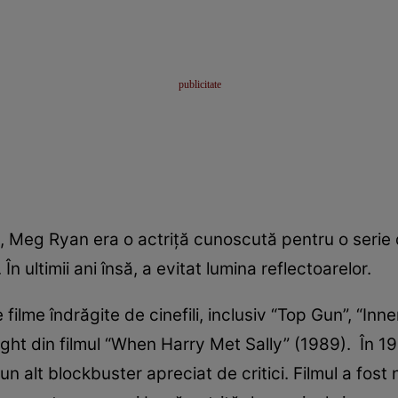
'90, Meg Ryan era o actriţă cunoscută pentru o seri
n ultimii ani însă, a evitat lumina reflectoarelor.
ilme îndrăgite de cinefili, inclusiv “Top Gun”, “Inne
bright din filmul “When Harry Met Sally” (1989). În 1
un alt blockbuster apreciat de critici. Filmul a fost 