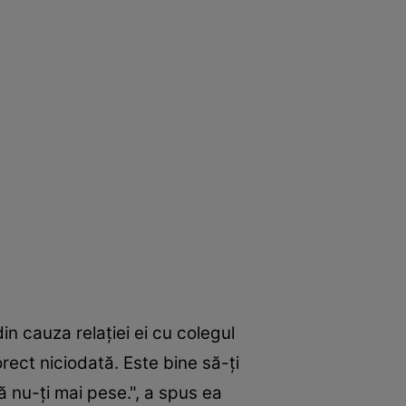
in cauza relaţiei ei cu colegul
rect niciodată. Este bine să-ţi
 nu-ţi mai pese.", a spus ea