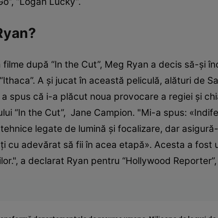
Go”, “Logan Lucky”.
Ryan?
filme după “In the Cut”, Meg Ryan a decis să-şi în
 “Ithaca”. A şi jucat în această peliculă, alături d
 a spus că i-a plăcut noua provocare a regiei şi chi
lui “In the Cut”, Jane Campion. "Mi-a spus: «Indifere
 tehnice legate de lumină şi focalizare, dar asigură-t
-ţi cu adevărat să fii în acea etapă». Acesta a fost
rilor.", a declarat Ryan pentru “Hollywood Reporter”,