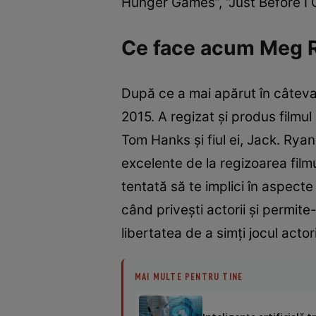
Hunger Games”, “Just Before I 
Ce face acum Meg 
După ce a mai apărut în câteva 
2015. A regizat şi produs filmul
Tom Hanks şi fiul ei, Jack. Ryan
excelente de la regizoarea filmu
tentată să te implici în aspecte
când priveşti actorii şi permite
libertatea de a simţi jocul acto
MAI MULTE PENTRU TINE