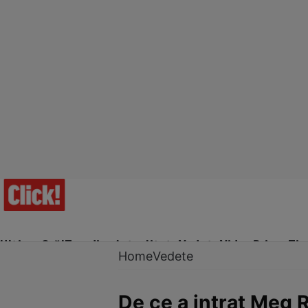
Ultima Oră!
Trending
Actualitate
Vedete
Video
Prime Ti
Home
Vedete
De ce a intrat Meg 