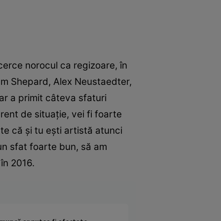
cerce norocul ca regizoare, în
e Sam Shepard, Alex Neustaedter,
ar a primit câteva sfaturi
nt de situaţie, vei fi foarte
e că şi tu eşti artistă atunci
 un sfat foarte bun, să am
 în 2016.