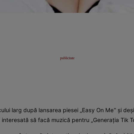
icului larg după lansarea piesei „Easy On Me‟ şi de
e interesată să facă muzică pentru „Generaţia Tik T