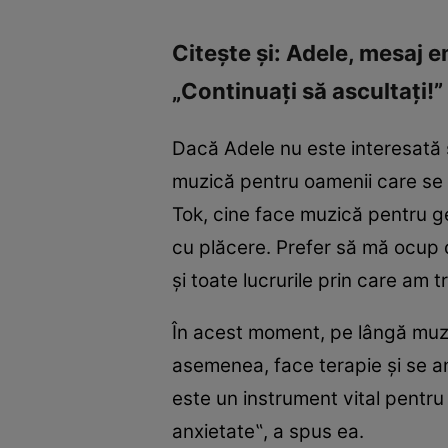
Citeşte şi: Adele, mesaj 
„Continuaţi să ascultaţi!”
Dacă Adele nu este interesată 
muzică pentru oamenii care se p
Tok, cine face muzică pentru g
cu plăcere. Prefer să mă ocup 
şi toate lucrurile prin care am 
În acest moment, pe lângă muzic
asemenea, face terapie şi se an
este un instrument vital pentru
anxietate‟, a spus ea.