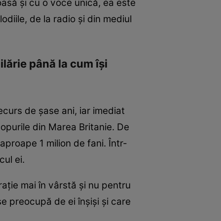
asă şi cu o voce unică, ea este
diile, de la radio şi din mediul
ilărie până la cum îşi
ecurs de şase ani, iar imediat
topurile din Marea Britanie. De
proape 1 milion de fani. Într-
ul ei.
aţie mai în vârstă şi nu pentru
se preocupă de ei înşişi şi care