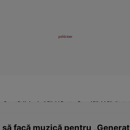
me
Sport
Stil de viață
Click! Pentru Femei
Click! Sănătate
 să facă muzică pentru „Generaţi