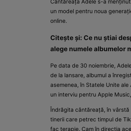
Cântăreaţa Adele s-a menţinut 
un model pentru noua generaţie d
online.
Citeşte şi: Ce nu ştiai de
alege numele albumelor 
Pe data de 30 noiembrie, Adele 
de la lansare, albumul a înregis
asemenea, în Statele Unite ale A
un interviu pentru Apple Music,
Îndrăgita cântăreaţă, în vârstă
tinerii care petrec timpul de Ti
fac terapie. Cam în direcţia ace