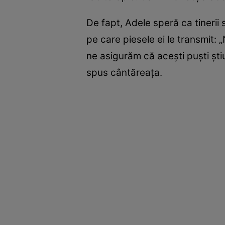
De fapt, Adele speră ca tinerii
pe care piesele ei le transmit: 
ne asigurăm că aceşti puşti şt
spus cântăreaţa.