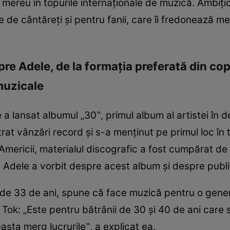
mereu în topurile internaţionale de muzică. Ambiţio
e cântăreţi şi pentru fanii, care îi fredonează melo
spre Adele, de la formaţia preferată din cop
muzicale
a lansat albumul „30‟, primul album al artistei în d
trat vânzări record şi s-a menţinut pe primul loc în 
mericii, materialul discografic a fost cumpărat de a
 Adele a vorbit despre acest album şi despre public
 de 33 de ani, spune că face muzică pentru o gener
k Tok: „Este pentru bătrânii de 30 şi 40 de ani care 
asta merg lucrurile‟, a explicat ea.