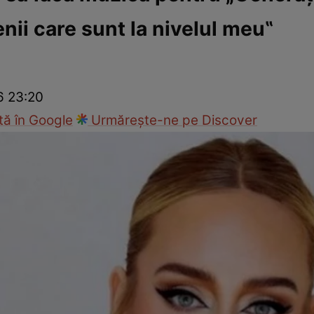
ii care sunt la nivelul meu‟
ck!
Paparazzii Click!
6 23:20
ă în Google
Urmărește-ne pe Discover