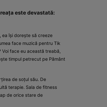
ăreaţa este devastată:
 ea îşi doreşte să creeze
 lumea face muzică pentru Tik
? Voi face eu această treabă,
veşte timpul petrecut pe Pământ
ţirea de soţul său. De
ltă terapie. Sala de fitness
cap de orice stare de