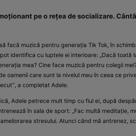
emoţionant pe o reţea de socializare. Cânt
să facă muzică pentru generaţia Tik Tok, în schimb,
ot identifica cu luptele ei interioare: „Dacă toată
eneraţia mea? Cine face muzică pentru colegii mei
de oamenii care sunt la nivelul meu în ceea ce pri
trecut‟, a completat Adele.
ă, Adele petrece mult timp cu fiul ei, după despăr
trenează în sala de sport: „Fac multă meditaţie, mu
 ameliorarea stresului. Atunci când mă antrenez, s