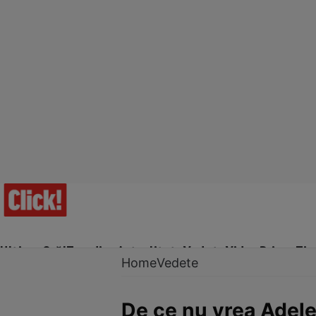
Ultima Oră!
Trending
Actualitate
Vedete
Video
Prime Ti
Home
Vedete
De ce nu vrea Adele