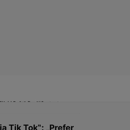
Click! Poftă Bună!
Contact
a Tik Tok‟: „Prefer