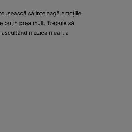
 reuşească să înţeleagă emoţiile
te puţin prea mult. Trebuie să
ut ascultând muzica mea‟, a