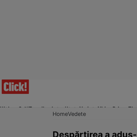
Ultima Oră!
Trending
Actualitate
Vedete
Video
Prime Ti
Home
Vedete
Despărţirea a adus-