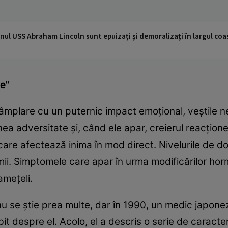
nul USS Abraham Lincoln sunt epuizați și demoralizați în largul coas
te"
âmplare cu un puternic impact emoţional, veştile n
a adversitate şi, când ele apar, creierul reacţion
are afectează inima în mod direct. Nivelurile de d
ii. Simptomele care apar în urma modificărilor horm
ameţeli.
nu se ştie prea multe, dar în 1990, un medic japone
rbit despre el. Acolo, el a descris o serie de caracter