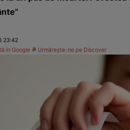
ânte”
ck!
Paparazzii Click!
6 23:42
ă în Google
Urmărește-ne pe Discover