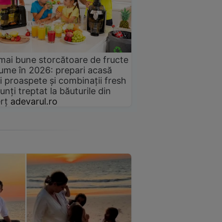
mai bune storcătoare de fructe
gume în 2026: prepari acasă
i proaspete și combinații fresh
unți treptat la băuturile din
rț
adevarul.ro