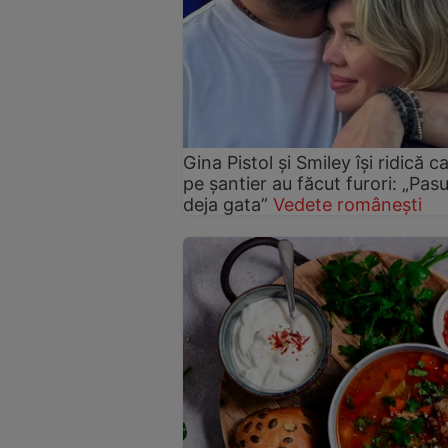
Gina Pistol și Smiley își ridică c
pe șantier au făcut furori: „Pas
deja gata”
Vedete românești