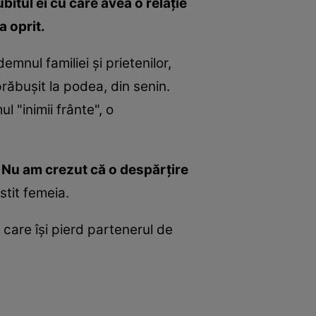
bitul ei cu care avea o relaţie
a oprit.
emnul familiei şi prietenilor,
răbuşit la podea, din senin.
l "inimii frânte", o
. Nu am crezut că o despărţire
stit femeia.
 care îşi pierd partenerul de