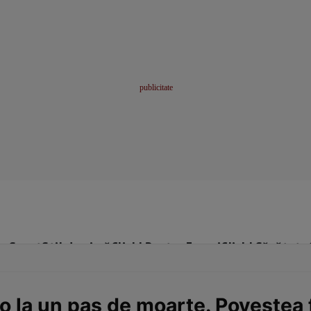
me
Sport
Stil de viață
Click! Pentru Femei
Click! Sănătate
o la un pas de moarte. Povestea f