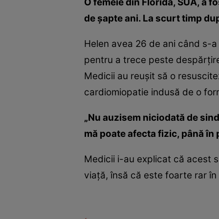
O femeie din Florida, SUA, a fo
de şapte ani. La scurt timp dup
Helen avea 26 de ani când s-a des
pentru a trece peste despărţire 
Medicii au reuşit să o resuscitez
cardiomiopatie indusă de o for
„Nu auzisem niciodată de sindr
mă poate afecta fizic, până în 
Medicii i-au explicat că acest s
viaţă, însă că este foarte rar în 