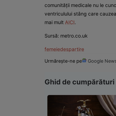
comunităţii medicale nu le cuno
ventriculului stâng care cauze
mai mult
AICI
.
Sursă: metro.co.uk
femeie
despartire
Urmărește-ne pe
Google New
Ghid de cumpărături