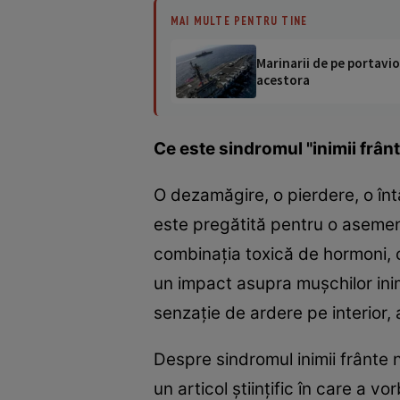
MAI MULTE PENTRU TINE
Marinarii de pe portavio
acestora
Ce este sindromul "inimii frân
O dezamăgire, o pierdere, o înt
este pregătită pentru o asemene
combinaţia toxică de hormoni, c
un impact asupra muşchilor inim
senzaţie de ardere pe interior, 
Despre sindromul inimii frânte 
un articol ştiinţific în care a vo