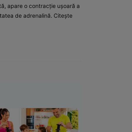
tă, apare o contracţie uşoară a
tatea de adrenalină. Citeşte