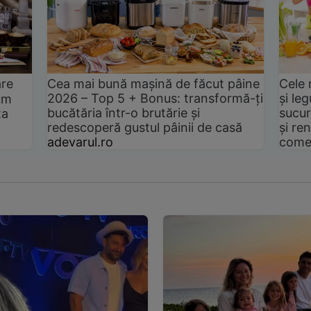
are
Cea mai bună mașină de făcut pâine
Cele 
2026 – Top 5 + Bonus: transformă-ți
și le
um
bucătăria într-o brutărie și
sucur
ta
redescoperă gustul pâinii de casă
și ren
adevarul.ro
come