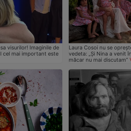
asa visurilor! Imaginile de
Laura Cosoi nu se oprește
ul cel mai important este
vedeta: „Și Nina a venit 
măcar nu mai discutam”