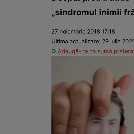
„sindromul inimii fr
Vedete internaționale
Vedete românești
Interviurile Cli
27 noiembrie 2018 17:18
Ultima actualizare:
29 iulie 202
Adaugă-ne ca sursă preferat