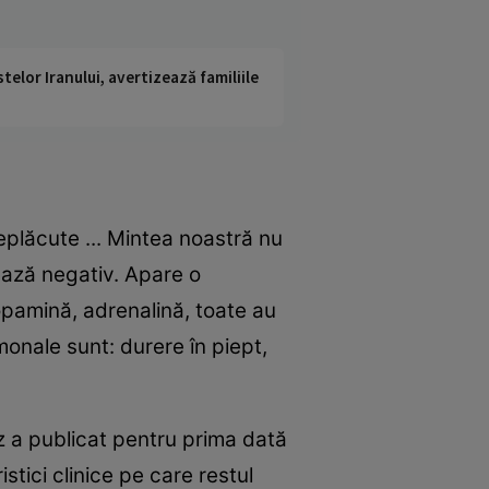
telor Iranului, avertizează familiile
eplăcute ... Mintea noastră nu
ează negativ. Apare o
opamină, adrenalină, toate au
onale sunt: durere în piept,
z a publicat pentru prima dată
istici clinice pe care restul