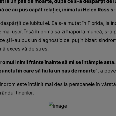
st la un pas de moarte, după ce s-a despărţit de iu
ă ce au pus capăt relaţiei, inima lui Helen Ross s-
părţit de iubitul ei. Ea s-a mutat în Florida, la înd
mai uşor. Însă în prima sa zi înapoi la muncă, s-a p
e şi i-au pus un diagnostic cel puţin bizar: sindromu
mă excesivă de stres.
omul inimii frânte înainte să mi se întâmple asta
punctul în care să fiu la un pas de moarte”
, a pove
indrom este întâlnit mai des la persoanele în vârstă
rândul tinerilor.