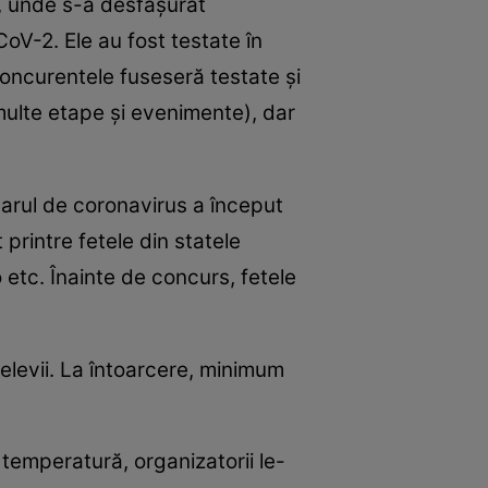
, unde s-a desfăşurat
oV-2. Ele au fost testate în
Concurentele fuseseră testate şi
multe etape şi evenimente), dar
carul de coronavirus a început
printre fetele din statele
etc. Înainte de concurs, fetele
u elevii. La întoarcere, minimum
t temperatură, organizatorii le-