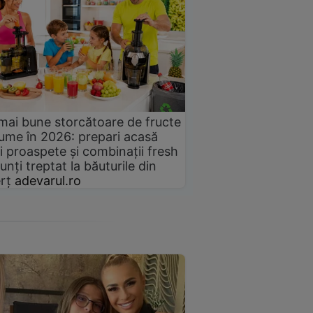
mai bune storcătoare de fructe
gume în 2026: prepari acasă
i proaspete și combinații fresh
unți treptat la băuturile din
rț
adevarul.ro