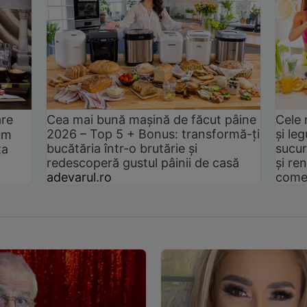
are
Cea mai bună mașină de făcut pâine
Cele 
2026 – Top 5 + Bonus: transformă-ți
și le
um
bucătăria într-o brutărie și
sucur
ta
redescoperă gustul pâinii de casă
și ren
adevarul.ro
come