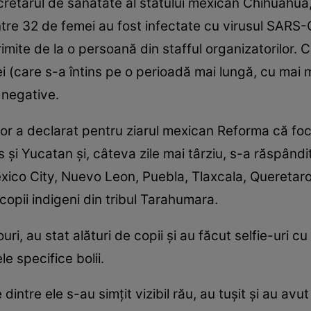
retarul de sănătate al statului mexican Chihuahua
ntre 32 de femei au fost infectate cu virusul SARS-C
imite de la o persoană din stafful organizatorilor. 
i (care s-a întins pe o perioadă mai lungă, cu mai 
 negative.
lor a declarat pentru ziarul mexican Reforma că fo
şi Yucatan şi, câteva zile mai târziu, s-a răspândit 
ico City, Nuevo Leon, Puebla, Tlaxcala, Queretaro 
copii indigeni din tribul Tarahumara.
ri, au stat alături de copii şi au făcut selfie-uri c
 specifice bolii.
intre ele s-au simţit vizibil rău, au tuşit şi au avu