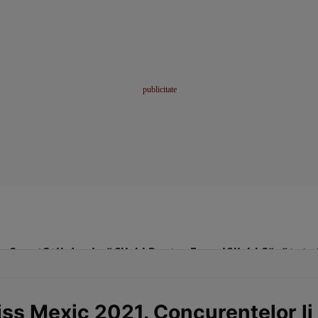
me
Sport
Stil de viață
Click! Pentru Femei
Click! Sănătate
iss Mexic 2021. Concurentelor li