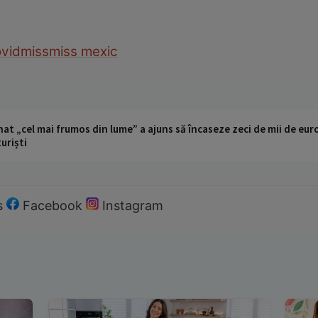
vid
miss
miss mexic
t „cel mai frumos din lume” a ajuns să încaseze zeci de mii de eur
turiști
s
Facebook
Instagram