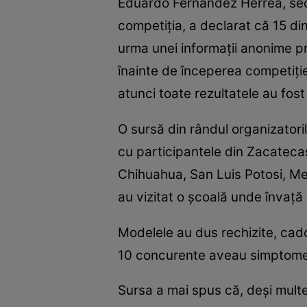
Eduardo Fernandez Herrea, sec
competiţia, a declarat că 15 di
urma unei informaţii anonime pr
înainte de începerea competiţie
atunci toate rezultatele au fost
O sursă din rândul organizatori
cu participantele din Zacatecas 
Chihuahua, San Luis Potosi, Mex
au vizitat o şcoală unde învaţă 
Modelele au dus rechizite, cadou
10 concurente aveau simptomele
Sursa a mai spus că, deşi multe d