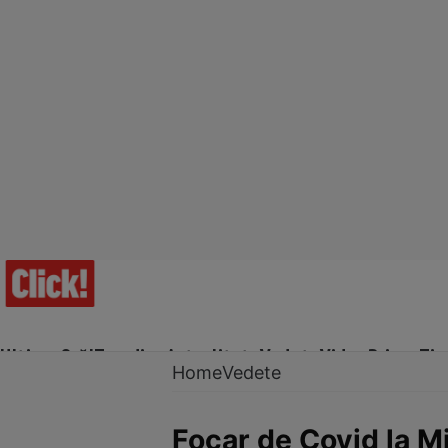
Ultima Oră!
Trending
Actualitate
Vedete
Video
Prime Ti
Home
Vedete
Focar de Covid la M