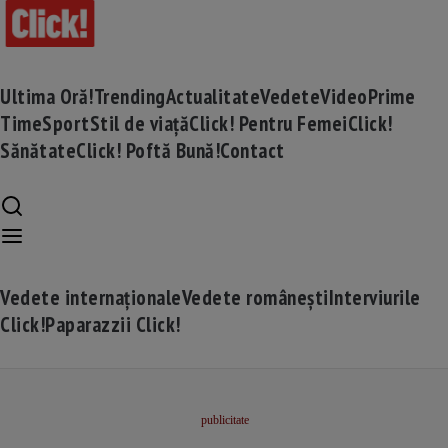
Ultima Oră!
Trending
Actualitate
Vedete
Video
Prime
Time
Sport
Stil de viață
Click! Pentru Femei
Click!
Sănătate
Click! Poftă Bună!
Contact
Vedete internaționale
Vedete românești
Interviurile
Click!
Paparazzii Click!