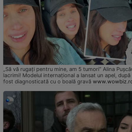
„Să vă rugați pentru mine, am 5 tumori” Alina Pușcău
lacrimi! Modelul internațional a lansat un apel, după
fost diagnosticată cu o boală gravă
www.wowbiz.r