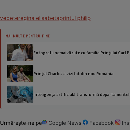
vedete
regina elisabeta
printul philip
MAI MULTE PENTRU TINE
Fotografii nemaivăzute cu familia Prinţului Carl Phi
Prinţul Charles a vizitat din nou România
Inteligența artificială transformă departamentele
Urmărește-ne pe
Google News
Facebook
In