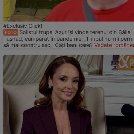
#Exclusiv Click!
Solistul trupei Azur își vinde terenul din Băile
FOTO
Tușnad, cumpărat în pandemie: „Timpul nu-mi perm
să mai construiesc.” Câți bani cere?
Vedete româneș