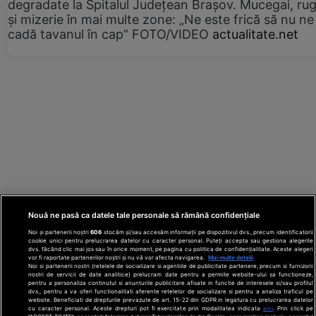
degradate la Spitalul Județean Brașov. Mucegai, ru
și mizerie în mai multe zone: „Ne este frică să nu ne
cadă tavanul în cap” FOTO/VIDEO
actualitate.net
Nouă ne pasă ca datele tale personale să rămână confidențiale
Noi și partenerii noștri
606
stocăm și/sau accesăm informații pe dispozitivul dvs., precum identificatorii
cookie unici pentru prelucrarea datelor cu caracter personal. Puteți accepta sau gestiona alegerile
dvs. făcând clic mai jos sau în orice moment, pe pagina cu politica de confidențialitate. Aceste alegeri
vor fi raportate partenerilor noștri și nu vă vor afecta navigarea.
Mai multe detalii
Noi si partenerii nostri (retelele de socializare si agentiile de publicitate partenere, precum si furnizorii
nostri de servicii de date analitice) prelucram date pentru a permite website-ului sa functioneze,
Din rețeaua Adevărul Holding:
Adevarul.ro
pentru a personaliza continutul si anunturile publicitare afisate in functie de interesele si/sau profilul
Click.ro
ClickPoftaBuna.ro
ClickSanatate.ro
dvs., pentru a va oferi functionalitati aferente retelelor de socializare si pentru a analiza traficul pe
website. Beneficiati de drepturile prevazute de art. 15-22 din GDPR in legatura cu prelucrarea datelor
ClickPentruFemei.ro
DilemaVeche.ro
cu caracter personal. Aceste drepturi pot fi exercitate prin modalitatea indicata
aici
. Prin click pe
OkMagazine.ro
Historia.ro