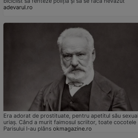
biciclist să fenteze poliția și să se facă nevăzut
adevarul.ro
Era adorat de prostituate, pentru apetitul său sexua
uriaș. Când a murit faimosul scriitor, toate cocotele
Parisului l-au plâns
okmagazine.ro