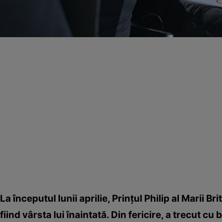
La începutul lunii aprilie, Prinţul Philip al Marii Br
fiind vârsta lui înaintată. Din fericire, a trecut c