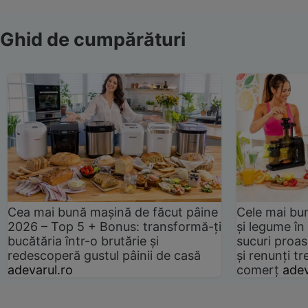
Ghid de cumpărături
Cea mai bună mașină de făcut pâine
Cele mai bu
2026 – Top 5 + Bonus: transformă-ți
și legume în
bucătăria într-o brutărie și
sucuri proas
redescoperă gustul pâinii de casă
și renunți tr
adevarul.ro
comerț
adev