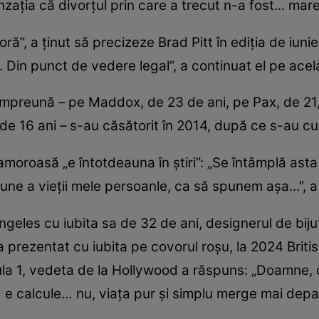
nzația că divorțul prin care a trecut n-a fost... ma
ă”, a ținut să precizeze Brad Pitt în ediția de iunie 
l. Din punct de vedere legal”, a continuat el pe acel
i împreună – pe Maddox, de 23 de ani, pe Pax, de 21,
 de 16 ani – s-au căsătorit în 2014, după ce s-au cu
moroasă „e întotdeauna în știri”: „Se întâmplă ast
ne a vieții mele persoanle, ca să spunem așa...”, a
ngeles cu iubita sa de 32 de ani, designerul de bij
 prezentat cu iubita pe covorul roșu, la 2024 Britis
a 1, vedeta de la Hollywood a răspuns: „Doamne, cât
d e calcule… nu, viața pur și simplu merge mai depar