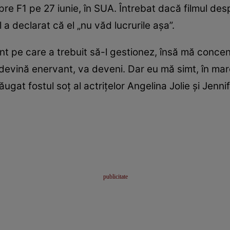
spre F1 pe 27 iunie, în SUA. Întrebat dacă filmul des
 a declarat că el „nu văd lucrurile așa”.
nt pe care a trebuit să-l gestionez, însă mă concen
 devină enervant, va deveni. Dar eu mă simt, în mar
ugat fostul soț al actrițelor Angelina Jolie și Jenni