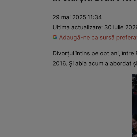
Vedete internaționale
Vedete românești
Interviurile Cli
29 mai 2025 11:34
Ultima actualizare:
30 iulie 202
Adaugă-ne ca sursă preferat
Divorțul întins pe opt ani, într
2016. Și abia acum a abordat și