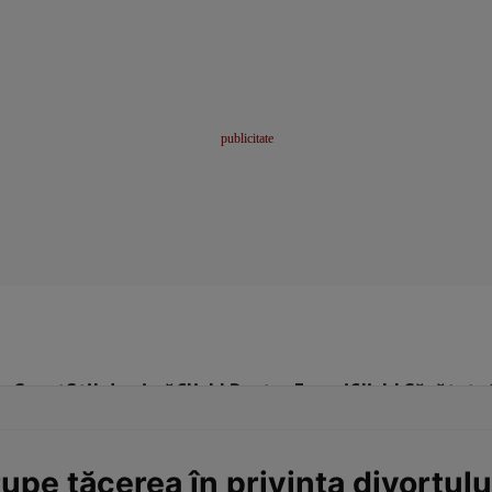
me
Sport
Stil de viață
Click! Pentru Femei
Click! Sănătate
 rupe tăcerea în privința divorțul