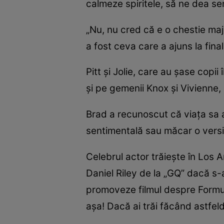
calmeze spiritele, să ne dea se
„Nu, nu cred că e o chestie major
a fost ceva care a ajuns la fina
Pitt și Jolie, care au șase copi
și pe gemenii Knox și Vivienne,
Brad a recunoscut că viața sa a
sentimentală sau măcar o versiu
Celebrul actor trăiește în Los A
Daniel Riley de la „GQ” dacă s-a
promoveze filmul despre Formul
așa! Dacă ai trăi făcând astfel