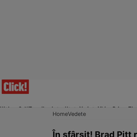
Ultima Oră!
Trending
Actualitate
Vedete
Video
Prime Ti
Home
Vedete
În sfârșit! Brad Pitt