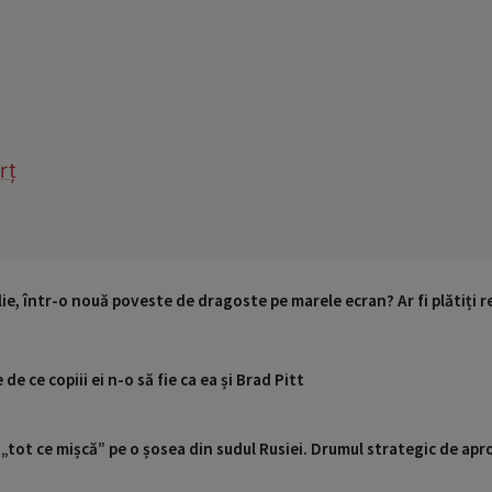
rț
lie, într-o nouă poveste de dragoste pe marele ecran? Ar fi plătiți 
de ce copiii ei n-o să fie ca ea și Brad Pitt
 „tot ce mișcă” pe o șosea din sudul Rusiei. Drumul strategic de ap