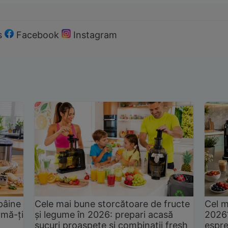
s
Facebook
Instagram
pâine
Cele mai bune storcătoare de fructe
Cel m
rmă-ți
și legume în 2026: prepari acasă
2026
sucuri proaspete și combinații fresh
espre