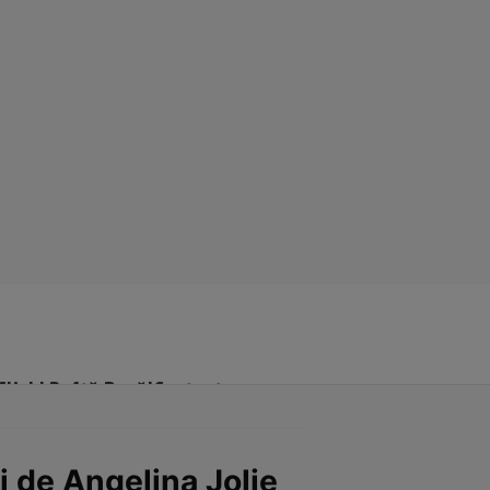
Click! Poftă Bună!
Contact
ui de Angelina Jolie