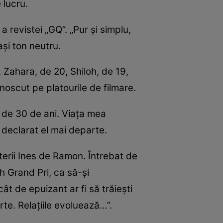
re lucru.
a revistei „GQ”. „Pur și simplu,
ași ton neutru.
 Zahara, de 20, Shiloh, de 19,
noscut pe platourile de filmare.
a de 30 de ani. Viața mea
 declarat el mai departe.
uterii Ines de Ramon. Întrebat de
h Grand Pri, ca să-și
 de epuizant ar fi să trăiești
te. Relațiile evoluează…”.