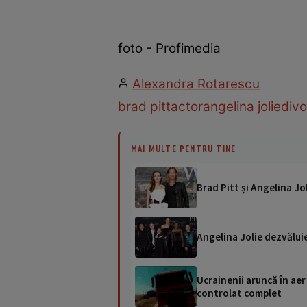
foto - Profimedia
Alexandra Rotarescu
brad pitt
actor
angelina jolie
divo
MAI MULTE PENTRU TINE
Brad Pitt și Angelina Jo
Angelina Jolie dezvăluie 
Ucrainenii aruncă în aer
controlat complet