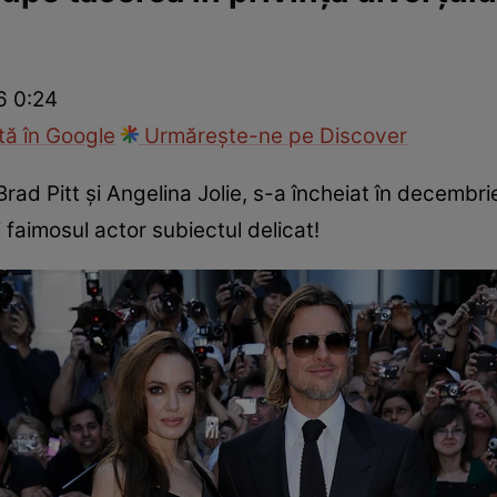
ck!
Paparazzii Click!
6 0:24
ă în Google
Urmărește-ne pe Discover
e Brad Pitt și Angelina Jolie, s-a încheiat în decemb
 faimosul actor subiectul delicat!