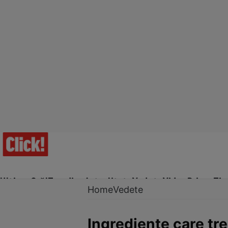
Ultima Oră!
Trending
Actualitate
Vedete
Video
Prime Ti
Home
Vedete
Ingrediente care tr