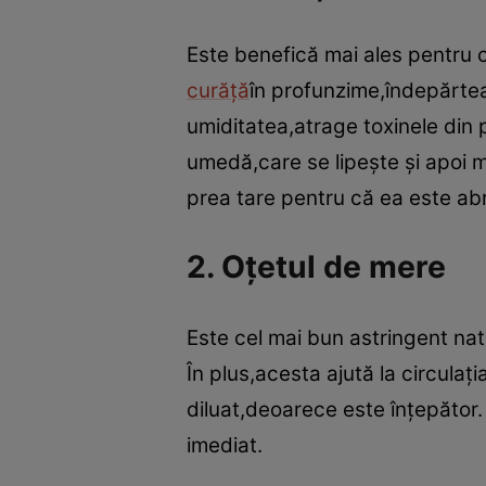
Este benefică mai ales pentru 
curăţă
în profunzime,îndepărteaz
umiditatea,atrage toxinele din 
umedă,care se lipeşte şi apoi ma
prea tare pentru că ea este abr
2. Oţetul de mere
Este cel mai bun astringent natu
În plus,acesta ajută la circulaţi
diluat,deoarece este înţepător. 
imediat.