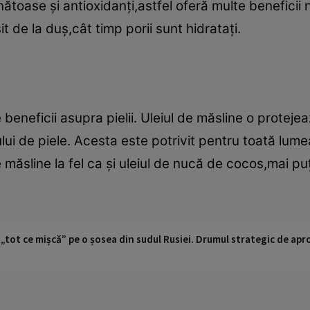
ătoase şi antioxidanţi,astfel oferă multe beneficii 
t de la duş,cât timp porii sunt hidrataţi.
beneficii asupra pielii. Uleiul de măsline o proteje
ului de piele. Acesta este potrivit pentru toată lume
e măsline la fel ca şi uleiul de nucă de cocos,mai puţ
 „tot ce mișcă” pe o șosea din sudul Rusiei. Drumul strategic de ap