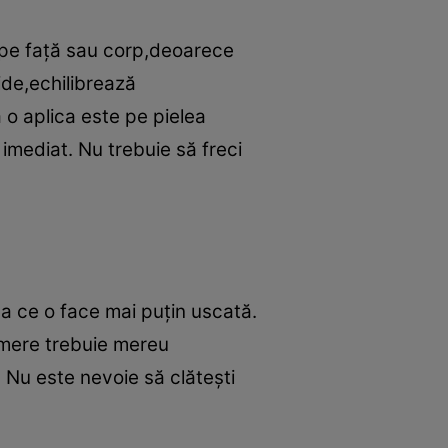
ă pe faţă sau corp,deoarece
ide,echilibrează
 o aplica este pe pielea
 imediat. Nu trebuie să freci
ea ce o face mai puţin uscată.
de mere trebuie mereu
. Nu este nevoie să clăteşti