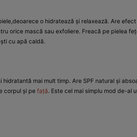
ele,deoarece o hidratează şi relaxează. Are efect a
tru orice mască sau exfoliere. Freacă pe pielea feţe
şti cu apă caldă.
şi hidratantă mai mult timp. Are SPF natural şi absoa
pe corpul şi pe
faţă
. Este cel mai simplu mod de-al ut