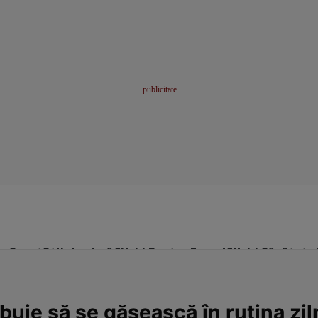
me
Sport
Stil de viață
Click! Pentru Femei
Click! Sănătate
ebuie să se găsească în rutina zi