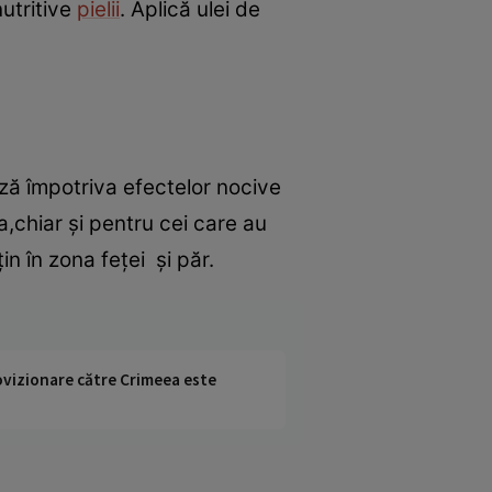
nutritive
pielii
. Aplică ulei de
ază împotriva efectelor nocive
a,chiar şi pentru cei care au
in în zona feţei şi păr.
rovizionare către Crimeea este