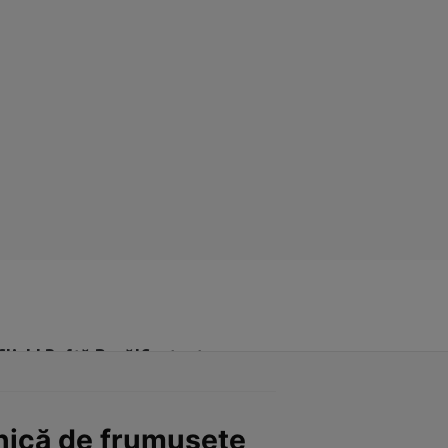
Click! Poftă Bună!
Contact
lnică de frumuseţe