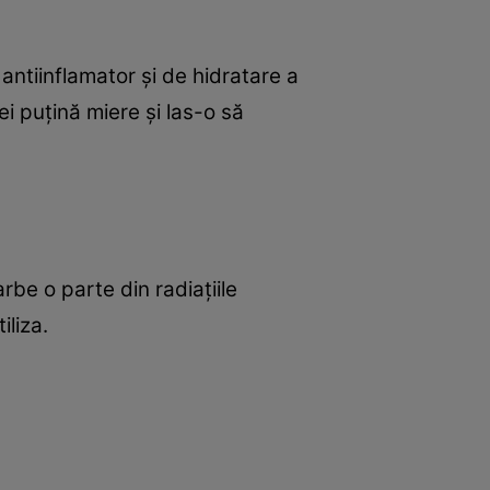
ntiinflamator şi de hidratare a
i puţină miere şi las-o să
rbe o parte din radiaţiile
iliza.