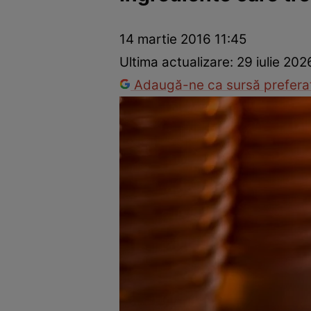
Vedete internaționale
Vedete românești
Interviurile Cli
14 martie 2016 11:45
Ultima actualizare:
29 iulie 202
Adaugă-ne ca sursă preferat