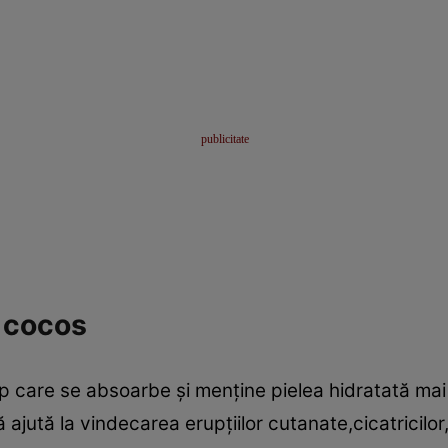
e cocos
p care se absoarbe şi menţine pielea hidratată mai 
jută la vindecarea erupţiilor cutanate,cicatricilor,in