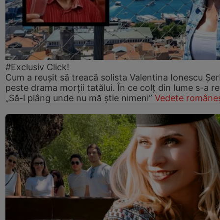
#Exclusiv Click!
Cum a reușit să treacă solista Valentina Ionescu Șe
peste drama morții tatălui. În ce colț din lume s-a re
„Să-l plâng unde nu mă știe nimeni”
Vedete româneș