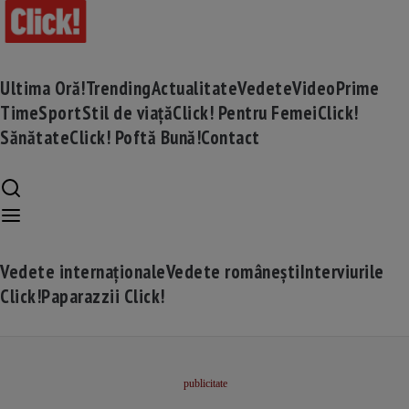
Ultima Oră!
Trending
Actualitate
Vedete
Video
Prime
Time
Sport
Stil de viață
Click! Pentru Femei
Click!
Sănătate
Click! Poftă Bună!
Contact
Vedete internaționale
Vedete românești
Interviurile
Click!
Paparazzii Click!