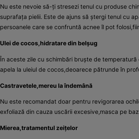
Nu este nevoie să-ţi stresezi tenul cu produse chi
suprafaţa pielii. Este de ajuns să ştergi tenul cu ap
persoanele care se confruntă acnee îl pot folosi,f
Ulei de cocos,hidratare din belşug
În aceste zile cu schimbări bruşte de temperatură es
apela la uleiul de cocos,deoarece pătrunde în pro
Castravetele,mereu la îndemână
Nu este recomandat doar pentru revigorarea ochilor 
exfoliază din cauza uscării excesive,masca pe baz
Mierea,tratamentul zeiţelor