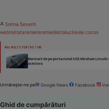
Sorina Severin
web
hidratare
miere
remedii
stralucire
ulei cocos
MAI MULTE PENTRU TINE
Marinarii de pe portavionul USS Abraham Lincoln su
acestora
Urmărește-ne pe
Google News
Facebook
In
Ghid de cumpărături