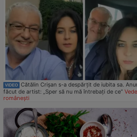
Cătălin Crișan s-a despărțit de iubita sa. Anu
VIDEO
făcut de artist: „Sper să nu mă întrebați de ce”
Vede
românești