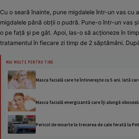
Cu o seară înainte, pune migdalele într-un vas cu a
migdalele până obţii o pudră. Pune-o într-un vas 
o pe faţă şi pe gât. Apoi, las-o să acţioneze în tim
tratamentul în fiecare zi timp de 2 săptămâni. Du
MAI MULTE PENTRU TINE
Masca facială care te întinereşte cu 5 ani. Iată ca
Masca facială energizantă care îţi alungă oboseal
Pericol de moarte la trecerea de cale ferată la Pet