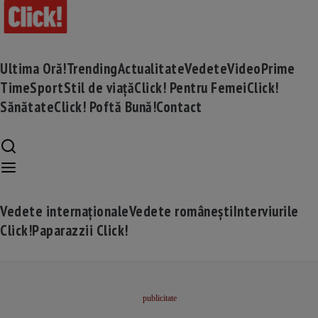
Ultima Oră!
Trending
Actualitate
Vedete
Video
Prime
Time
Sport
Stil de viață
Click! Pentru Femei
Click!
Sănătate
Click! Poftă Bună!
Contact
Vedete internaționale
Vedete românești
Interviurile
Click!
Paparazzii Click!