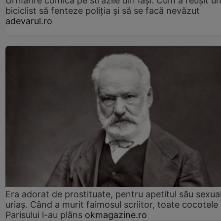
Urmărire comică pe străzile din Iași. Cum a reușit u
biciclist să fenteze poliția și să se facă nevăzut
adevarul.ro
Era adorat de prostituate, pentru apetitul său sexua
uriaș. Când a murit faimosul scriitor, toate cocotele
Parisului l-au plâns
okmagazine.ro