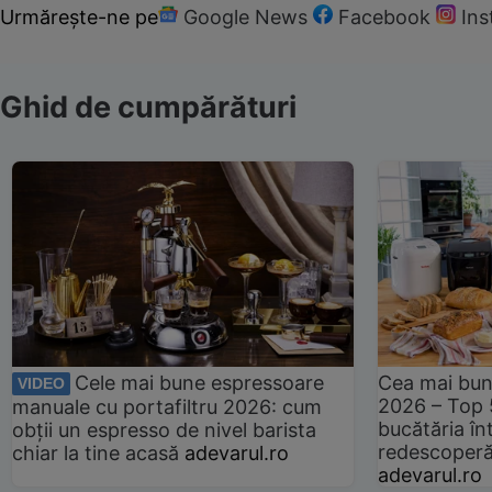
Urmărește-ne pe
Google News
Facebook
In
Ghid de cumpărături
Cele mai bune espressoare
Cea mai bun
VIDEO
2026 – Top 
manuale cu portafiltru 2026: cum
bucătăria înt
obții un espresso de nivel barista
redescoperă 
chiar la tine acasă
adevarul.ro
adevarul.ro