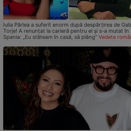
Iulia Pârlea a suferit enorm după despărțirea de Gab
Torje! A renunțat la carieră pentru el și s-a mutat în
Spania: „Eu stăteam în casă, să plâng”
Vedete româ