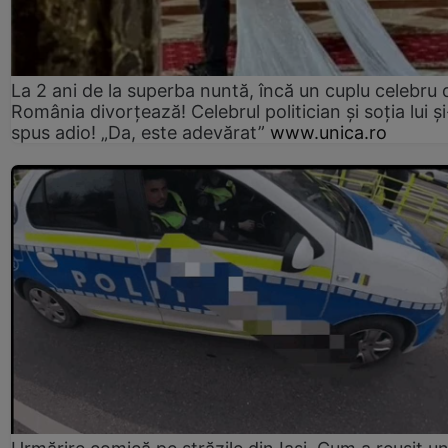
La 2 ani de la superba nuntă, încă un cuplu celebru 
România divorțează! Celebrul politician și soția lui ș
spus adio! „Da, este adevărat”
www.unica.ro