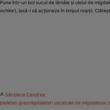
Pune într-un bol sucul de lămâie şi uleiul de migdal
ochilor), lasă-l să acţioneze în timpul nopţii. Clăt
Sânziana Candrea
piele
ten gras
migdale
ten uscat
ulei de migdale
suc 