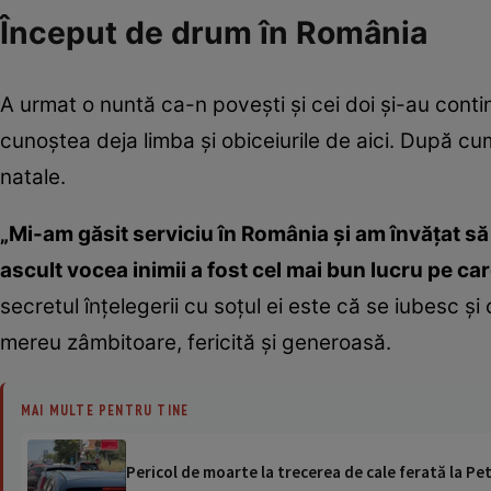
Început de drum în România
A urmat o nuntă ca-n poveşti şi cei doi şi-au continu
cunoştea deja limba şi obiceiurile de aici. După cu
natale.
„Mi-am găsit serviciu în România şi am învăţat să
ascult vocea inimii a fost cel mai bun lucru pe ca
secretul înţelegerii cu soţul ei este că se iubesc şi
mereu zâmbitoare, fericită şi generoasă.
MAI MULTE PENTRU TINE
Pericol de moarte la trecerea de cale ferată la Pet