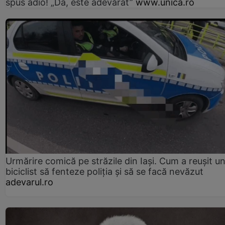
spus adio! „Da, este adevărat”
www.unica.ro
Urmărire comică pe străzile din Iași. Cum a reușit u
biciclist să fenteze poliția și să se facă nevăzut
adevarul.ro