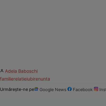
Adela Baboschi
familie
relatie
iubire
nunta
Urmărește-ne pe
Google News
Facebook
In