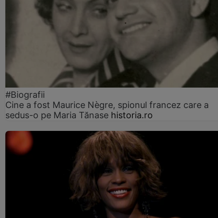
#Biografii
Cine a fost Maurice Nègre, spionul francez care a
sedus-o pe Maria Tănase
historia.ro