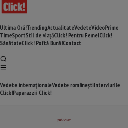
Ultima Oră!
Trending
Actualitate
Vedete
Video
Prime
Time
Sport
Stil de viață
Click! Pentru Femei
Click!
Sănătate
Click! Poftă Bună!
Contact
Vedete internaționale
Vedete românești
Interviurile
Click!
Paparazzii Click!