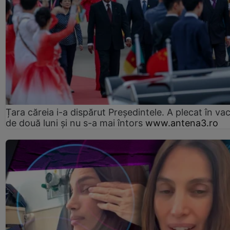
Țara căreia i-a dispărut Președintele. A plecat în va
de două luni și nu s-a mai întors
www.antena3.ro