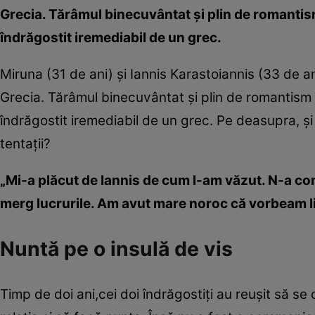
Grecia. Tărâmul binecuvântat şi plin de romantism 
îndrăgostit iremediabil de un grec.
Miruna (31 de ani) şi Iannis Karastoiannis (33 de a
Grecia. Tărâmul binecuvântat şi plin de romantism i 
îndrăgostit iremediabil de un grec. Pe deasupra, şi
tentaţii?
„Mi-a plăcut de Iannis de cum l-am văzut. N-a cont
merg lucrurile. Am avut mare noroc că vorbeam l
Nuntă pe o insulă de vis
Timp de doi ani,cei doi îndrăgostiţi au reuşit să se