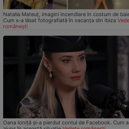
Natalia Mateuț, imagini incendiare în costum de bai
Cum s-a lăsat fotografiată în vacanța din Ibiza
Vede
românești
Oana Ioniță și-a pierdut contul de Facebook. Cum a
ajuns în această situație
Vedete românești