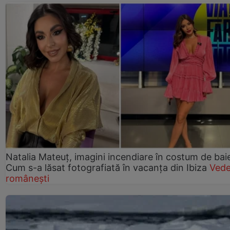
Natalia Mateuț, imagini incendiare în costum de bai
Cum s-a lăsat fotografiată în vacanța din Ibiza
Vede
românești