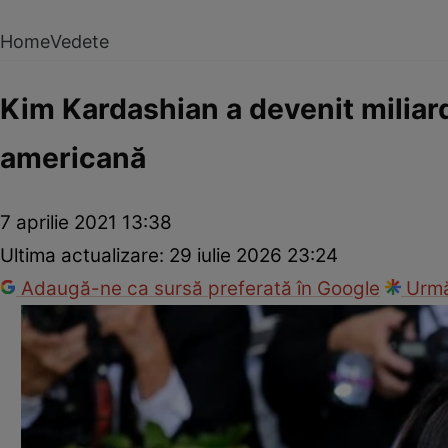
Home
Vedete
Kim Kardashian a devenit miliard
americană
7 aprilie 2021 13:38
Ultima actualizare:
29 iulie 2026 23:24
Adaugă-ne ca sursă preferată în Google
Urmă