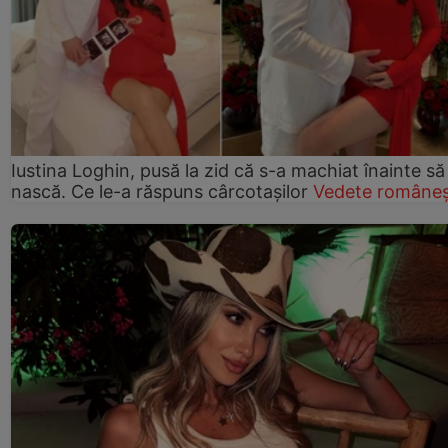
Iustina Loghin, pusă la zid că s-a machiat înainte să
nască. Ce le-a răspuns cârcotașilor
Vedete româneș