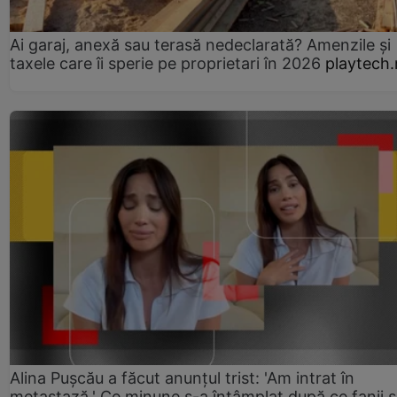
Ai garaj, anexă sau terasă nedeclarată? Amenzile și
taxele care îi sperie pe proprietari în 2026
playtech.
Alina Pușcău a făcut anunțul trist: 'Am intrat în
metastază.' Ce minune s-a întâmplat după ce fanii 