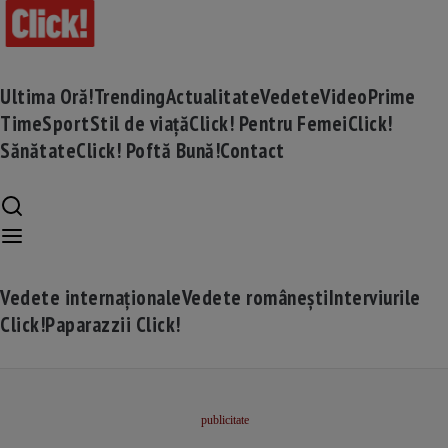
Ultima Oră!
Trending
Actualitate
Vedete
Video
Prime
Time
Sport
Stil de viață
Click! Pentru Femei
Click!
Sănătate
Click! Poftă Bună!
Contact
Vedete internaționale
Vedete românești
Interviurile
Click!
Paparazzii Click!