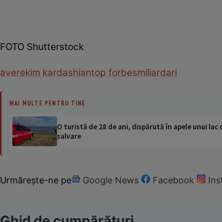
FOTO Shutterstock
avere
kim kardashian
top forbes
miliardari
MAI MULTE PENTRU TINE
O turistă de 28 de ani, dispărută în apele unui lac 
salvare
Urmărește-ne pe
Google News
Facebook
In
Ghid de cumpărături