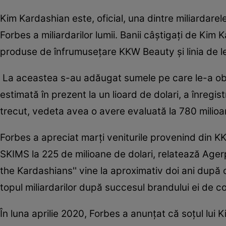
Kim Kardashian este, oficial, una dintre miliardarele
Forbes a miliardarilor lumii. Banii câştigaţi de Kim
produse de înfrumuseţare KKW Beauty şi linia de l
La aceastea s-au adăugat sumele pe care le-a obţin
estimată în prezent la un lioard de dolari, a înregist
trecut, vedeta avea o avere evaluată la 780 milioa
Forbes a apreciat marţi veniturile provenind din KK
SKIMS la 225 de milioane de dolari, relatează Ager
the Kardashians'' vine la aproximativ doi ani după c
topul miliardarilor după succesul brandului ei de c
În luna aprilie 2020, Forbes a anunţat că soţul lui