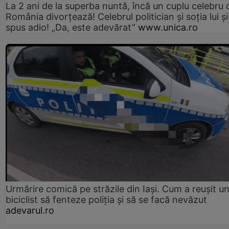
La 2 ani de la superba nuntă, încă un cuplu celebru 
România divorțează! Celebrul politician și soția lui ș
spus adio! „Da, este adevărat”
www.unica.ro
Urmărire comică pe străzile din Iași. Cum a reușit u
biciclist să fenteze poliția și să se facă nevăzut
adevarul.ro