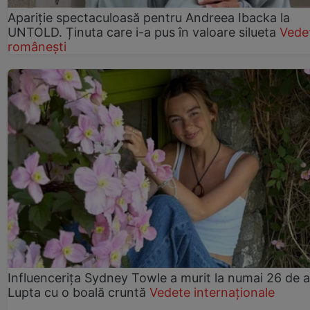
Apariție spectaculoasă pentru Andreea Ibacka la
UNTOLD. Ținuta care i-a pus în valoare silueta
Vede
românești
Influencerița Sydney Towle a murit la numai 26 de a
Lupta cu o boală cruntă
Vedete internaționale