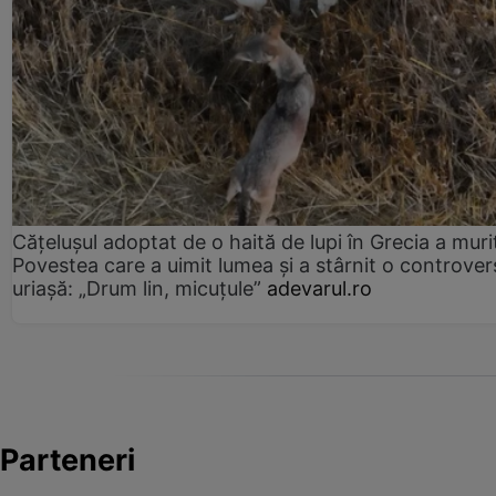
Cățelușul adoptat de o haită de lupi în Grecia a muri
Povestea care a uimit lumea și a stârnit o controver
uriașă: „Drum lin, micuțule”
adevarul.ro
Parteneri