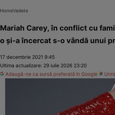
Home
Vedete
Mariah Carey, în conflict cu fami
o şi-a încercat s-o vândă unui p
17 decembrie 2021 9:45
Ultima actualizare:
29 iulie 2026 23:20
Adaugă-ne ca sursă preferată în Google
Urmă