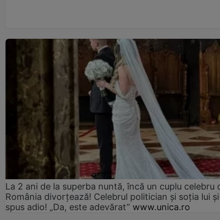
La 2 ani de la superba nuntă, încă un cuplu celebru 
România divorțează! Celebrul politician și soția lui ș
spus adio! „Da, este adevărat”
www.unica.ro