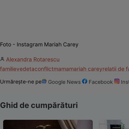
Foto - Instagram Mariah Carey
Alexandra Rotarescu
familie
vedeta
conflict
mama
mariah carey
relatii de f
Urmărește-ne pe
Google News
Facebook
In
Ghid de cumpărături