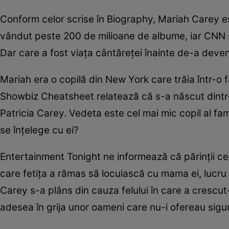
Conform celor scrise în Biography, Mariah Carey est
vândut peste 200 de milioane de albume, iar CNN s
Dar care a fost viaţa cântăreţei înainte de-a deveni
Mariah era o copilă din New York care trăia într-o f
Showbiz Cheatsheet relatează că s-a născut dintr-
Patricia Carey. Vedeta este cel mai mic copil al fa
se înţelege cu ei?
Entertainment Tonight ne informează că părinţii ce
care fetiţa a rămas să locuiască cu mama ei, lucru car
Carey s-a plâns din cauza felului în care a crescut-
adesea în grija unor oameni care nu-i ofereau sigu