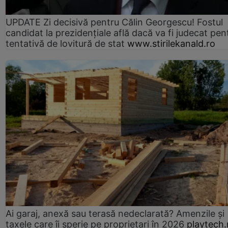
UPDATE Zi decisivă pentru Călin Georgescu! Fostul
candidat la prezidențiale află dacă va fi judecat pen
tentativă de lovitură de stat
www.stirilekanald.ro
Ai garaj, anexă sau terasă nedeclarată? Amenzile și
taxele care îi sperie pe proprietari în 2026
playtech.