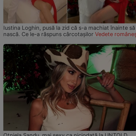
Iustina Loghin, pusă la zid că s-a machiat înainte să
nască. Ce le-a răspuns cârcotașilor
Vedete româneș
Otniela Sandu, mai sexy ca niciodată la UNTOLD.