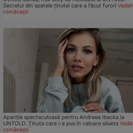
Secretul din spatele ținutei care a făcut furori
Vedet
românești
Apariție spectaculoasă pentru Andreea Ibacka la
UNTOLD. Ținuta care i-a pus în valoare silueta
Vede
românești