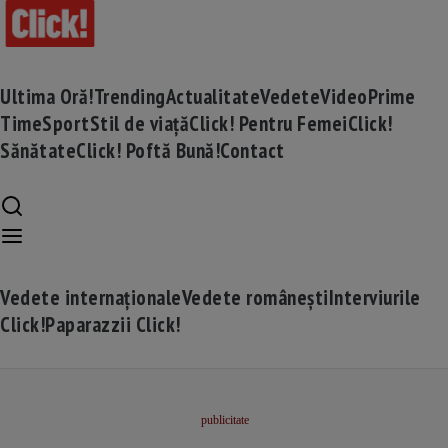
Ultima Oră!
Trending
Actualitate
Vedete
Video
Prime
Time
Sport
Stil de viață
Click! Pentru Femei
Click!
Sănătate
Click! Poftă Bună!
Contact
Vedete internaționale
Vedete românești
Interviurile
Click!
Paparazzii Click!