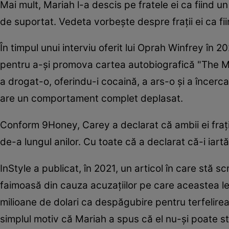
Mai mult, Mariah l-a descis pe fratele ei ca fiind u
de suportat. Vedeta vorbeşte despre fraţii ei ca fiin
În timpul unui interviu oferit lui Oprah Winfrey în 
pentru a-şi promova cartea autobiografică "The Mea
a drogat-o, oferindu-i cocaină, a ars-o şi a încerc
are un comportament complet deplasat.
Conform 9Honey, Carey a declarat că ambii ei fraţ
de-a lungul anilor. Cu toate că a declarat că-i iart
InStyle a publicat, în 2021, un articol în care stă s
faimoasă din cauza acuzaţiilor pe care aceastea le-
milioane de dolari ca despăgubire pentru terfelirea 
simplul motiv că Mariah a spus că el nu-şi poate s