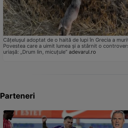
Cățelușul adoptat de o haită de lupi în Grecia a muri
Povestea care a uimit lumea și a stârnit o controver
uriașă: „Drum lin, micuțule”
adevarul.ro
Parteneri